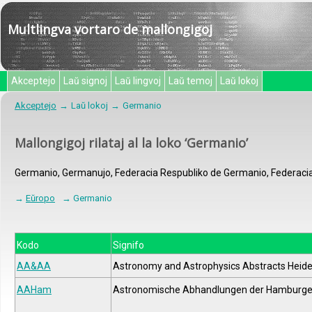
Multlingva vortaro de mallongigoj
Akceptejo
Laŭ signoj
Laŭ lingvoj
Laŭ temoj
Laŭ lokoj
Akceptejo
Laŭ lokoj
Germanio
Mallongigoj rilataj al la loko ‘Germanio’
Germanio, Germanujo, Federacia Respubliko de Germanio, Federaci
→
Eŭropo
→ Germanio
Kodo
Signifo
AA&AA
Astronomy and Astrophysics Abstracts Heide
AAHam
Astronomische Abhandlungen der Hamburge