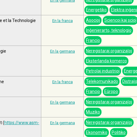
En la germana
Energetiko
Elektra inĝen
Asocioj
Sciencoj kaj scioj
e et la Technologie
En la franca
Inĝenierarto, teknologio
Francio
Neregistaraj organizaĵoj
gie
En la germana
Eksterlanda komerco
Petrolaj industrioj
Energe
Telekomunikado
Distraĵo
nne
En la franca
Francio
Eŭropo
Neregistaraj organizaĵoj
En la germana
Muziko
Neregistaraj organizaĵoj
t (
https://www.asm-
En la germana
Ekonomiko
Politiko