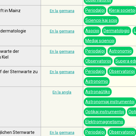
Observatorioj
Periodaĵoj
Kleraj societoj
t in Mainz
En la germana
Sciencoj kaj scioj
Asocioj
Dermatologio
tdermatologie
En la germana
Mediaj sciencoj
Periodaĵoj
Astronomio
nwarte der
En la germana
 Kiel
Observatorioj
Supera ed
Periodaĵoj
Observatorioj
f der Sternwarte zu
En la germana
Astronomio
Astronaŭtiko
En la angla
Astronomiaj instrumentoj
Optikaj instrumentoj
Opt
Elektromagnetismo
Periodaĵoj
Observatorioj
lichen Sternwarte
En la germana