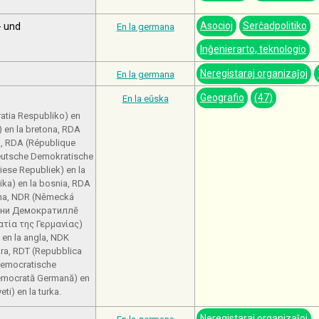
Asocioj
Serĉadpolitiko
- und
En la germana
Inĝenierarto, teknologio
Neregistaraj organizaĵoj
En la germana
Geografio
(47)
En la eŭska
atia Respubliko) en
 en la bretona, RDA
a, RDA (République
eutsche Demokratische
iese Republiek) en la
ka) en la bosnia, RDA
una, NDR (Německá
рмани Демократиллĕ
ατία της Γερμανίας)
 en la angla, NDK
ra, RDT (Repubblica
 Democratische
Democrată Germană) en
i) en la turka.
Neregistaraj organizaĵoj