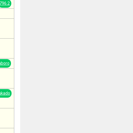
796.2
aboro
ukado