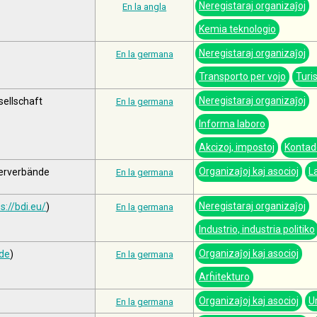
Neregistaraj organizaĵoj
En la angla
Kemia teknologio
Neregistaraj organizaĵoj
En la germana
Transporto per vojo
Turi
Neregistaraj organizaĵoj
ellschaft
En la germana
Informa laboro
Akcizoj, impostoj
Kontad
Organizaĵoj kaj asocioj
L
berverbände
En la germana
Neregistaraj organizaĵoj
s://bdi.eu/
)
En la germana
Industrio, industria politiko
Organizaĵoj kaj asocioj
de
)
En la germana
Arĥitekturo
Organizaĵoj kaj asocioj
U
En la germana