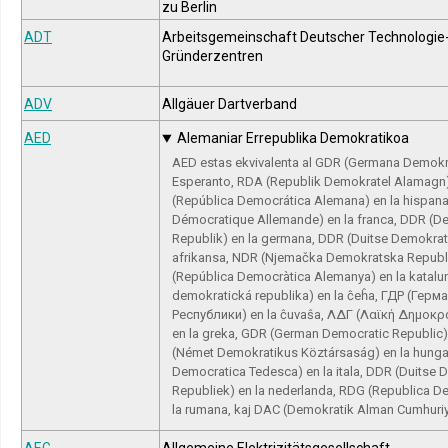
zu Berlin
ADT
Arbeitsgemeinschaft Deutscher Technologie
Gründerzentren
ADV
Allgäuer Dartverband
AED
Alemaniar Errepublika Demokratikoa
AED estas ekvivalenta al GDR (Germana Demokr
Esperanto, RDA (Republik Demokratel Alamagn)
(República Democrática Alemana) en la hispan
Démocratique Allemande) en la franca, DDR (D
Republik) en la germana, DDR (Duitse Demokrat
afrikansa, NDR (Njemačka Demokratska Republi
(República Democràtica Alemanya) en la katal
demokratická republika) en la ĉeĥa, ГДР (Ге
Республики) en la ĉuvaŝa, ΛΔΓ (Λαϊκή Δημοκρ
en la greka, GDR (German Democratic Republic)
(Német Demokratikus Köztársaság) en la hunga
Democratica Tedesca) en la itala, DDR (Duitse
Republiek) en la nederlanda, RDG (Republica 
la rumana, kaj DAC (Demokratik Alman Cumhuriyet