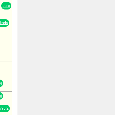
Juro
ikado
oj
oj
796.2