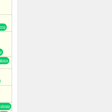
smo
o
aboro
rologio