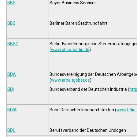
BBS
Bayer Business Services
BBS
Berliner Bären Stadtrundfahrt
BBSG
Berlin-Brandenburgische Steuerberatungsges
(
www.bbsg-berlin.de
)
BDA
Bundesvereinigung der Deutschen Arbeitge
(
www.arbeitgeber.de
)
BDI
Bundesverband der Deutschen Industrie (
http
BDIA
Bund Deutscher Innenarchitekten (
www.bdia.
BDU
Berufsverband der Deutschen Urologen