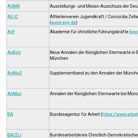
AUMA
Ausstellungs- und Messe-Ausschuss der Deu
AVJC
Athletenverein Jugendkraft / Concordia Zell
(
www.avjc.de
)
AcF
Akademie für christliche Führungskräfte (
www
AnBog
Neue Annalen der Königlichen Sternwarte in
München
AnMuS
Supplementband zu den Annalen der Münch
AnMun
Annalen der Königlichen Sternwarte bei Mün
BA
Bundesagentur für Arbeit (
https://www.arbei
BACDJ
Bundesarbeitskreis Christlich-Demokratischer