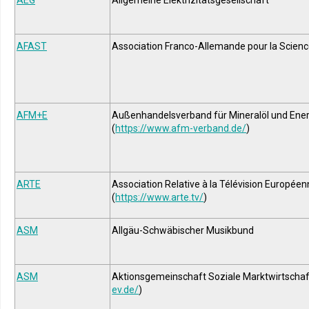
AEG
Allgemeine Elektrizitätsgesellschaft
AFAST
Association Franco-Allemande pour la Scienc
AFM+E
Außenhandelsverband für Mineralöl und Ener
(
https://www.afm-verband.de/
)
ARTE
Association Relative à la Télévision Europée
(
https://www.arte.tv/
)
ASM
Allgäu-Schwäbischer Musikbund
ASM
Aktionsgemeinschaft Soziale Marktwirtschaf
ev.de/
)