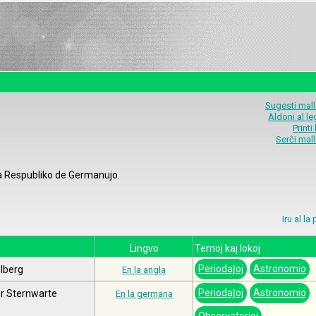
Sugesti mal
Aldoni al l
Printi
Serĉi mal
a Respubliko de Germanujo.
Iru al l
Lingvo
Temoj kaj lokoj
Periodaĵoj
Astronomio
lberg
En la angla
Periodaĵoj
Astronomio
r Sternwarte
En la germana