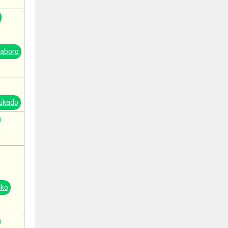
Laboro
ukado
iko