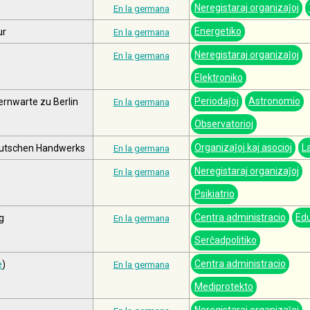
Neregistaraj organizaĵoj
En la germana
Energetiko
ur
En la germana
Neregistaraj organizaĵoj
En la germana
Elektroniko
Periodaĵoj
Astronomio
ernwarte zu Berlin
En la germana
Observatorioj
Organizaĵoj kaj asocioj
L
eutschen Handwerks
En la germana
Neregistaraj organizaĵoj
En la germana
Psikiatrio
Centra administracio
Ed
g
En la germana
Serĉadpolitiko
Centra administracio
e
)
En la germana
Mediprotekto