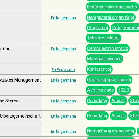
Kristandemokratiaj partioj
Neregistaraj organizaĵoj
En la germana
Programoj
Retoj, komun
Telekomunikado
Centra administracio
rüfung
En la germana
Materiala scienco
Konferencoj
En Esperanto
Organizaĵoj kaj asocioj
bewußtes Management
En la germana
Administrado
502.3
Periodaĵoj
Asocioj
Stel
he Sterne -
En la germana
Periodaĵoj
Asocioj
Stel
r Arbeitsgemeinschaft
En la germana
Neregistaraj organizaĵoj
En la germana