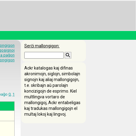
longigon
Serĉi mallongigon:
egosignoj
 la paĝon
longigon
Ackr katalogas kaj difinas
akronimojn, siglojn, simbolajn
signojn kaj aliaj mallongigojn,
t.e. skribajn aŭ parolajn
koncizigojn de esprimo. Kiel
a paĝo
0
,
1
multlingva vortaro de
mallongigoj, Ackr entabeligas
kaj tradukas mallongigojn el
multaj lokoj kaj lingvoj.