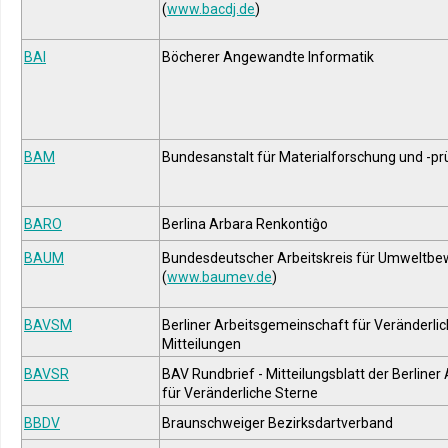
(
www.bacdj.de
)
BAI
Böcherer Angewandte Informatik
BAM
Bundesanstalt für Materialforschung und -p
BARO
Berlina Arbara Renkontiĝo
BAUM
Bundesdeutscher Arbeitskreis für Umwelt
(
www.baumev.de
)
BAVSM
Berliner Arbeitsgemeinschaft für Veränderlic
Mitteilungen
BAVSR
BAV Rundbrief - Mitteilungsblatt der Berline
für Veränderliche Sterne
BBDV
Braunschweiger Bezirksdartverband