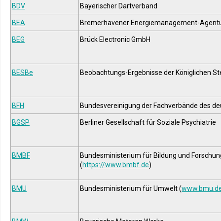
BDV
Bayerischer Dartverband
BEA
Bremerhavener Energiemanagement-Agent
BEG
Brück Electronic GmbH
BESBe
Beobachtungs-Ergebnisse der Königlichen St
BFH
Bundesvereinigung der Fachverbände des d
BGSP
Berliner Gesellschaft für Soziale Psychiatrie
BMBF
Bundesministerium für Bildung und Forschun
(
https://www.bmbf.de
)
BMU
Bundesministerium für Umwelt (
www.bmu.d