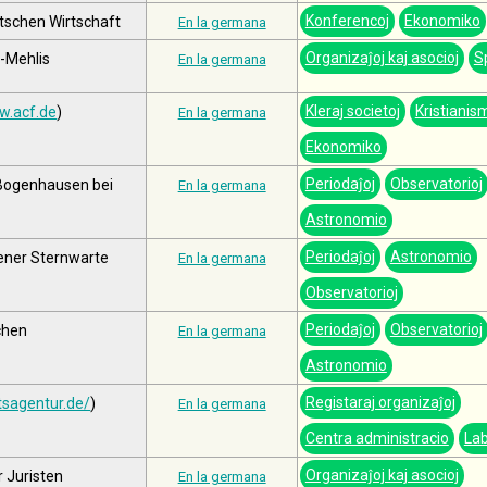
Konferencoj
Ekonomiko
tschen Wirtschaft
En la germana
Organizaĵoj kaj asocioj
S
a-Mehlis
En la germana
Kleraj societoj
Kristianis
.acf.de
)
En la germana
Ekonomiko
Periodaĵoj
Observatorioj
 Bogenhausen bei
En la germana
Astronomio
Periodaĵoj
Astronomio
ener Sternwarte
En la germana
Observatorioj
Periodaĵoj
Observatorioj
chen
En la germana
Astronomio
Registaraj organizaĵoj
tsagentur.de/
)
En la germana
Centra administracio
La
Organizaĵoj kaj asocioj
 Juristen
En la germana