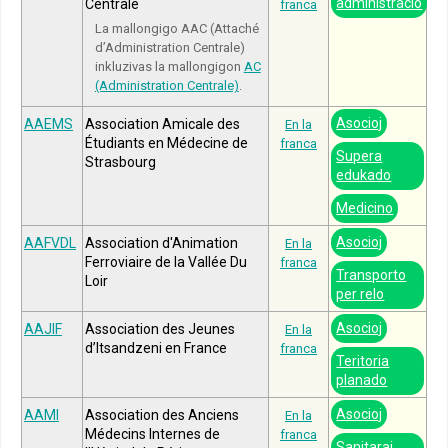
administracio
Centrale
franca
La mallongigo AAC (Attaché
d’Administration Centrale)
inkluzivas la mallongigon
AC
(Administration Centrale)
.
Asocioj
AAEMS
Association Amicale des
En la
Étudiants en Médecine de
franca
Supera
Strasbourg
edukado
Medicino
Asocioj
AAFVDL
Association d'Animation
En la
Ferroviaire de la Vallée Du
franca
Transporto
Loir
per relo
Asocioj
AAJIF
Association des Jeunes
En la
d’Itsandzeni en France
franca
Teritoria
planado
Asocioj
AAMI
Association des Anciens
En la
Médecins Internes de
franca
Sanitaraj