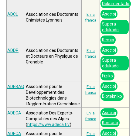
Dokumentado
Asocioj
ADCL
Association des Doctorants
En la
Chimistes Lyonnais
franca
Supera
edukado
Kemio
Asocioj
ADDP
Association des Doctorants
En la
et Docteurs en Physique de
franca
Supera
Grenoble
edukado
Fiziko
Asocioj
ADEBAG
Association pour le
En la
Développement des
franca
Biotekniko
Biotechnologies dans
l'Agglomération Grenobloise
Asocioj
ADECA
Association Des Experts-
En la
Comptables des Alpes
franca
Kontado
(
https://www.adeca.fr/
)
Asocioj
ADECA
Association pour le
En la