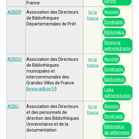
servoj
France
Asocioj
ADBDP
Association des Directeurs
En la
de Bibliothèques
franca
Direktado
Départementales de Prêt
Bibliotekoj
Regiona
administracio
Asocioj
ADBGV
Association des Directeurs
En la
de Bibliothèques
franca
Direktado
municipales et
intercommunales des
Bibliotekoj
Grandes Villes de France
(
www.adbgv.fr
)
Loka
administracio
Asocioj
ADBU
Association des Directeurs
En la
et des personnels de
franca
Direktado
direction des Bibliothèques
Universitaires et de la
Bibliotekoj
documentation
de altlernejoj