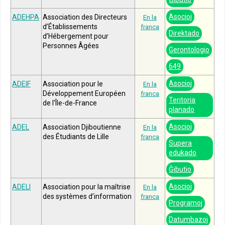
Asocioj
ADEHPA
Association des Directeurs
En la
d’Établissements
franca
Direktado
d’Hébergement pour
Personnes Âgées
Gerontologio
649
Asocioj
ADEIF
Association pour le
En la
Développement Européen
franca
Teritoria
de l'Île-de-France
planado
Asocioj
ADEL
Association Djiboutienne
En la
des Étudiants de Lille
franca
Supera
edukado
Ĝibutio
Asocioj
ADELI
Association pour la maîtrise
En la
des systèmes d’information
franca
Programoj
Datumbazoj