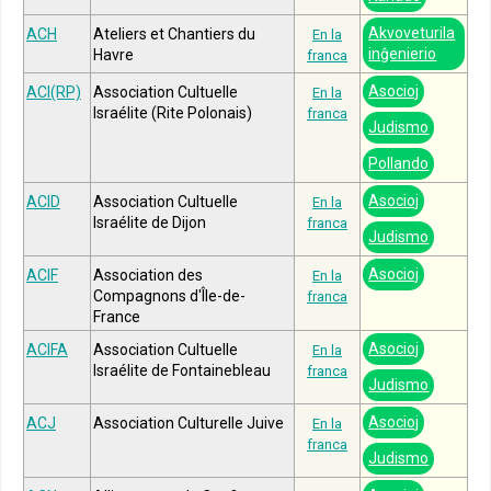
Akvoveturila
ACH
Ateliers et Chantiers du
En la
inĝenierio
Havre
franca
Asocioj
ACI(RP)
Association Cultuelle
En la
Israélite (Rite Polonais)
franca
Judismo
Pollando
Asocioj
ACID
Association Cultuelle
En la
Israélite de Dijon
franca
Judismo
Asocioj
ACIF
Association des
En la
Compagnons d'Île-de-
franca
France
Asocioj
ACIFA
Association Cultuelle
En la
Israélite de Fontainebleau
franca
Judismo
Asocioj
ACJ
Association Culturelle Juive
En la
franca
Judismo