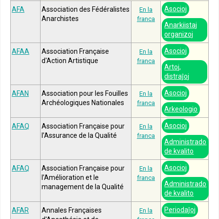
Asocioj
AFA
Association des Fédéralistes
En la
Anarchistes
franca
Anarkiistaj
organizoj
Asocioj
AFAA
Association Française
En la
d'Action Artistique
franca
Artoj,
distraĵoj
Asocioj
AFAN
Association pour les Fouilles
En la
Archéologiques Nationales
franca
Arkeologio
Asocioj
AFAQ
Association Française pour
En la
l’Assurance de la Qualité
franca
Administrado
de kvalito
Asocioj
AFAQ
Association Française pour
En la
l’Amélioration et le
franca
Administrado
management de la Qualité
de kvalito
Periodaĵoj
AFAR
Annales Françaises
En la