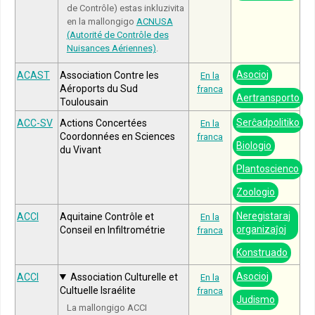
de Contrôle) estas inkluzivita
en la mallongigo
ACNUSA
(Autorité de Contrôle des
Nuisances Aériennes)
.
Asocioj
ACAST
Association Contre les
En la
Aéroports du Sud
franca
Aertransporto
Toulousain
Serĉadpolitiko
ACC-SV
Actions Concertées
En la
Coordonnées en Sciences
franca
Biologio
du Vivant
Plantoscienco
Zoologio
Neregistaraj
ACCI
Aquitaine Contrôle et
En la
organizaĵoj
Conseil en Infiltrométrie
franca
Konstruado
Asocioj
ACCI
Association Culturelle et
En la
Cultuelle Israélite
franca
Judismo
La mallongigo ACCI