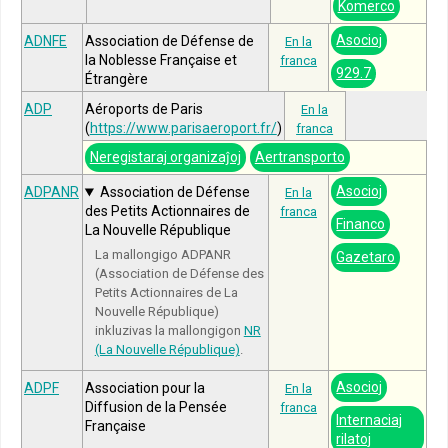
Komerco
Asocioj
ADNFE
Association de Défense de
En la
la Noblesse Française et
franca
929.7
Étrangère
ADP
Aéroports de Paris
En la
(
https://www.parisaeroport.fr/
)
franca
Neregistaraj organizaĵoj
Aertransporto
Asocioj
ADPANR
Association de Défense
En la
des Petits Actionnaires de
franca
Financo
La Nouvelle République
La mallongigo ADPANR
Gazetaro
(Association de Défense des
Petits Actionnaires de La
Nouvelle République)
inkluzivas la mallongigon
NR
(La Nouvelle République)
.
Asocioj
ADPF
Association pour la
En la
Diffusion de la Pensée
franca
Internaciaj
Française
rilatoj