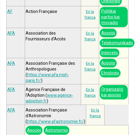
Onkologio
Politikaj
AF
Action Française
En la
partioj kaj
franca
movadoj
Asocioj
AFA
Association des
En la
Fournisseurs d’Accès
franca
Telekomunikado
Interreto
Asocioj
AFA
Association Française des
En la
Anthropologues
franca
Etnologio
(
https://www.afa.msh-
paris.fr/
)
Organizaĵoj
AFA
Agence Française de
En la
kaj asocioj
l'Adoption (
www.agence-
franca
adoption.fr
)
AFA
Association Française
En la
d’Astronomie
franca
(
https://www.afastronomie.fr/
)
Asocioj
Astronomio