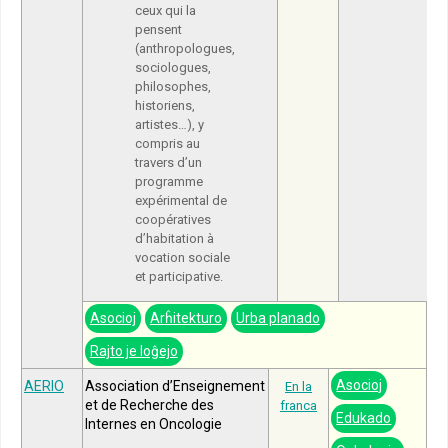
ceux qui la
pensent
(anthropologues,
sociologues,
philosophes,
historiens,
artistes…), y
compris au
travers d’un
programme
expérimental de
coopératives
d’habitation à
vocation sociale
et participative.
Asocioj
Arĥitekturo
Urba planado
Rajto je loĝejo
Asocioj
AERIO
Association d’Enseignement
En la
et de Recherche des
franca
Edukado
Internes en Oncologie