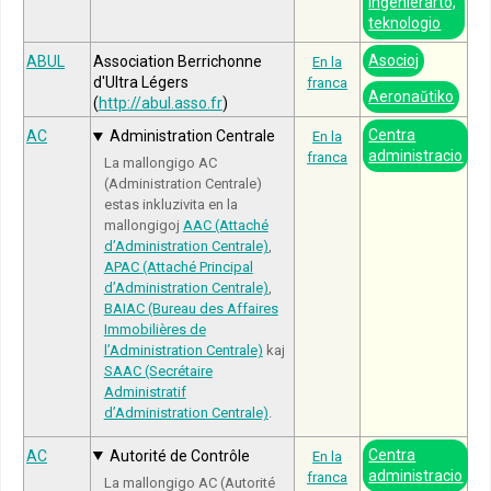
Inĝenierarto,
teknologio
Asocioj
ABUL
Association Berrichonne
En la
d'Ultra Légers
franca
Aeronaŭtiko
(
http://abul.asso.fr
)
Centra
AC
Administration Centrale
En la
administracio
franca
La mallongigo AC
(Administration Centrale)
estas inkluzivita en la
mallongigoj
AAC (Attaché
d’Administration Centrale)
,
APAC (Attaché Principal
d’Administration Centrale)
,
BAIAC (Bureau des Affaires
Immobilières de
l’Administration Centrale)
kaj
SAAC (Secrétaire
Administratif
d’Administration Centrale)
.
Centra
AC
Autorité de Contrôle
En la
administracio
franca
La mallongigo AC (Autorité