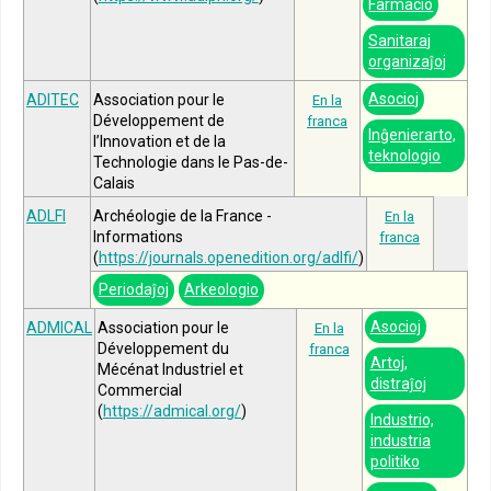
Farmacio
Sanitaraj
organizaĵoj
Asocioj
ADITEC
Association pour le
En la
Développement de
franca
Inĝenierarto,
l’Innovation et de la
teknologio
Technologie dans le Pas-de-
Calais
ADLFI
Archéologie de la France -
En la
Informations
franca
(
https://journals.openedition.org/adlfi/
)
Periodaĵoj
Arkeologio
Asocioj
ADMICAL
Association pour le
En la
Développement du
franca
Artoj,
Mécénat Industriel et
distraĵoj
Commercial
(
https://admical.org/
)
Industrio,
industria
politiko