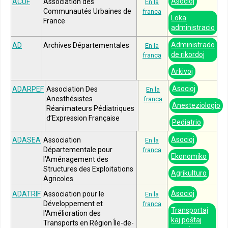
Asocioj
ACUF
Association des
En la
Communautés Urbaines de
franca
Loka
France
administracio
Administrado
AD
Archives Départementales
En la
de rikordoj
franca
Arkivoj
Asocioj
ADARPEF
Association Des
En la
Anesthésistes
franca
Anesteziologio
Réanimateurs Pédiatriques
d’Expression Française
Pediatrio
Asocioj
ADASEA
Association
En la
Départementale pour
franca
Ekonomiko
l’Aménagement des
Structures des Exploitations
Agrikulturo
Agricoles
Asocioj
ADATRIF
Association pour le
En la
Développement et
franca
Transportaj
l'Amélioration des
kaj poŝtaj
Transports en Région Île-de-