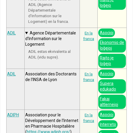
ADIL (Agence
loĝejo
Départementale
d’Information sur le
Logement) en la franca.
Asocioj
ADIL
Agence Départementale
En la
d’Information sur le
franca
Ekonomio de
Logement
loĝejoj
ADIL estas ekvivalenta al
ADIL (vidu supre).
Rajto je
loĝejo
Asocioj
ADIL
Association des Doctorants
En la
de l'INSA de Lyon
franca
Supera
edukado
Fakaj
altlernejoj
Asocioj
ADIPH
Association pour le
En la
Développement de l’Internet
franca
Interreto
en Pharmacie Hospitalière
(
https://www.adiph.org/
)