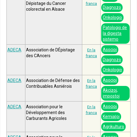
Dépistage du Cancer
franca
Diagnozo
colorectal en Alsace
Onkologio
Patologio de
la digesta
sistemo
Asocioj
ADECA
Association de DÉpistage
En la
des CAncers
franca
Diagnozo
Onkologio
Asocioj
ADECA
Association de Défense des
En la
Contribuables Asniérois
franca
Akcizoj,
impostoj
Asocioj
ADECA
Association pour le
En la
Développement des
franca
Kemiaĵoj
Carburants Agricoles
Agrikulturo
Asocioj