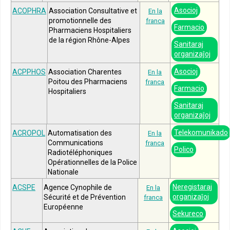
Asocioj
ACOPHRA
Association Consultative et
En la
promotionnelle des
franca
Farmacio
Pharmaciens Hospitaliers
de la région Rhône-Alpes
Sanitaraj
organizaĵoj
Asocioj
ACPPHOS
Association Charentes
En la
Poitou des Pharmaciens
franca
Farmacio
Hospitaliers
Sanitaraj
organizaĵoj
Telekomunikado
ACROPOL
Automatisation des
En la
Communications
franca
Polico
Radiotéléphoniques
Opérationnelles de la Police
Nationale
Neregistaraj
ACSPE
Agence Cynophile de
En la
organizaĵoj
Sécurité et de Prévention
franca
Européenne
Sekureco