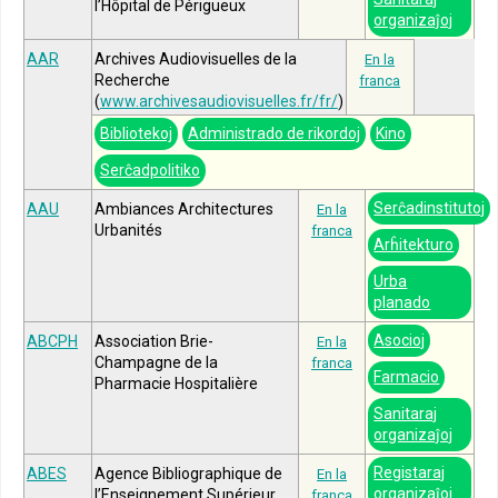
l’Hôpital de Périgueux
organizaĵoj
AAR
Archives Audiovisuelles de la
En la
Recherche
franca
(
www.archivesaudiovisuelles.fr/fr/
)
Bibliotekoj
Administrado de rikordoj
Kino
Serĉadpolitiko
Serĉadinstitutoj
AAU
Ambiances Architectures
En la
Urbanités
franca
Arĥitekturo
Urba
planado
Asocioj
ABCPH
Association Brie-
En la
Champagne de la
franca
Farmacio
Pharmacie Hospitalière
Sanitaraj
organizaĵoj
Registaraj
ABES
Agence Bibliographique de
En la
organizaĵoj
l’Enseignement Supérieur
franca