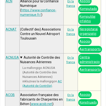
Asocioj
ACN
Alliance pour la Confiance
En la
Numérique
franca
Komputado
(
https://www.confiance-
numerique.fr/
)
Komputilaj
infektoj
Neregistaraj
ACNAT
(Collectif des) Associations
En la
organizaĵoj
Contre un Nouvel Aéroport
franca
Toulousain
Asocioj
Aertransporto
Centra
ACNUSA
Autorité de Contrôle des
En la
administracio
Nuisances Aériennes
franca
La mallongigo ACNUSA
Aertransporto
(Autorité de Contrôle des
Nuisances Aériennes)
inkluzivas la mallongigon
AC
(Autorité de Contrôle)
.
Asocioj
ACOB
Association française des
En la
fabricants de Charpentes en
franca
Konstruado
Béton (
www.acob.net
)