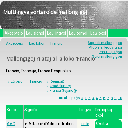
Multlingva vortaro de mallongigoj
Akceptejo
Laŭ signoj
Laŭ lingvoj
Laŭ temoj
Laŭ lokoj
Sugesti mallongigon
Akceptejo
Laŭ lokoj
Francio
Aldoni al legosignoj
Printi la paĝon
Serĉi mallongigon
Mallongigoj rilataj al la loko ‘Francio’
Francio, Francujo, Franca Respubliko.
→
Eŭropo
→ Francio
→
Reunio@
→
Gvadelupo@
→
Franca Gujano@
Iru al la paĝo
0
,
1
,
2
,
3
,
4
,
5
,
6
,
7
,
8
,
9
,
10
Kodo
Signifo
Lingvo
Temoj kaj
lokoj
Centra
AAC
Attaché d’Administration
En la