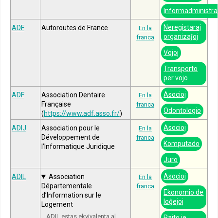
Informadministr
Neregistaraj
ADF
Autoroutes de France
En la
organizaĵoj
franca
Vojoj
Transporto
per vojo
Asocioj
ADF
Association Dentaire
En la
Française
franca
Odontologio
(
https://www.adf.asso.fr/
)
Asocioj
ADIJ
Association pour le
En la
Développement de
franca
Komputado
l’Informatique Juridique
Juro
Asocioj
ADIL
Association
En la
Départementale
franca
Ekonomio de
d’Information sur le
loĝejoj
Logement
ADIL estas ekvivalenta al
Rajto je