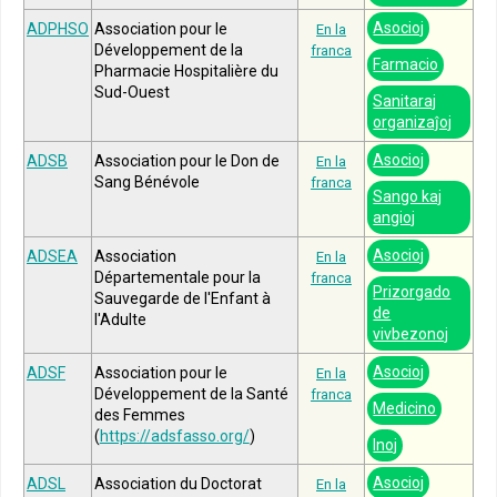
Asocioj
ADPHSO
Association pour le
En la
Développement de la
franca
Farmacio
Pharmacie Hospitalière du
Sud-Ouest
Sanitaraj
organizaĵoj
Asocioj
ADSB
Association pour le Don de
En la
Sang Bénévole
franca
Sango kaj
angioj
Asocioj
ADSEA
Association
En la
Départementale pour la
franca
Prizorgado
Sauvegarde de l'Enfant à
de
l'Adulte
vivbezonoj
Asocioj
ADSF
Association pour le
En la
Développement de la Santé
franca
Medicino
des Femmes
(
https://adsfasso.org/
)
Inoj
Asocioj
ADSL
Association du Doctorat
En la