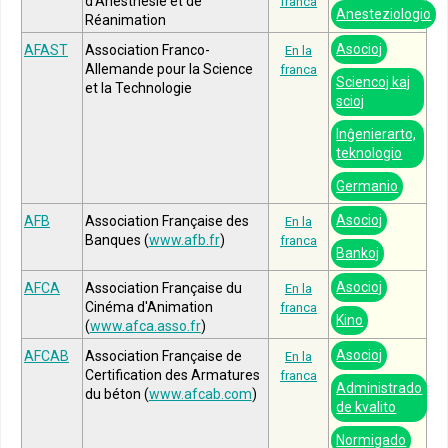
d'Anesthésie et de
franca
Anesteziologio
Réanimation
Asocioj
AFAST
Association Franco-
En la
Allemande pour la Science
franca
Sciencoj kaj
et la Technologie
scioj
Inĝenierarto,
teknologio
Germanio
Asocioj
AFB
Association Française des
En la
Banques (
www.afb.fr
)
franca
Bankoj
Asocioj
AFCA
Association Française du
En la
Cinéma d'Animation
franca
Kino
(
www.afca.asso.fr
)
Asocioj
AFCAB
Association Française de
En la
Certification des Armatures
franca
Administrado
du béton (
www.afcab.com
)
de kvalito
Normigado