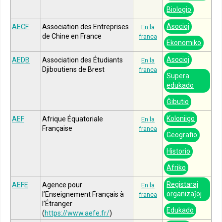
Biologio
Asocioj
AECF
Association des Entreprises
En la
de Chine en France
franca
Ekonomiko
Asocioj
AEDB
Association des Étudiants
En la
Djiboutiens de Brest
franca
Supera
edukado
Ĝibutio
Koloniigo
AEF
Afrique Équatoriale
En la
Française
franca
Geografio
Historio
Afriko
Registaraj
AEFE
Agence pour
En la
organizaĵoj
l’Enseignement Français à
franca
l’Étranger
Edukado
(
https://www.aefe.fr/
)