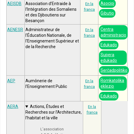
Asocioj
AEISDB
Association d’Entraide à
En la
l’Intégration des Somaliens
franca
Ĝibutio
et des Djiboutiens sur
Besançon
Centra
AENESR
Administrateur de
En la
administracio
l'Éducation Nationale, de
franca
l'Enseignement Supérieur et
Edukado
de la Recherche
Supera
edukado
Serĉadpolitiko
Romkatolika
AEP
Aumônerie de
En la
eklezio
l’Enseignement Public
franca
Edukado
AERA
Actions, Études et
En la
Recherches sur l’Architecture,
franca
l’habitat et la ville
L’association