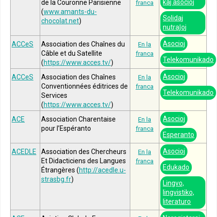
kaj asocioj
de la Couronne Parisienne
franca
(
www.amants-du-
Solidaj
chocolat.net
)
nutraĵoj
Asocioj
ACCeS
Association des Chaînes du
En la
Câble et du Satellite
franca
Telekomunikado
(
https://www.acces.tv/
)
Asocioj
ACCeS
Association des Chaînes
En la
Conventionnées éditrices de
franca
Telekomunikado
Services
(
https://www.acces.tv/
)
Asocioj
ACE
Association Charentaise
En la
pour l’Espéranto
franca
Esperanto
Asocioj
ACEDLE
Association des Chercheurs
En la
Et Didacticiens des Langues
franca
Edukado
Étrangères (
http://acedle.u-
strasbg.fr
)
Lingvo,
lingvistiko,
literaturo