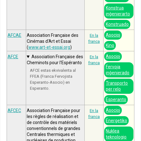
Konstrua
inĝenierarto
Konstruado
Asocioj
AFCAE
Association Française des
En la
Cinémas d'Art et Essai
franca
Kino
(
www.art-et-essai.org
)
Asocioj
AFCE
Association Française des
En la
Cheminots pour l'Espéranto
franca
Fervoja
AFCE estas ekvivalenta al
inĝenierado
FFEA (Franca Fervojista
Esperanto-Asocio) en
Transporto
Esperanto.
per relo
Esperanto
Asocioj
AFCEC
Association Française pour
En la
les règles de réalisation et
franca
Energetiko
de contrôle des matériels
conventionnels de grandes
Nuklea
Centrales thermiques et
teknologio
nucléaires de production