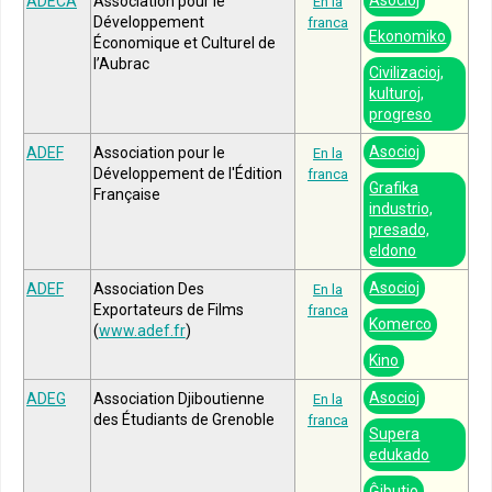
ADECA
Association pour le
En la
Développement
franca
Ekonomiko
Économique et Culturel de
l’Aubrac
Civilizacioj,
kulturoj,
progreso
Asocioj
ADEF
Association pour le
En la
Développement de l'Édition
franca
Grafika
Française
industrio,
presado,
eldono
Asocioj
ADEF
Association Des
En la
Exportateurs de Films
franca
Komerco
(
www.adef.fr
)
Kino
Asocioj
ADEG
Association Djiboutienne
En la
des Étudiants de Grenoble
franca
Supera
edukado
Ĝibutio