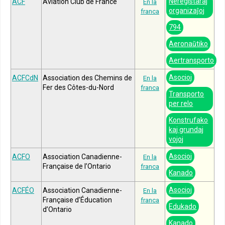
Neregistaraj
ACF
Aviation Club de France
En la
organizaĵoj
franca
794
Aeronaŭtiko
Aertransporto
Asocioj
ACFCdN
Association des Chemins de
En la
Fer des Côtes-du-Nord
franca
Transporto
per relo
Konstrufako
kaj grundaj
vojoj
Asocioj
ACFO
Association Canadienne-
En la
Française de l’Ontario
franca
Kanado
Asocioj
ACFÉO
Association Canadienne-
En la
Française d’Éducation
franca
Edukado
d’Ontario
Kanado