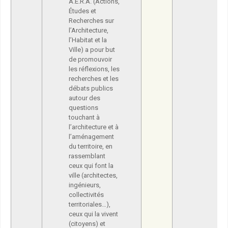
A.E.R.A. (Actions,
Études et
Recherches sur
l’Architecture,
l’Habitat et la
Ville) a pour but
de promouvoir
les réflexions, les
recherches et les
débats publics
autour des
questions
touchant à
l’architecture et à
l’aménagement
du territoire, en
rassemblant
ceux qui font la
ville (architectes,
ingénieurs,
collectivités
territoriales…),
ceux qui la vivent
(citoyens) et