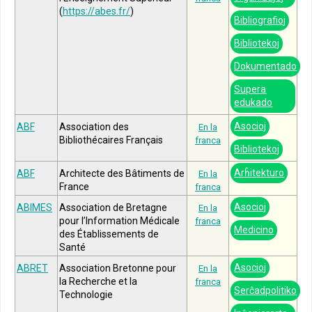
(
https://abes.fr/
)
Bibliografioj
Bibliotekoj
Dokumentado
Supera
edukado
Asocioj
ABF
Association des
En la
Bibliothécaires Français
franca
Bibliotekoj
Arĥitekturo
ABF
Architecte des Bâtiments de
En la
France
franca
Asocioj
ABIMES
Association de Bretagne
En la
pour l’Information Médicale
franca
Medicino
des Établissements de
Santé
Asocioj
ABRET
Association Bretonne pour
En la
la Recherche et la
franca
Serĉadpolitiko
Technologie