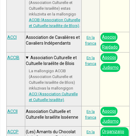
(Association Culturelle et
Cultuelle Israélite) estas
inkluzivita en la mallongigo
ACCIB (Association Culturelle
et Cultuelle Israélite de Blois)
.
Asocioj
ACCI
Association de Cavalières et
En la
Cavaliers Indépendants
franca
Rajdado
Asocioj
ACCIB
Association Culturelle et
En la
Cultuelle Israélite de Blois
franca
Judismo
La mallongigo ACCIB
(Association Culturelle et
Cultuelle Israélite de Blois)
inkluzivas la mallongigon
ACCI (Association Culturelle
et Cultuelle Israélite)
.
Asocioj
ACCII
Association Cultuelle et
En la
Culturelle Israélite Isséenne
franca
Judismo
Organizaĵoj
ACCP
(Les) Amants du Chocolat
En la