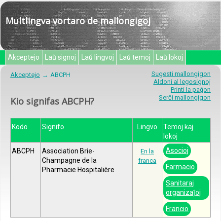
Multlingva vortaro de mallongigoj
Akceptejo
Laŭ signoj
Laŭ lingvoj
Laŭ temoj
Laŭ lokoj
Sugesti mallongigon
Akceptejo
ABCPH
Aldoni al legosignoj
Printi la paĝon
Serĉi mallongigon
Kio signifas ABCPH?
Kodo
Signifo
Lingvo
Temoj kaj
lokoj
Asocioj
ABCPH
Association Brie-
En la
Champagne de la
franca
Farmacio
Pharmacie Hospitalière
Sanitaraj
organizaĵoj
Francio