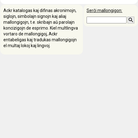
Ackr katalogas kaj difinas akronimojn,
Serĉi mallongigon:
siglojn, simbolajn signojn kaj aliaj
mallongigojn, t.e. skribajn aŭ parolajn
koncizigojn de esprimo. Kiel multlingva
vortaro de mallongigoj, Ackr
entabeligas kaj tradukas mallongigojn
el multaj lokoj kaj lingvoj.