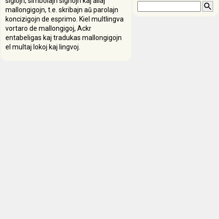
siglojn, simbolajn signojn kaj aliaj
mallongigojn, t.e. skribajn aŭ parolajn
koncizigojn de esprimo. Kiel multlingva
vortaro de mallongigoj, Ackr
entabeligas kaj tradukas mallongigojn
el multaj lokoj kaj lingvoj.