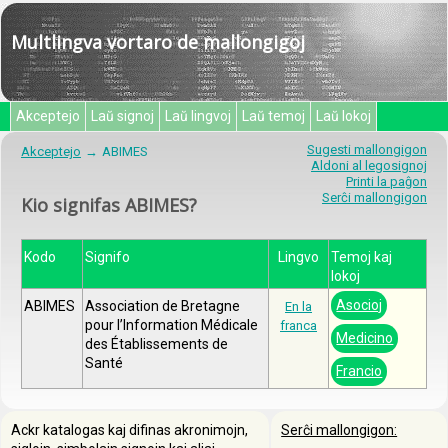
Multlingva vortaro de mallongigoj
Akceptejo
Laŭ signoj
Laŭ lingvoj
Laŭ temoj
Laŭ lokoj
Sugesti mallongigon
Akceptejo
ABIMES
Aldoni al legosignoj
Printi la paĝon
Serĉi mallongigon
Kio signifas ABIMES?
Kodo
Signifo
Lingvo
Temoj kaj
lokoj
Asocioj
ABIMES
Association de Bretagne
En la
pour l’Information Médicale
franca
Medicino
des Établissements de
Santé
Francio
Ackr katalogas kaj difinas akronimojn,
Serĉi mallongigon: