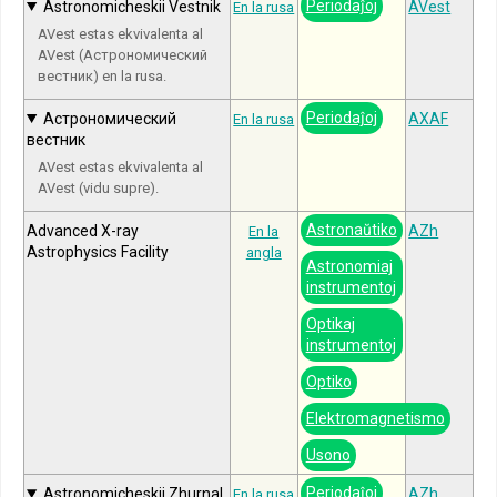
Periodaĵoj
Astronomicheskii Vestnik
AVest
En la rusa
AVest estas ekvivalenta al
AVest (Астрономический
вестник) en la rusa.
Periodaĵoj
Астрономический
AXAF
En la rusa
вестник
AVest estas ekvivalenta al
AVest (vidu supre).
Astronaŭtiko
Advanced X-ray
AZh
En la
Astrophysics Facility
angla
Astronomiaj
instrumentoj
Optikaj
instrumentoj
Optiko
Elektromagnetismo
Usono
Periodaĵoj
Astronomicheskii Zhurnal
AZh
En la rusa