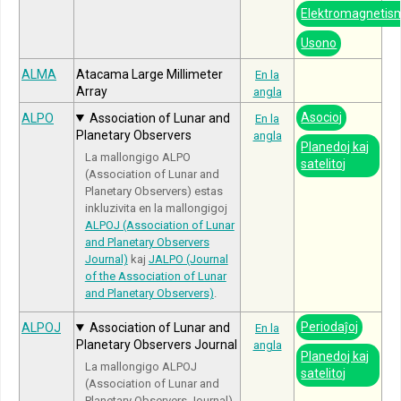
Elektromagnetis
Usono
ALMA
Atacama Large Millimeter
En la
Array
angla
Asocioj
ALPO
Association of Lunar and
En la
Planetary Observers
angla
Planedoj kaj
La mallongigo ALPO
satelitoj
(Association of Lunar and
Planetary Observers) estas
inkluzivita en la mallongigoj
ALPOJ (Association of Lunar
and Planetary Observers
Journal)
kaj
JALPO (Journal
of the Association of Lunar
and Planetary Observers)
.
Periodaĵoj
ALPOJ
Association of Lunar and
En la
Planetary Observers Journal
angla
Planedoj kaj
La mallongigo ALPOJ
satelitoj
(Association of Lunar and
Planetary Observers Journal)