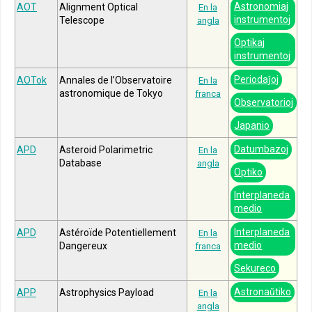
Astronomiaj
AOT
Alignment Optical
En la
instrumentoj
Telescope
angla
Optikaj
instrumentoj
Periodaĵoj
AOTok
Annales de l’Observatoire
En la
astronomique de Tokyo
franca
Observatorioj
Japanio
Datumbazoj
APD
Asteroid Polarimetric
En la
Database
angla
Optiko
Interplaneda
medio
Interplaneda
APD
Astéroïde Potentiellement
En la
medio
Dangereux
franca
Sekureco
Astronaŭtiko
APP
Astrophysics Payload
En la
angla