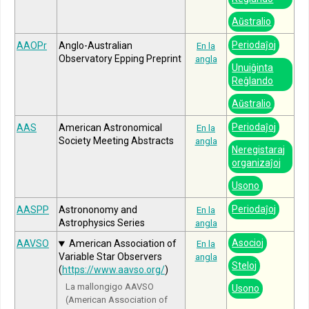
Aŭstralio
Periodaĵoj
AAOPr
Anglo-Australian
En la
Observatory Epping Preprint
angla
Unuiĝinta
Reĝlando
Aŭstralio
Periodaĵoj
AAS
American Astronomical
En la
Society Meeting Abstracts
angla
Neregistaraj
organizaĵoj
Usono
Periodaĵoj
AASPP
Astrononomy and
En la
Astrophysics Series
angla
Asocioj
AAVSO
American Association of
En la
Variable Star Observers
angla
Steloj
(
https://www.aavso.org/
)
La mallongigo AAVSO
Usono
(American Association of