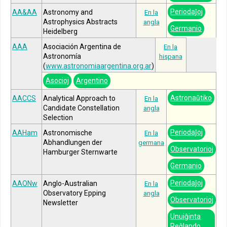
Periodaĵoj
AA&AA
Astronomy and
En la
Astrophysics Abstracts
angla
Germanio
Heidelberg
AAA
Asociación Argentina de
En la
Astronomía
hispana
(
www.astronomiaargentina.org.ar
)
Asocioj
Argentino
Astronaŭtiko
AACCS
Analytical Approach to
En la
Candidate Constellation
angla
Selection
Periodaĵoj
AAHam
Astronomische
En la
Abhandlungen der
germana
Observatorioj
Hamburger Sternwarte
Germanio
Periodaĵoj
AAONw
Anglo-Australian
En la
Observatory Epping
angla
Observatorioj
Newsletter
Unuiĝinta
Reĝlando