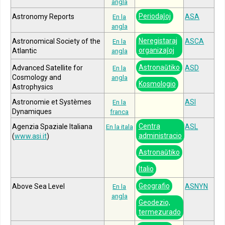
angla
Periodaĵoj
Astronomy Reports
ASA
En la
angla
Neregistaraj
Astronomical Society of the
ASCA
En la
organizaĵoj
Atlantic
angla
Astronaŭtiko
Advanced Satellite for
ASD
En la
Cosmology and
angla
Kosmologio
Astrophysics
Astronomie et Systèmes
ASI
En la
Dynamiques
franca
Centra
Agenzia Spaziale Italiana
ASL
En la itala
administracio
(
www.asi.it
)
Astronaŭtiko
Italio
Geografio
Above Sea Level
ASNYN
En la
angla
Geodezio,
termezurado