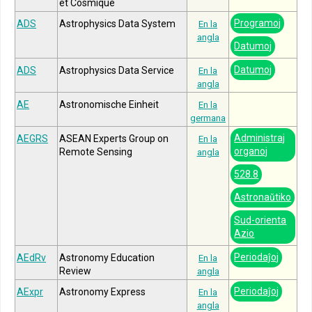
et Cosmique
Programoj
ADS
Astrophysics Data System
En la
angla
Datumoj
Datumoj
ADS
Astrophysics Data Service
En la
angla
AE
Astronomische Einheit
En la
germana
Administraj
AEGRS
ASEAN Experts Group on
En la
organoj
Remote Sensing
angla
528.8
Astronaŭtiko
Sud-orienta
Azio
Periodaĵoj
AEdRv
Astronomy Education
En la
Review
angla
Periodaĵoj
AExpr
Astronomy Express
En la
angla