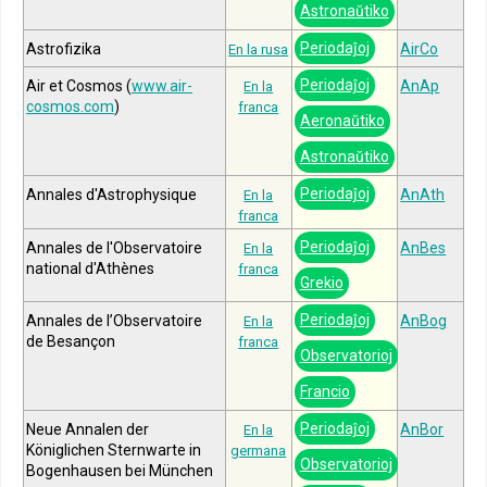
Astronaŭtiko
Periodaĵoj
Astrofizika
AirCo
En la rusa
Periodaĵoj
Air et Cosmos (
www.air-
AnAp
En la
cosmos.com
)
franca
Aeronaŭtiko
Astronaŭtiko
Periodaĵoj
Annales d'Astrophysique
AnAth
En la
franca
Periodaĵoj
Annales de l'Observatoire
AnBes
En la
national d'Athènes
franca
Grekio
Periodaĵoj
Annales de l’Observatoire
AnBog
En la
de Besançon
franca
Observatorioj
Francio
Periodaĵoj
Neue Annalen der
AnBor
En la
Königlichen Sternwarte in
germana
Observatorioj
Bogenhausen bei München