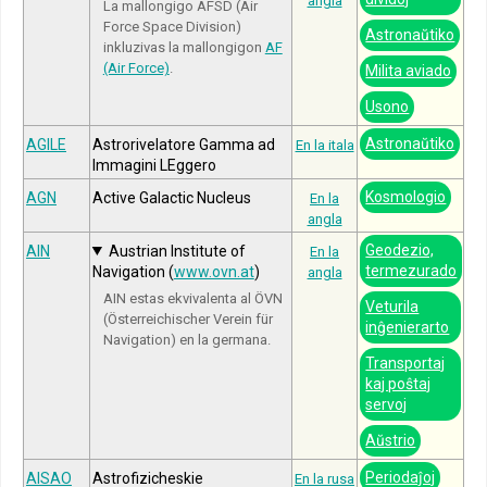
angla
La mallongigo AFSD (Air
Force Space Division)
Astronaŭtiko
inkluzivas la mallongigon
AF
(Air Force)
.
Milita aviado
Usono
Astronaŭtiko
AGILE
Astrorivelatore Gamma ad
En la itala
Immagini LEggero
Kosmologio
AGN
Active Galactic Nucleus
En la
angla
Geodezio,
AIN
Austrian Institute of
En la
termezurado
Navigation (
www.ovn.at
)
angla
AIN estas ekvivalenta al ÖVN
Veturila
(Österreichischer Verein für
inĝenierarto
Navigation) en la germana.
Transportaj
kaj poŝtaj
servoj
Aŭstrio
Periodaĵoj
AISAO
Astrofizicheskie
En la rusa