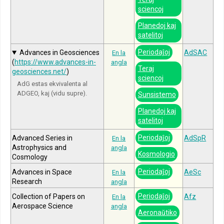
sciencoj
Planedoj kaj
satelitoj
Periodaĵoj
Advances in Geosciences
AdSAC
En la
(
https://www.advances-in-
angla
Teraj
geosciences.net/
)
sciencoj
AdG estas ekvivalenta al
ADGEO, kaj (vidu supre).
Sunsistemo
Planedoj kaj
satelitoj
Periodaĵoj
Advanced Series in
AdSpR
En la
Astrophysics and
angla
Kosmologio
Cosmology
Periodaĵoj
Advances in Space
AeSc
En la
Research
angla
Periodaĵoj
Collection of Papers on
Afz
En la
Aerospace Science
angla
Aeronaŭtiko