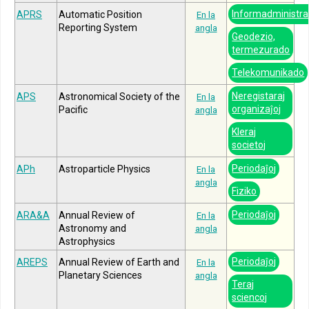
Informadministr
APRS
Automatic Position
En la
Reporting System
angla
Geodezio,
termezurado
Telekomunikado
Neregistaraj
APS
Astronomical Society of the
En la
organizaĵoj
Pacific
angla
Kleraj
societoj
Periodaĵoj
APh
Astroparticle Physics
En la
angla
Fiziko
Periodaĵoj
ARA&A
Annual Review of
En la
Astronomy and
angla
Astrophysics
Periodaĵoj
AREPS
Annual Review of Earth and
En la
Planetary Sciences
angla
Teraj
sciencoj