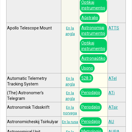
Optikaj
instrumentoj
Aŭstralio
Astronomiaj
Apollo Telescope Mount
ATTS
En la
instrumentoj
angla
Optikaj
instrumentoj
Astronaŭtiko
Usono
528.3
Automatic Telemetry
ATel
En la
Tracking System
angla
Periodaĵoj
(The) Astronomer’s
ATi
En la
Telegram
angla
Periodaĵoj
Astronomisk Tidsskrift
ATsir
En la
norvega
Periodaĵoj
Astronomicheskij Tsirkulyar
AU
En la rusa
Metrologio
Astronomical Unit
AURA
En la