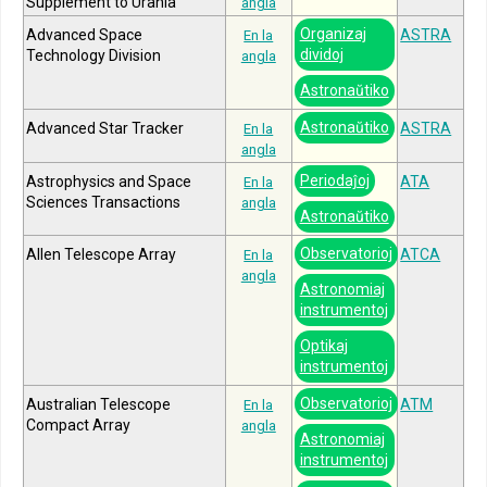
Supplement to Urania
angla
Organizaj
Advanced Space
ASTRA
En la
dividoj
Technology Division
angla
Astronaŭtiko
Astronaŭtiko
Advanced Star Tracker
ASTRA
En la
angla
Periodaĵoj
Astrophysics and Space
ATA
En la
Sciences Transactions
angla
Astronaŭtiko
Observatorioj
Allen Telescope Array
ATCA
En la
angla
Astronomiaj
instrumentoj
Optikaj
instrumentoj
Observatorioj
Australian Telescope
ATM
En la
Compact Array
angla
Astronomiaj
instrumentoj