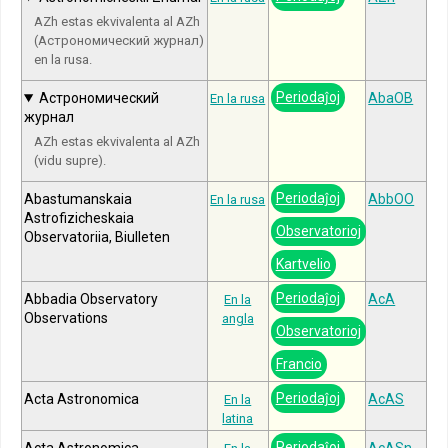
AZh estas ekvivalenta al AZh
(Астрономический журнал)
en la rusa.
Periodaĵoj
Астрономический
AbaOB
En la rusa
журнал
AZh estas ekvivalenta al AZh
(vidu supre).
Periodaĵoj
Abastumanskaia
AbbOO
En la rusa
Astrofizicheskaia
Observatorioj
Observatoriia, Biulleten
Kartvelio
Periodaĵoj
Abbadia Observatory
AcA
En la
Observations
angla
Observatorioj
Francio
Periodaĵoj
Acta Astronomica
AcAS
En la
latina
Periodaĵoj
Acta Astronomica
AcASn