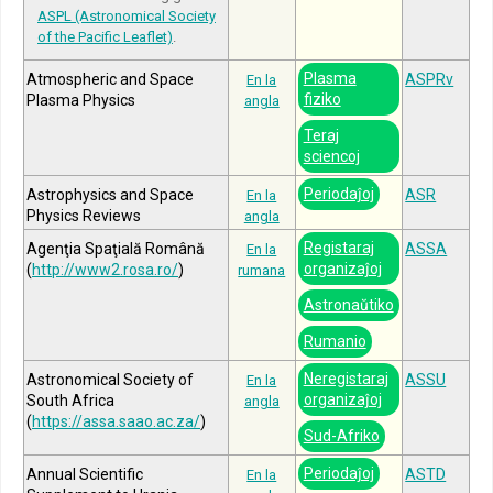
ASPL (Astronomical Society
of the Pacific Leaflet)
.
Plasma
Atmospheric and Space
ASPRv
En la
fiziko
Plasma Physics
angla
Teraj
sciencoj
Periodaĵoj
Astrophysics and Space
ASR
En la
Physics Reviews
angla
Registaraj
Agenţia Spaţială Română
ASSA
En la
organizaĵoj
(
http://www2.rosa.ro/
)
rumana
Astronaŭtiko
Rumanio
Neregistaraj
Astronomical Society of
ASSU
En la
organizaĵoj
South Africa
angla
(
https://assa.saao.ac.za/
)
Sud-Afriko
Periodaĵoj
Annual Scientific
ASTD
En la