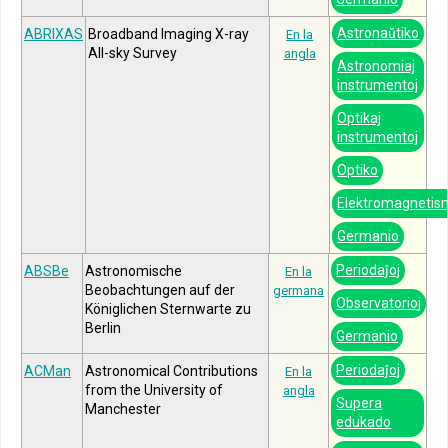
Astronaŭtiko
ABRIXAS
Broadband Imaging X-ray
En la
All-sky Survey
angla
Astronomiaj
instrumentoj
Optikaj
instrumentoj
Optiko
Elektromagnetis
Germanio
Periodaĵoj
ABSBe
Astronomische
En la
Beobachtungen auf der
germana
Observatorioj
Königlichen Sternwarte zu
Berlin
Germanio
Periodaĵoj
ACMan
Astronomical Contributions
En la
from the University of
angla
Supera
Manchester
edukado