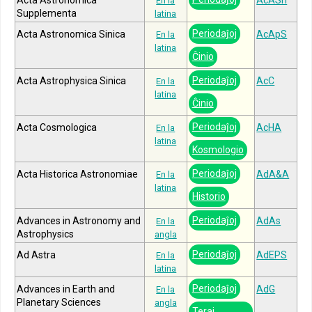
En la
Supplementa
latina
Periodaĵoj
Acta Astronomica Sinica
AcApS
En la
latina
Ĉinio
Periodaĵoj
Acta Astrophysica Sinica
AcC
En la
latina
Ĉinio
Periodaĵoj
Acta Cosmologica
AcHA
En la
latina
Kosmologio
Periodaĵoj
Acta Historica Astronomiae
AdA&A
En la
latina
Historio
Periodaĵoj
Advances in Astronomy and
AdAs
En la
Astrophysics
angla
Periodaĵoj
Ad Astra
AdEPS
En la
latina
Periodaĵoj
Advances in Earth and
AdG
En la
Planetary Sciences
angla
Teraj