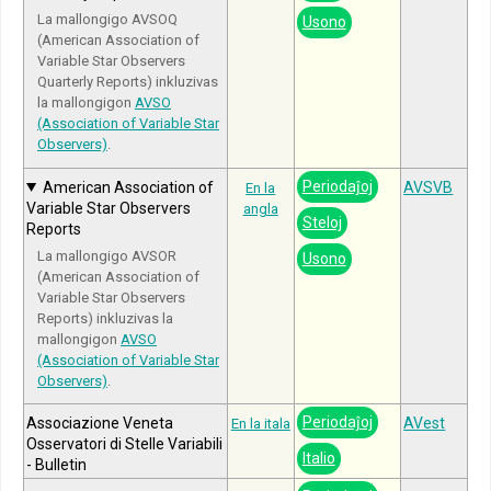
La mallongigo AVSOQ
Usono
(American Association of
Variable Star Observers
Quarterly Reports) inkluzivas
la mallongigon
AVSO
(Association of Variable Star
Observers)
.
Periodaĵoj
American Association of
AVSVB
En la
Variable Star Observers
angla
Steloj
Reports
La mallongigo AVSOR
Usono
(American Association of
Variable Star Observers
Reports) inkluzivas la
mallongigon
AVSO
(Association of Variable Star
Observers)
.
Periodaĵoj
Associazione Veneta
AVest
En la itala
Osservatori di Stelle Variabili
Italio
- Bulletin