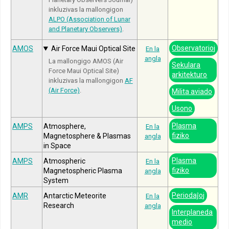
inkluzivas la mallongigon
ALPO (Association of Lunar
and Planetary Observers)
.
Observatorioj
AMOS
Air Force Maui Optical Site
En la
angla
La mallongigo AMOS (Air
Sekulara
Force Maui Optical Site)
arkitekturo
inkluzivas la mallongigon
AF
(Air Force)
.
Milita aviado
Usono
Plasma
AMPS
Atmosphere,
En la
fiziko
Magnetosphere & Plasmas
angla
in Space
Plasma
AMPS
Atmospheric
En la
fiziko
Magnetospheric Plasma
angla
System
Periodaĵoj
AMR
Antarctic Meteorite
En la
Research
angla
Interplaneda
medio