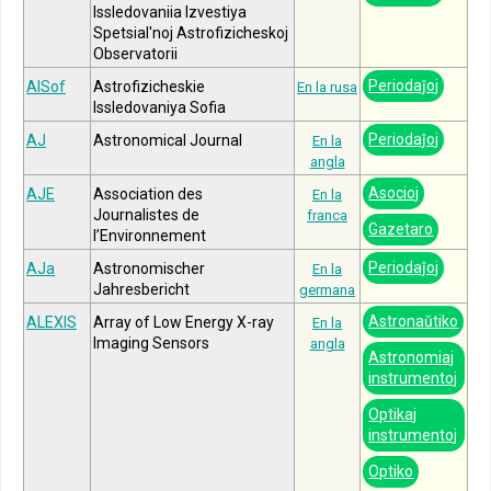
Issledovaniia Izvestiya
Spetsial'noj Astrofizicheskoj
Observatorii
Periodaĵoj
AISof
Astrofizicheskie
En la rusa
Issledovaniya Sofia
Periodaĵoj
AJ
Astronomical Journal
En la
angla
Asocioj
AJE
Association des
En la
Journalistes de
franca
Gazetaro
l’Environnement
Periodaĵoj
AJa
Astronomischer
En la
Jahresbericht
germana
Astronaŭtiko
ALEXIS
Array of Low Energy X-ray
En la
Imaging Sensors
angla
Astronomiaj
instrumentoj
Optikaj
instrumentoj
Optiko