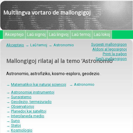
Multlingva vortaro de mallongigoj
Akceptejo
Laŭ signoj
Laŭ lingvoj
Laŭ temoj
Laŭ lokoj
Sugesti mallongigon
Akceptejo
Laŭ temoj
Astronomio
Aldoni al legosignoj
Printi la paĝon
Serĉi mallongigon
Mallongigoj rilataj al la temo ‘Astronomio’
Astronomio, astrofiziko, kosmo-esploro, geodezio.
→
Matematikoj kaj naturaj sciencoj
→ Astronomio
→
Astronomiaj instrumentoj
→
Sunsistemo
→
Geodezio, termezurado
→
Observatorioj
→
Planedoj kaj satelitoj
→
Interplaneda medio
→
Suno
→
Steloj
→
Kosmologio