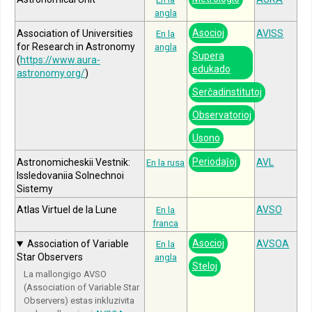
angla
Asocioj
Association of Universities
AVISS
En la
for Research in Astronomy
angla
Supera
(
https://www.aura-
edukado
astronomy.org/
)
Serĉadinstitutoj
Observatorioj
Usono
Periodaĵoj
Astronomicheskii Vestnik:
AVL
En la rusa
Issledovaniia Solnechnoi
Sistemy
Atlas Virtuel de la Lune
AVSO
En la
franca
Asocioj
Association of Variable
AVSOA
En la
Star Observers
angla
Steloj
La mallongigo AVSO
(Association of Variable Star
Observers) estas inkluzivita