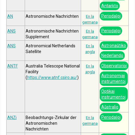
Antarkto
Periodaĵoj
AN
Astronomische Nachrichten
En la
germana
Periodaĵoj
ANS
Astronomische Nachrichten
En la
Supplement
germana
Astronaŭtiko
ANS
Astronomical Netherlands
En la
Satellite
angla
Nederlando
Observatorioj
ANTF
Australia Telescope National
En la
Facility
angla
Astronomiaj
(
https://www.atnf.csiro.au/
)
instrumentoj
Optikaj
instrumentoj
Aŭstralio
Periodaĵoj
ANZi
Beobachtungs-Zirkular der
En la
Astronomischen
germana
Nachrichten