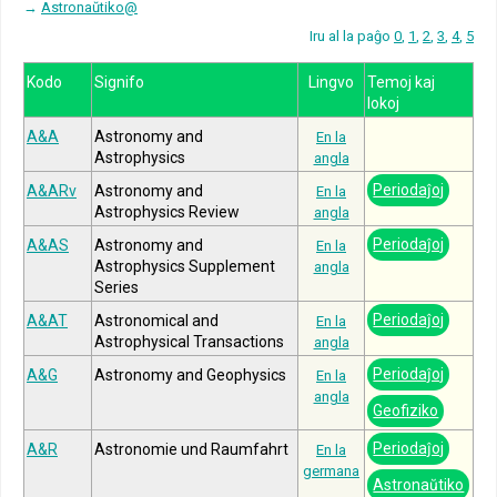
→
Astronaŭtiko@
Iru al la paĝo
0
,
1
,
2
,
3
,
4
,
5
Kodo
Signifo
Lingvo
Temoj kaj
lokoj
A&A
Astronomy and
En la
Astrophysics
angla
Periodaĵoj
A&ARv
Astronomy and
En la
Astrophysics Review
angla
Periodaĵoj
A&AS
Astronomy and
En la
Astrophysics Supplement
angla
Series
Periodaĵoj
A&AT
Astronomical and
En la
Astrophysical Transactions
angla
Periodaĵoj
A&G
Astronomy and Geophysics
En la
angla
Geofiziko
Periodaĵoj
A&R
Astronomie und Raumfahrt
En la
germana
Astronaŭtiko