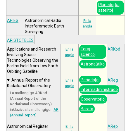
Planedoj kaj
satelitoj
ARIES
Astronomical Radio
En la
Interferometric Earth
angla
Surveying
ARISTOTELES
Teraj
Applications and Research
ARKod
En la
sciencoj
Involving Space
angla
Technologies Observing the
Astronaŭtiko
Earth’s Field from Low Earth
Orbiting Satellite
Periodaĵoj
Annual Report of the
AReg
En la
Kodaikanal Observatory
angla
Informadministrado
La mallongigo ARKod
(Annual Report of the
Observatorioj
Kodaikanal Observatory)
Barato
inkluzivas la mallongigon
AR
(Annual Report)
.
Astronomical Register
ARep
En la