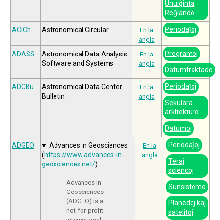
Unuiĝinta
Reĝlando
Periodaĵoj
ACiCh
Astronomical Circular
En la
angla
Programoj
ADASS
Astronomical Data Analysis
En la
Software and Systems
angla
Datumtraktado
Periodaĵoj
ADCBu
Astronomical Data Center
En la
Bulletin
angla
Sekulara
arkitekturo
Datumoj
Periodaĵoj
ADGEO
Advances in Geosciences
En la
(
https://www.advances-in-
angla
Teraj
geosciences.net/
)
sciencoj
Advances in
Sunsistemo
Geosciences
(ADGEO) is a
Planedoj kaj
not-for-profit
satelitoj
international