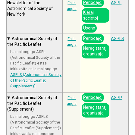
Periodaĵoj
Newsletter of the
ASPL
En la
Astronomical Society of
angla
Kleraj
New York
societoj
Usono
Periodaĵoj
Astronomical Society of
ASPLS
En la
the Pacific Leaflet
angla
Neregistaraj
La mallongigo ASPL
organizaĵoj
(Astronomical Society of the
Pacific Leaflet) estas
inkluzivita en la mallongigo
ASPLS (Astronomical Society
of the Pacific Leaflet
(Supplement))
.
Periodaĵoj
Astronomical Society of
ASPP
En la
the Pacific Leaflet
angla
Neregistaraj
(Supplement)
organizaĵoj
La mallongigo ASPLS
(Astronomical Society of the
Pacific Leaflet (Supplement))
inkluzivas la mallongigon