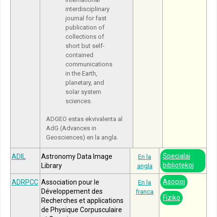
interdisciplinary
journal for fast
publication of
collections of
short but self-
contained
communications
in the Earth,
planetary, and
solar system
sciences.
ADGEO estas ekvivalenta al
AdG (Advances in
Geosciences) en la angla.
Specialaj
ADIL
Astronomy Data Image
En la
bibliotekoj
Library
angla
Asocioj
ADRPCC
Association pour le
En la
Développement des
franca
Fiziko
Recherches et applications
de Physique Corpusculaire