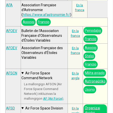
AFA
Association Française
En la
d’Astronomie
franca
(
https://www.afastronomie.fr/
)
Asocioj
Francio
Periodaĵoj
AFOEV
Bulletin de l'Association
En la
Française d'Observateurs
franca
Francio
d'Étoiles Variables
Asocioj
AFOEV
Association Française des
En la
Observateurs d’Étoiles
franca
Steloj
Variables
Francio
Milita aviado
AFSCN
Air Force Space
En la
Command Network
angla
Astronaŭtiko
La mallongigo AFSCN (Air
Force Space Command
Usono
Network) inkluzivas la
mallongigon
AF (Air Force)
.
Organizaj
AFSD
Air Force Space Division
En la
dividoj