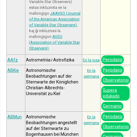
Variable Star Observers)
estas inkluzivita en la
mallongigo
JAAVSO (Journal
of the American Association
of Variable Star Observers)
,
kaj ĝi inkluzivas la
mallongigon
AVSO
(Association of Variable Star
Observers)
.
Periodaĵoj
AAfz
Astrometriia i Astrofizika
En la rusa
Periodaĵoj
ABKie
Astronomische
En la
Beobachtungen auf der
germana
Observatorioj
Sternwarte der Königlichen
Christian-Albrechts-
Supera
Universität zu Kiel
edukado
Germanio
Periodaĵoj
ABMun
Astronomische
En la
Beobachtungen angestellt
germana
Observatorioj
auf der Sternwarte zu
Bogenhausen bei München
Germanio