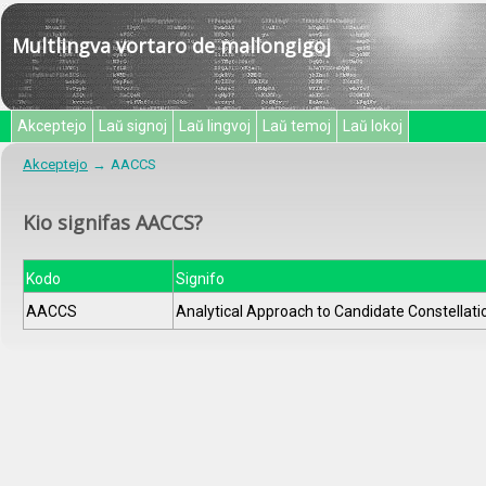
Multlingva vortaro de mallongigoj
Akceptejo
Laŭ signoj
Laŭ lingvoj
Laŭ temoj
Laŭ lokoj
Akceptejo
AACCS
Kio signifas AACCS?
Kodo
Signifo
AACCS
Analytical Approach to Candidate Constellati