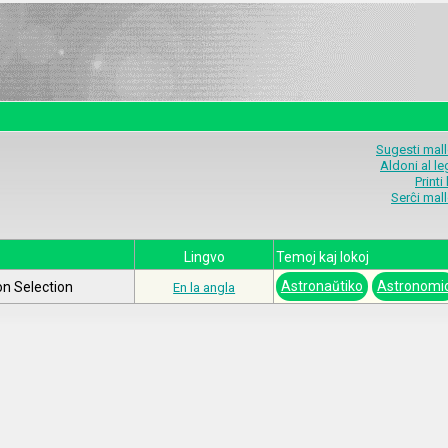
Sugesti mal
Aldoni al l
Printi
Serĉi mal
Lingvo
Temoj kaj lokoj
Astronaŭtiko
Astronomi
on Selection
En la angla