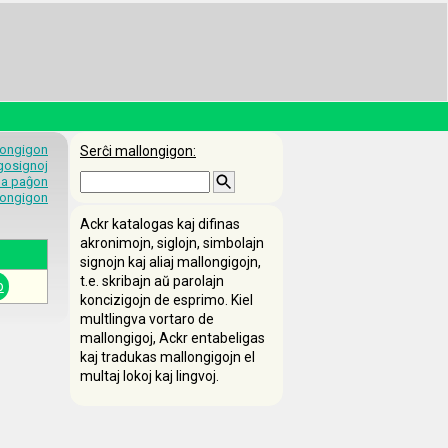
longigon
Serĉi mallongigon:
egosignoj
 la paĝon
longigon
Ackr katalogas kaj difinas
akronimojn, siglojn, simbolajn
signojn kaj aliaj mallongigojn,
t.e. skribajn aŭ parolajn
o
koncizigojn de esprimo. Kiel
multlingva vortaro de
mallongigoj, Ackr entabeligas
kaj tradukas mallongigojn el
multaj lokoj kaj lingvoj.