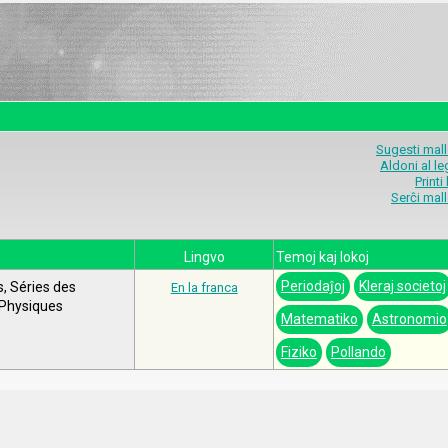
Sugesti mal
Aldoni al l
Printi
Serĉi mal
Lingvo
Temoj kaj lokoj
Periodaĵoj
Kleraj societoj
s, Séries des
En la franca
 Physiques
Matematiko
Astronomio
Fiziko
Pollando