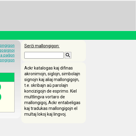
longigon
Serĉi mallongigon:
egosignoj
 la paĝon
longigon
Ackr katalogas kaj difinas
akronimojn, siglojn, simbolajn
signojn kaj aliaj mallongigojn,
t.e. skribajn aŭ parolajn
koncizigojn de esprimo. Kiel
multlingva vortaro de
mallongigoj, Ackr entabeligas
kaj tradukas mallongigojn el
multaj lokoj kaj lingvoj.