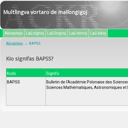
Multlingva vortaro de mallongigoj
Akceptejo
Laŭ signoj
Laŭ lingvoj
Laŭ temoj
Laŭ lokoj
Akceptejo
BAPSS
Kio signifas BAPSS?
Kodo
Signifo
BAPSS
Bulletin de l’Académie Polonaise des Science
Sciences Mathématiques, Astronomiques et