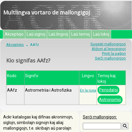
Multlingva vortaro de mallongigoj
Akceptejo
Laŭ signoj
Laŭ lingvoj
Laŭ temoj
Laŭ lokoj
Sugesti mallongigon
Akceptejo
AAfz
Aldoni al legosignoj
Printi la paĝon
Serĉi mallongigon
Kio signifas AAfz?
Kodo
Signifo
Lingvo
Temoj kaj
lokoj
Periodaĵoj
AAfz
Astrometriia i Astrofizika
En la rusa
Astronomio
Ackr katalogas kaj difinas akronimojn,
Serĉi mallongigon:
siglojn, simbolajn signojn kaj aliaj
mallongigojn, t.e. skribajn aŭ parolajn