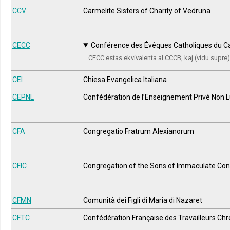
CCV
Carmelite Sisters of Charity of Vedruna
CECC
Conférence des Évêques Catholiques du 
CECC estas ekvivalenta al CCCB, kaj (vidu supre)
CEI
Chiesa Evangelica Italiana
CEPNL
Confédération de l’Enseignement Privé Non L
CFA
Congregatio Fratrum Alexianorum
CFIC
Congregation of the Sons of Immaculate Con
CFMN
Comunità dei Figli di Maria di Nazaret
CFTC
Confédération Française des Travailleurs Chré