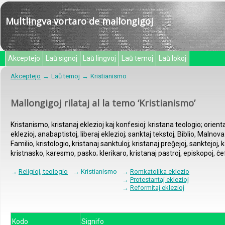
Multlingva vortaro de mallongigoj
Akceptejo
Laŭ signoj
Laŭ lingvoj
Laŭ temoj
Laŭ lokoj
Akceptejo
Laŭ temoj
Kristianismo
Mallongigoj rilataj al la temo ‘Kristianismo’
Kristanismo, kristanaj eklezioj kaj konfesioj: kristana teologio; orient
eklezioj, anabaptistoj, liberaj eklezioj; sanktaj tekstoj, Biblio, Ma
Familio, kristologio, kristanaj sanktuloj; kristanaj preĝejoj, sanktejoj,
kristnasko, karesmo, pasko; klerikaro, kristanaj pastroj, episkopoj, ĉe
→
Religioj, teologio
→ Kristianismo
→
Romkatolika eklezio
→
Protestantaj eklezioj
→
Reformitaj eklezioj
Kodo
Signifo