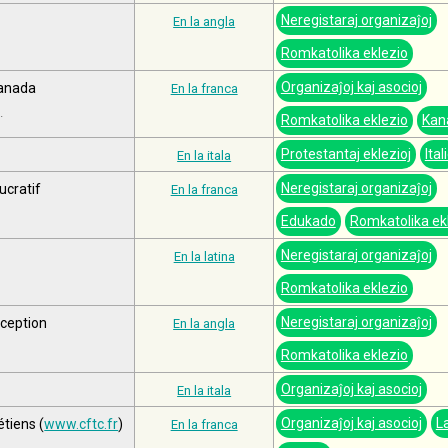
Neregistaraj organizaĵoj
En la angla
Romkatolika eklezio
Organizaĵoj kaj asocioj
Canada
En la franca
.
Romkatolika eklezio
Kan
Protestantaj eklezioj
Ital
En la itala
Neregistaraj organizaĵoj
ucratif
En la franca
Edukado
Romkatolika ek
Neregistaraj organizaĵoj
En la latina
Romkatolika eklezio
Neregistaraj organizaĵoj
ception
En la angla
Romkatolika eklezio
Organizaĵoj kaj asocioj
En la itala
Organizaĵoj kaj asocioj
L
tiens (
www.cftc.fr
)
En la franca