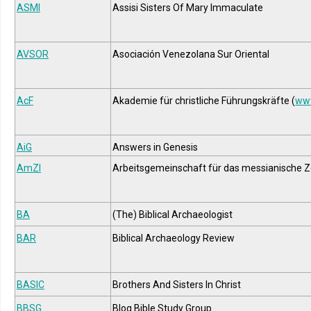
ASMI
Assisi Sisters Of Mary Immaculate
AVSOR
Asociación Venezolana Sur Oriental
AcF
Akademie für christliche Führungskräfte (
www
AiG
Answers in Genesis
AmZI
Arbeitsgemeinschaft für das messianische Ze
BA
(The) Biblical Archaeologist
BAR
Biblical Archaeology Review
BASIC
Brothers And Sisters In Christ
BBSG
Blog Bible Study Group