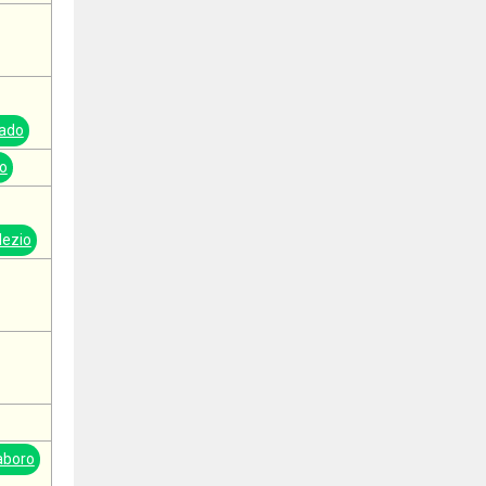
ado
io
lezio
aboro