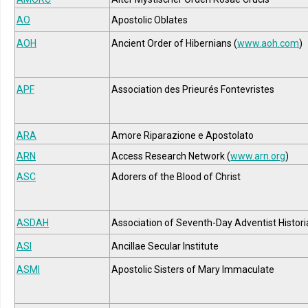
AO
Apostolic Oblates
AOH
Ancient Order of Hibernians (
www.aoh.com
)
APF
Association des Prieurés Fontevristes
ARA
Amore Riparazione e Apostolato
ARN
Access Research Network (
www.arn.org
)
ASC
Adorers of the Blood of Christ
ASDAH
Association of Seventh-Day Adventist Histor
ASI
Ancillae Secular Institute
ASMI
Apostolic Sisters of Mary Immaculate