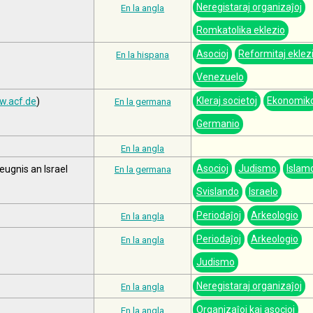
Neregistaraj organizaĵoj
En la angla
Romkatolika eklezio
Asocioj
Reformitaj eklezi
En la hispana
Venezuelo
Kleraj societoj
Ekonomik
.acf.de
)
En la germana
Germanio
En la angla
Asocioj
Judismo
Islam
ugnis an Israel
En la germana
Svislando
Israelo
Periodaĵoj
Arkeologio
En la angla
Periodaĵoj
Arkeologio
En la angla
Judismo
Neregistaraj organizaĵoj
En la angla
Organizaĵoj kaj asocioj
En la angla