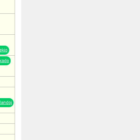
ekio
kado
 landoj