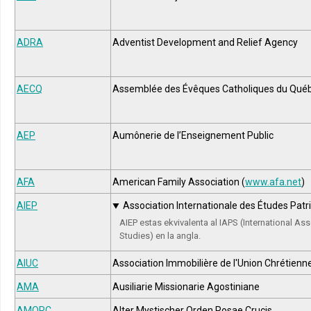
ADRA
Adventist Development and Relief Agency
AECQ
Assemblée des Évêques Catholiques du Qué
AEP
Aumônerie de l’Enseignement Public
AFA
American Family Association (
www.afa.net
)
AIEP
Association Internationale des Études Patr
AIEP estas ekvivalenta al IAPS (International Ass
Studies) en la angla.
AIUC
Association Immobilière de l'Union Chrétienn
AMA
Ausiliarie Missionarie Agostiniane
AMORC
Alter Mystischer Orden Rosae Crucis