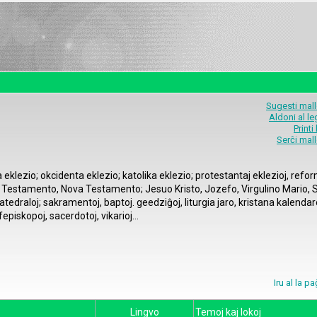
Sugesti mal
Aldoni al l
Printi
Serĉi mal
a eklezio; okcidenta eklezio; katolika eklezio; protestantaj eklezioj, refor
lnova Testamento, Nova Testamento; Jesuo Kristo, Jozefo, Virgulino Mario,
 katedraloj; sakramentoj, baptoj. geedziĝoj, liturgia jaro, kristana kalendar
fepiskopoj, sacerdotoj, vikarioj…
Iru al la p
Lingvo
Temoj kaj lokoj