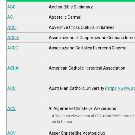
ABD
Anchor Bible Dictionary
AC
Apostolic Carmel
ACCI
Adventive Cross Cultural Initiatives
ACCRI
Associazione di Cooperazione Cristiana Inter
ACEC
Associazione Cattolica Esercenti Cinema
ACHA
American Catholic Historical Association
ACU
Australian Catholic University (
https://www.a
ACV
Algemeen Christelijk Vakverbond
ACV estas ekvivalenta al CSC (Confédération de
en la franca.
ACV
Asser Christelijke Voetbalclub