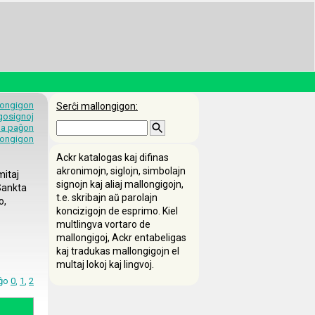
longigon
Serĉi mallongigon:
egosignoj
 la paĝon
longigon
Ackr katalogas kaj difinas
akronimojn, siglojn, simbolajn
mitaj
signojn kaj aliaj mallongigojn,
 Sankta
t.e. skribajn aŭ parolajn
o,
koncizigojn de esprimo. Kiel
multlingva vortaro de
mallongigoj, Ackr entabeligas
kaj tradukas mallongigojn el
multaj lokoj kaj lingvoj.
aĝo
0
,
1
,
2