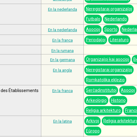
Neregistaraj organizaĵoj
En la nederlanda
Futbalo
Nederlando
Asocioj
Sporto
Nederl
En la nederlanda
Periodaĵoj
Literaturo
En la franca
En la rumana
Organizaĵoj kaj asocioj
B
En la germana
Neregistaraj organizaĵoj
En la angla
Romkatolika eklezio
Serĉadinstitutoj
Asocioj
s des Établissements
En la franca
Arkeologio
Historio
Religia arkitekturo
Franc
Arkivoj
Religia arkitektur
En la latina
Eŭropo