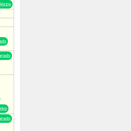
klezio
ado
anado
ekio
anado