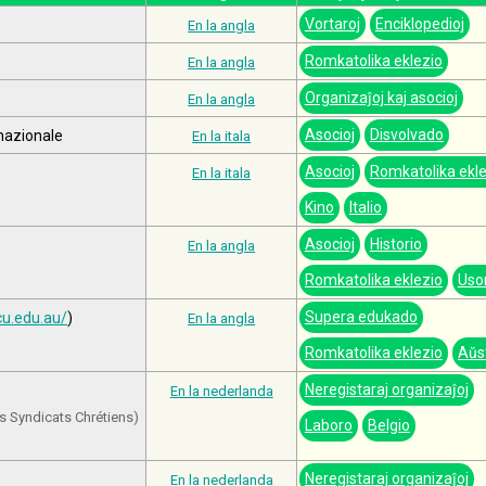
Vortaroj
Enciklopedioj
En la angla
Romkatolika eklezio
En la angla
Organizaĵoj kaj asocioj
En la angla
Asocioj
Disvolvado
nazionale
En la itala
Asocioj
Romkatolika ekle
En la itala
Kino
Italio
Asocioj
Historio
En la angla
Romkatolika eklezio
Uso
Supera edukado
cu.edu.au/
)
En la angla
Romkatolika eklezio
Aŭst
Neregistaraj organizaĵoj
En la nederlanda
s Syndicats Chrétiens)
Laboro
Belgio
Neregistaraj organizaĵoj
En la nederlanda