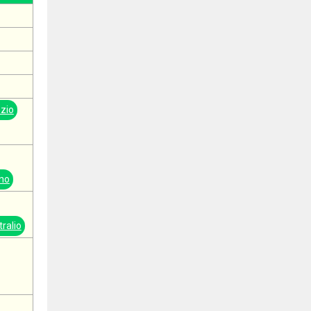
zio
no
ralio