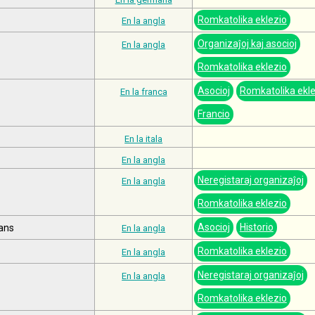
Romkatolika eklezio
En la angla
Organizaĵoj kaj asocioj
En la angla
Romkatolika eklezio
Asocioj
Romkatolika ekle
En la franca
Francio
En la itala
En la angla
Neregistaraj organizaĵoj
En la angla
Romkatolika eklezio
Asocioj
Historio
ians
En la angla
Romkatolika eklezio
En la angla
Neregistaraj organizaĵoj
En la angla
Romkatolika eklezio