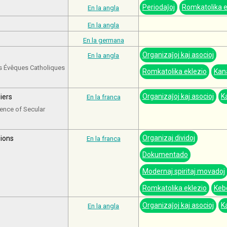
Periodaĵoj
Romkatolika e
En la angla
En la angla
En la germana
Organizaĵoj kaj asocioj
En la angla
s Évêques Catholiques
Romkatolika eklezio
Kan
Organizaĵoj kaj asocioj
K
iers
En la franca
rence of Secular
Organizaj dividoj
gions
En la franca
Dokumentado
Modernaj spiritaj movadoj
Romkatolika eklezio
Keb
Organizaĵoj kaj asocioj
K
En la angla