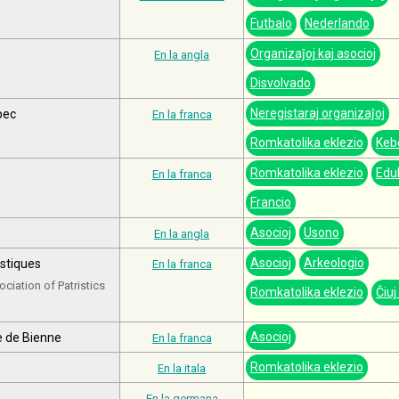
Futbalo
Nederlando
Organizaĵoj kaj asocioj
En la angla
Disvolvado
Neregistaraj organizaĵoj
bec
En la franca
Romkatolika eklezio
Keb
Romkatolika eklezio
Edu
En la franca
Francio
Asocioj
Usono
En la angla
Asocioj
Arkeologio
istiques
En la franca
ociation of Patristics
Romkatolika eklezio
Ĉiuj
Asocioj
e de Bienne
En la franca
Romkatolika eklezio
En la itala
En la germana