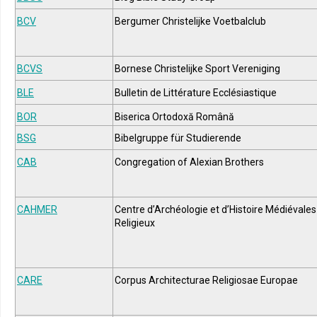
BCV
Bergumer Christelijke Voetbalclub
BCVS
Bornese Christelijke Sport Vereniging
BLE
Bulletin de Littérature Ecclésiastique
BOR
Biserica Ortodoxă Română
BSG
Bibelgruppe für Studierende
CAB
Congregation of Alexian Brothers
CAHMER
Centre d’Archéologie et d’Histoire Médiévale
Religieux
CARE
Corpus Architecturae Religiosae Europae