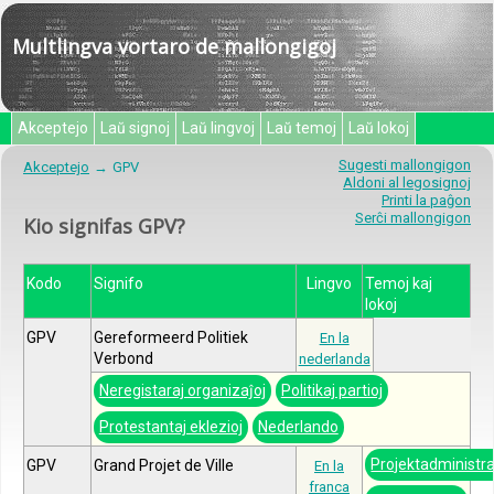
Multlingva vortaro de mallongigoj
Akceptejo
Laŭ signoj
Laŭ lingvoj
Laŭ temoj
Laŭ lokoj
Sugesti mallongigon
Akceptejo
GPV
Aldoni al legosignoj
Printi la paĝon
Serĉi mallongigon
Kio signifas GPV?
Kodo
Signifo
Lingvo
Temoj kaj
lokoj
GPV
Gereformeerd Politiek
En la
Verbond
nederlanda
Neregistaraj organizaĵoj
Politikaj partioj
Protestantaj eklezioj
Nederlando
Projektadministr
GPV
Grand Projet de Ville
En la
franca