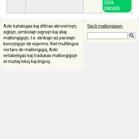
Urba
planado
Ackr katalogas kaj difinas akronimojn,
Serĉi mallongigon:
siglojn, simbolajn signojn kaj aliaj
mallongigojn, t.e. skribajn aŭ parolajn
koncizigojn de esprimo. Kiel multlingva
vortaro de mallongigoj, Ackr
entabeligas kaj tradukas mallongigojn
el multaj lokoj kaj lingvoj.