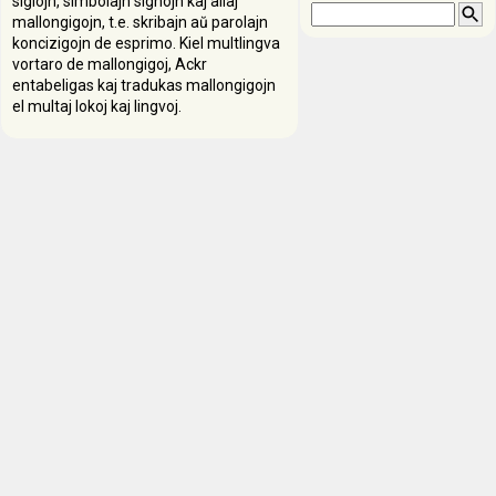
siglojn, simbolajn signojn kaj aliaj
mallongigojn, t.e. skribajn aŭ parolajn
koncizigojn de esprimo. Kiel multlingva
vortaro de mallongigoj, Ackr
entabeligas kaj tradukas mallongigojn
el multaj lokoj kaj lingvoj.