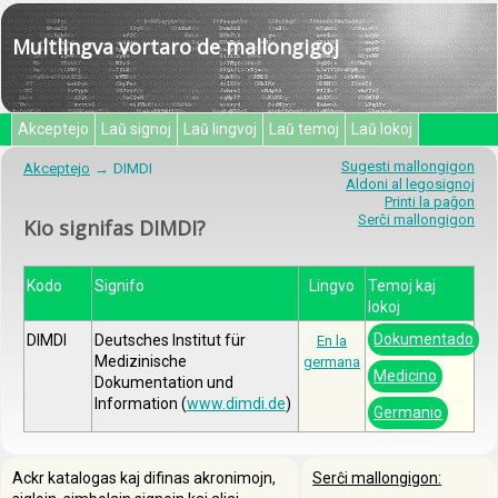
Multlingva vortaro de mallongigoj
Akceptejo
Laŭ signoj
Laŭ lingvoj
Laŭ temoj
Laŭ lokoj
Sugesti mallongigon
Akceptejo
DIMDI
Aldoni al legosignoj
Printi la paĝon
Serĉi mallongigon
Kio signifas DIMDI?
Kodo
Signifo
Lingvo
Temoj kaj
lokoj
Dokumentado
DIMDI
Deutsches Institut für
En la
Medizinische
germana
Medicino
Dokumentation und
Information (
www.dimdi.de
)
Germanio
Ackr katalogas kaj difinas akronimojn,
Serĉi mallongigon: