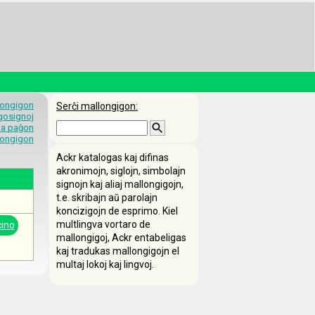
longigon
Serĉi mallongigon:
egosignoj
 la paĝon
longigon
Ackr katalogas kaj difinas
akronimojn, siglojn, simbolajn
signojn kaj aliaj mallongigojn,
t.e. skribajn aŭ parolajn
koncizigojn de esprimo. Kiel
multlingva vortaro de
ino
mallongigoj, Ackr entabeligas
kaj tradukas mallongigojn el
multaj lokoj kaj lingvoj.