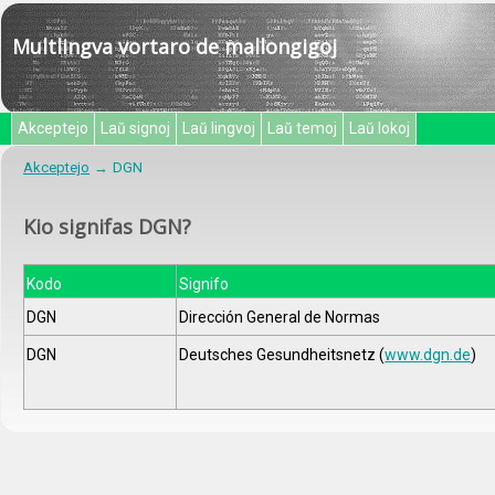
Multlingva vortaro de mallongigoj
Akceptejo
Laŭ signoj
Laŭ lingvoj
Laŭ temoj
Laŭ lokoj
Akceptejo
DGN
Kio signifas DGN?
Kodo
Signifo
DGN
Dirección General de Normas
DGN
Deutsches Gesundheitsnetz (
www.dgn.de
)