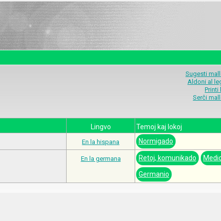
Sugesti mal
Aldoni al l
Printi
Serĉi mal
Lingvo
Temoj kaj lokoj
Normigado
En la hispana
Retoj, komunikado
Medic
En la germana
Germanio