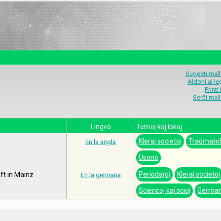
Sugesti mal
Aldoni al l
Printi
Serĉi mal
Lingvo
Temoj kaj lokoj
Kleraj societoj
Traŭmatol
En la angla
Usono
Periodaĵoj
Kleraj societoj
t in Mainz
En la germana
Sciencoj kaj scioj
German