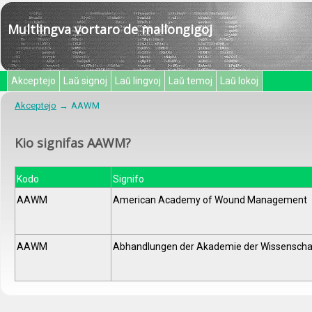
Multlingva vortaro de mallongigoj
Akceptejo
Laŭ signoj
Laŭ lingvoj
Laŭ temoj
Laŭ lokoj
Akceptejo
AAWM
Kio signifas AAWM?
Kodo
Signifo
AAWM
American Academy of Wound Management
AAWM
Abhandlungen der Akademie der Wissenschaf