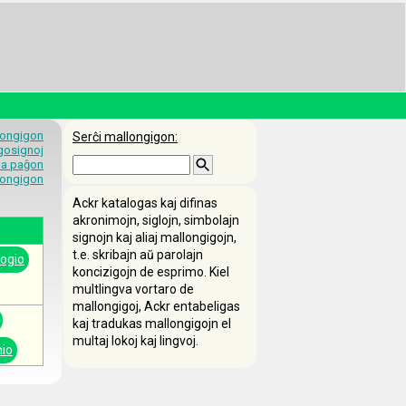
longigon
Serĉi mallongigon:
egosignoj
 la paĝon
longigon
Ackr katalogas kaj difinas
akronimojn, siglojn, simbolajn
signojn kaj aliaj mallongigojn,
t.e. skribajn aŭ parolajn
ogio
koncizigojn de esprimo. Kiel
multlingva vortaro de
mallongigoj, Ackr entabeligas
kaj tradukas mallongigojn el
multaj lokoj kaj lingvoj.
io