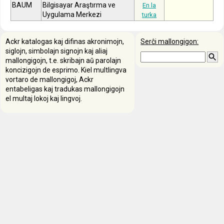
BAUM
Bilgisayar Araştırma ve
En la
Uygulama Merkezi
turka
Ackr katalogas kaj difinas akronimojn,
Serĉi mallongigon:
siglojn, simbolajn signojn kaj aliaj
mallongigojn, t.e. skribajn aŭ parolajn
koncizigojn de esprimo. Kiel multlingva
vortaro de mallongigoj, Ackr
entabeligas kaj tradukas mallongigojn
el multaj lokoj kaj lingvoj.