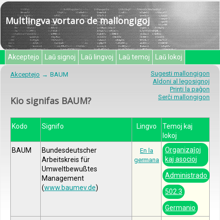
Multlingva vortaro de mallongigoj
Akceptejo
Laŭ signoj
Laŭ lingvoj
Laŭ temoj
Laŭ lokoj
Sugesti mallongigon
Akceptejo
BAUM
Aldoni al legosignoj
Printi la paĝon
Serĉi mallongigon
Kio signifas BAUM?
Kodo
Signifo
Lingvo
Temoj kaj
lokoj
Organizaĵoj
BAUM
Bundesdeutscher
En la
kaj asocioj
Arbeitskreis für
germana
Umweltbewußtes
Administrado
Management
(
www.baumev.de
)
502.3
Germanio