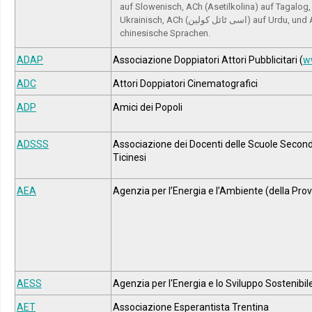
auf Slowenisch, ACh (Asetilkolina) auf Tagalog
Ukrainisch, ACh (اسی ٹائل کولین) auf Urdu, und ACh (乙酰胆碱) auf
chinesische Sprachen.
ADAP
Associazione Doppiatori Attori Pubblicitari (
w
ADC
Attori Doppiatori Cinematografici
ADP
Amici dei Popoli
ADSSS
Associazione dei Docenti delle Scuole Second
Ticinesi
AEA
Agenzia per l’Energia e l’Ambiente (della Prov
AESS
Agenzia per l'Energia e lo Sviluppo Sostenibi
AET
Associazione Esperantista Trentina