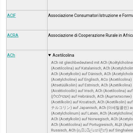
ACIF
Associazione Consumatori Istruzione e Form
ACRA
Associazione di Cooperazione Rurale in Afric
ACh
Acetilcolina
ACh ist gleichbedeutend mit ACh (Acétylcholine
(Acetilcolina) auf Katalanisch, ACh (Acetylcholi
ACh (Acetylkolin) auf Dänisch, ACh (Acetylchol
(Acetylcholine) auf Englisch, ACo (Acetilcolina
(Atsetüülkoliin) auf Estnisch, ACh (Azetilkolina
(Aicéitiolcoilín) auf Irisch, ACh (Acetilcolina) au
(אצטילכולין) auf Hebräisch, ACh (Ацетилхолин) auf Bulgarisch, ACh
(Acetilkolin) auf Kroatisch, ACh (Acetilkolin) 
チルコリン) auf Japanisch, ACh (아세틸콜린) auf 
(Acetylcholinum) auf Latein, ACh (Acetylcholine
ACh (Acetylkolin) auf Norwegisch, ACh (Acetylo
ACh (Acetilcolina) auf Portugiesisch, АЦХ (Ац
Russisch, ACh (ඇසිටයිල්කෝලීන්) auf Singhalesis