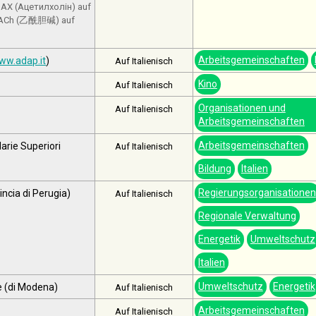
, АХ (Ацетилхолін) auf
Arbeitsgemeinschaften
ww.adap.it
)
Auf Italienisch
Kino
Auf Italienisch
Organisationen und
Auf Italienisch
Arbeitsgemeinschaften
Arbeitsgemeinschaften
arie Superiori
Auf Italienisch
Bildung
Italien
Regierungsorganisationen
incia di Perugia)
Auf Italienisch
Regionale Verwaltung
Energetik
Umweltschutz
Italien
Umweltschutz
Energetik
le (di Modena)
Auf Italienisch
Arbeitsgemeinschaften
Auf Italienisch