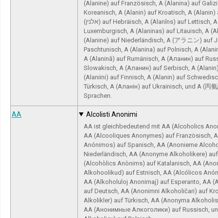
(Alanine) auf Französisch, A (Alanina) auf Gal
Koreanisch, A (Alanin) auf Kroatisch, A (Alanin)
(אלנין) auf Hebräisch, A (Alanīns) auf Lettisch, A (Alanin) auf
Luxemburgisch, A (Alaninas) auf Litauisch, A (A
(Alanine) auf Niederländisch, A (アラニン) auf Japanisch,
Paschtunisch, A (Alanina) auf Polnisch, A (Alani
A (Alanină) auf Rumänisch, A (Аланин) auf Russ
Slowakisch, A (Аланин) auf Serbisch, A (Alanin
(Alaniini) auf Finnisch, A (Alanin) auf Schwedisc
Türkisch, A (Аланін) auf Ukrainisch, und A (丙
Sprachen.
AA
Alcolisti Anonimi
AA ist gleichbedeutend mit AA (Alcoholics Ano
AA (Alcooliques Anonymes) auf Französisch, A
Anónimos) auf Spanisch, AA (Anonieme Alcohol
Niederländisch, AA (Anonyme Alkoholikere) au
(Alcohòlics Anònims) auf Katalanisch, AA (A
Alkohoolikud) auf Estnisch, AA (Alcólicos Anón
AA (Alkoholuloj Anonimaj) auf Esperanto, AA (
auf Deutsch, AA (Anonimni Alkoholičari) auf Kr
Alkolikler) auf Türkisch, AA (Anonyma Alkoholi
АА (Анонимные Алкоголики) auf Russisch, u