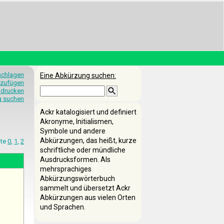
schlagen
Eine Abkürzung suchen:
nzufügen
 drucken
g suchen
Ackr katalogisiert und definiert
Akronyme, Initialismen,
Symbole und andere
Abkürzungen, das heißt, kurze
ite
0
,
1
,
2
schriftliche oder mündliche
Ausdrucksformen. Als
mehrsprachiges
Abkürzungswörterbuch
sammelt und übersetzt Ackr
Abkürzungen aus vielen Orten
und Sprachen.