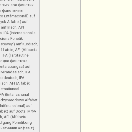
 (Халыҡ-ара фонетик
ны фанетычны
co Entèrnacionâl) auf
ysk Alfabet) auf
 auf Irisch, API
, IPA (Internasional a
aciona Fonetik
neteweyî) auf Kurdisch,
 Latein, AFI (Alfabeta
 TFA (Tarptautinė
ародна фонетска
Antarabangsa) auf
 Mirandesisch, IPA
erdeutsch, IFA
isch, AFI (Alfabèt
nernatiunaal
FA (Entanashunal
Międzynarodowy Alfabet
Intërnassional) auf
phabet) auf Scots, МФА
, AFI (Alfabetu
igdigang Ponetikong
онетичний алфавіт)