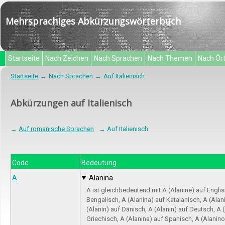
Mehrsprachiges Abkürzungswörterbuch
Startseite
Nach Zeichen
Nach Sprachen
Nach Themen
Nach Ör
Startseite
Nach Sprachen
Auf Italienisch
Abkürzungen auf Italienisch
→
Auf romanische Sprachen
→ Auf Italienisch
Code
Bedeutung
A
Alanina
A ist gleichbedeutend mit A (Alanine) auf Englisch
Bengalisch, A (Alanina) auf Katalanisch, A (Alan
(Alanin) auf Dänisch, A (Alanin) auf Deutsch, A 
Griechisch, A (Alanina) auf Spanisch, A (Alanin