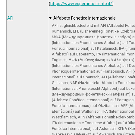
(
https://www.esperanto.trento.it/
)
AFI
Alfabeto Fonetico Internazionale
AFI ist gleichbedeutend mit AFI (Alfabetul Foneti
Rumänisch, LFE (Lizherenneg Fonetikel Etrebroa
МФА (Международната фонетична азбука) auf 
(Internationales Phonetisches Alphabet) auf Tos
Fonètic Internacional) auf Katalanisch, IFA (Inte
Alfabeto) auf Esperanto, IPA (International Phon
Englisch, ΔΦΑ (Διεθνές Φωνητικό Αλφάβητο) a
(Internationales Phonetisches Alphabet) auf De
Phonétique International) auf Französisch, AFI 
Internacional) auf Spanisch, AFI (Alfabeto Fonét
Galizisch, NAF (Nazioarteko Alfabeto Fonetikoa
(Internationaalt Phonetescht Alphabet) auf Lu
(Международный фонетический алфавит) auf
(Alfabeto Fonético Internacional) auf Portugiesi
Fonetic Internacionau) auf Okzitanisch, AFE (Al
Eternåcionå) auf Wallonisch, IFA (Internationoal
Westflämisch, AFN (Alfabeti Fonetik Ndërkombë
IFA (Internasionale Fonetiese Alfabet) auf Afrik
Fonéticu Internacional) auf Asturisch, ХГЬА 
гьаркьазул алфавит) auf Awarisch, IPA (Intern