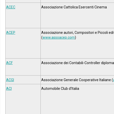
ACEC
Associazione Cattolica Esercenti Cinema
ACEP
Associazione autori, Compositori e Piccoli edi
(
www.assoacep.com
)
ACF
Associazione dei Contabili-Controller diplomat
ACGI
Associazione Generale Cooperative Italiane (
ACI
Automobile Club d'Italia