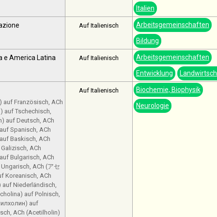
Italien
Arbeitsgemeinschaften
azione
Auf Italienisch
Bildung
Arbeitsgemeinschaften
a e America Latina
Auf Italienisch
Entwicklung
Landwirtsch
Biochemie, Biophysik
Auf Italienisch
) auf Französisch, ACh
Neurologie
n) auf Tschechisch,
in) auf Deutsch, ACh
) auf Spanisch, ACh
) auf Baskisch, ACh
f Galizisch, ACh
auf Ungarisch, ACh (アセ
Koreanisch, ACh
) auf Niederländisch,
cholina) auf Polnisch,
етилхолин) auf
ch, ACh (Acetilholin)