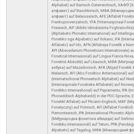
Alphabet) auf Bairisch-Österreichisch, ХАФӘ́
алфавит) auf Baschkirisch, МФА (Міжнарод
алфавіт) auf Belarussisch, AFE (Alfabèt Fonèti
Frankoprovenzalisch, YFA (Ynternasjonaal Fonet
Friesisch, AIF (Aibítir Idirnáisiúnta Foghraíochta)
(Alphabeto Phonetic International) auf Interlingua
Ponetiko nga Alpabeto) auf Ilokano, IFA (Intern
Alfabeto) auf Ido, AFN (Alfabeya Fonetîk a Nav
API (Abecedarium Phoneticum Internationale) auf
Fonetical Internasional) auf Lingua Franca Nova,
Fonetinė Abėcėlė) auf Litauisch, МФА (Меѓун
азбука) auf Mazedonisch, AFA (Abjad Fonetik 
Malaiisch, AFI (Abc Fonético Anternacional) auf
(Internatschonal Phoneetsch Alphabet) auf Nied
(Internasjonale Fonetiske Alfabetet) auf Norweg
Fonétiko Internashonal) auf Papiamentu, IPA (In
Phoneddisch Alphebedd) in der PDC Sprache, E
Fonetikl Alfabet) auf Pitcairn-Englisch, MAF (
Fonetyczny) auf Polnisch, AFI (Alfabet Fonétich 
Piemontesisch, IPA (Internaitional Phonetic Al
(Међународна фонетска абецеда) auf Serbisch
Fonétiku Internasionál) auf Tetum, PPA (Panda
Alpabeto) auf Tagalog, МФА (Міжнародний ф