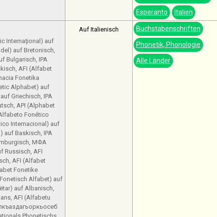
Esperanto
Italien
Buchstabenschriften
Auf Italienisch
c Internaţional) auf
Phonetik, Phonologie
del) auf Bretonisch,
Bulgarisch, IPA
Alle Länder
kisch, AFI (Alfabet
rnacia Fonetika
etic Alphabet) auf
uf Griechisch, IPA
utsch, API (Alphabet
(Alfabeto Fonético
ico Internacional) auf
) auf Baskisch, IPA
xemburgisch, МФА
 Russisch, AFI
sch, AFI (Alfabet
fabet Fonetike
 Fonetisch Alfabet) auf
tar) auf Albanisch,
aans, AFI (Alfabetu
(Халкъаздагьоркьосеб
ationals Phonetischs