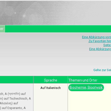
ter
Eine Abkürzung vor
Zu Favoriten hi
Seite
Eine Abkürzun
Gehe zur Se
Sprache
Themen und Örter
Biochemie, Biophysik
Auf Italienisch
, A (অ্যালানিন) auf
in) auf Tschechisch, A
(Αλανίνη) auf
o) auf Esperanto, A