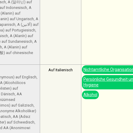
izisch, A (알라닌) auf
 auf Indonesisch, A
lanin) auf Ungarisch, A
 A (آلانين) auf
na) auf Portugiesisch,
isch, A (Alanín) auf
) auf Sundanesisch, A
h, A (Alanin) auf
氨酸) auf chinesische
Nichtamtliche Organisatio
Auf Italienisch
nymous) auf Englisch,
Persönliche Gesundheit u
A (Alcohólicos
Hygiene
isten) auf
f Dänisch, AA
Alkohol
nonüümsed
imos) auf Galizisch,
Anonyme Alkoholiker)
oatisch, AA (Adsız
ster) auf Schwedisch,
nd AA (Anonimowi