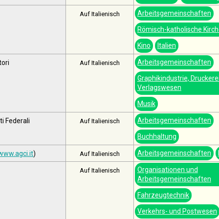
Arbeitsgemeinschaften
Auf Italienisch
Römisch-katholische Kirc
Kino
Italien
Arbeitsgemeinschaften
tori
Auf Italienisch
Graphikindustrie, Druckerei
Verlagswesen
Musik
Arbeitsgemeinschaften
i Federali
Auf Italienisch
Buchhaltung
Arbeitsgemeinschaften
www.agci.it
)
Auf Italienisch
Organisationen und
Auf Italienisch
Arbeitsgemeinschaften
Fahrzeugtechnik
Verkehrs- und Postwesen