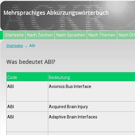
Mehrsprachiges Abkürzungswörterbuch
Startseite
Nach Zeichen
Nach Sprachen
Nach Themen
Nach Ör
Startseite
ABI
Was bedeutet ABI?
Code
Bedeutung
ABI
Avionics Bus Interface
ABI
Acquired Brain Injury
ABI
Adaptive Brain Interfaces