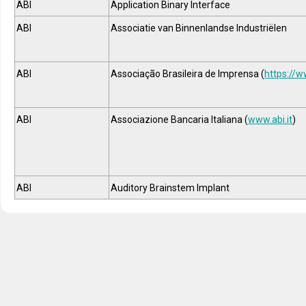
ABI
Application Binary Interface
ABI
Associatie van Binnenlandse Industriëlen
ABI
Associação Brasileira de Imprensa (
https://w
ABI
Associazione Bancaria Italiana (
www.abi.it
)
ABI
Auditory Brainstem Implant