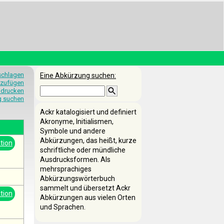
schlagen
Eine Abkürzung suchen:
nzufügen
 drucken
g suchen
Ackr katalogisiert und definiert
Akronyme, Initialismen,
Symbole und andere
Abkürzungen, das heißt, kurze
tion
schriftliche oder mündliche
Ausdrucksformen. Als
mehrsprachiges
Abkürzungswörterbuch
sammelt und übersetzt Ackr
tion
Abkürzungen aus vielen Orten
und Sprachen.