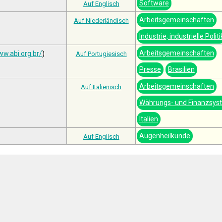
Software
Auf Englisch
Arbeitsgemeinschaften
Auf Niederländisch
Industrie, industrielle Politi
Arbeitsgemeinschaften
ww.abi.org.br/
)
Auf Portugiesisch
Presse
Brasilien
Arbeitsgemeinschaften
Auf Italienisch
Währungs- und Finanzsys
Italien
Augenheilkunde
Auf Englisch