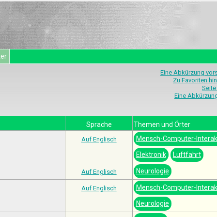
ter
Eine Abkürzung vor
Zu Favoriten hi
Seite
Eine Abkürzun
Sprache
Themen und Örter
Mensch-Computer-Interak
Auf Englisch
Elektronik
Luftfahrt
Neurologie
Auf Englisch
Mensch-Computer-Interak
Auf Englisch
Neurologie