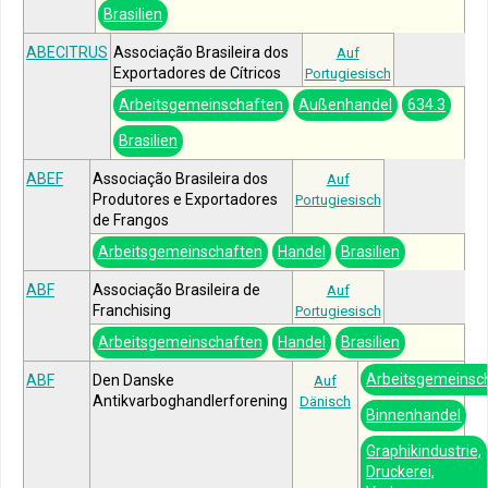
Brasilien
ABECITRUS
Associação Brasileira dos
Auf
Exportadores de Cítricos
Portugiesisch
Arbeitsgemeinschaften
Außenhandel
634.3
Brasilien
ABEF
Associação Brasileira dos
Auf
Produtores e Exportadores
Portugiesisch
de Frangos
Arbeitsgemeinschaften
Handel
Brasilien
ABF
Associação Brasileira de
Auf
Franchising
Portugiesisch
Arbeitsgemeinschaften
Handel
Brasilien
Arbeitsgemeinsc
ABF
Den Danske
Auf
Antikvarboghandlerforening
Dänisch
Binnenhandel
Graphikindustrie,
Druckerei,