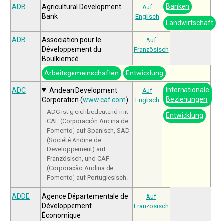
Banken
ADB
Agricultural Development
Auf
Bank
Englisch
Landwirtschaft
ADB
Association pour le
Auf
Développement du
Französisch
Boulkiemdé
Arbeitsgemeinschaften
Entwicklung
Internationale
ADC
Andean Development
Auf
Beziehungen
Corporation (
www.caf.com
)
Englisch
ADC ist gleichbedeutend mit
Entwicklung
CAF (Corporación Andina de
Fomento) auf Spanisch, SAD
(Société Andine de
Développement) auf
Französisch, und CAF
(Corporação Andina de
Fomento) auf Portugiesisch.
ADDE
Agence Départementale de
Auf
Développement
Französisch
Économique