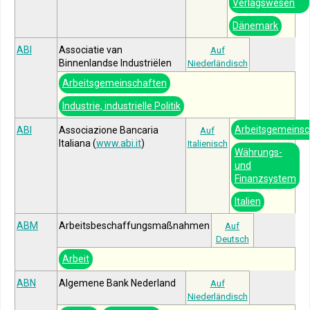
Verlagswesen
Dänemark
ABI
Associatie van
Auf
Binnenlandse Industriëlen
Niederländisch
Arbeitsgemeinschaften
Industrie, industrielle Politik
Arbeitsgemeinsc
ABI
Associazione Bancaria
Auf
Italiana (
www.abi.it
)
Italienisch
Währungs-
und
Finanzsystem
Italien
ABM
Arbeitsbeschaffungsmaßnahmen
Auf
Deutsch
Arbeit
ABN
Algemene Bank Nederland
Auf
Niederländisch