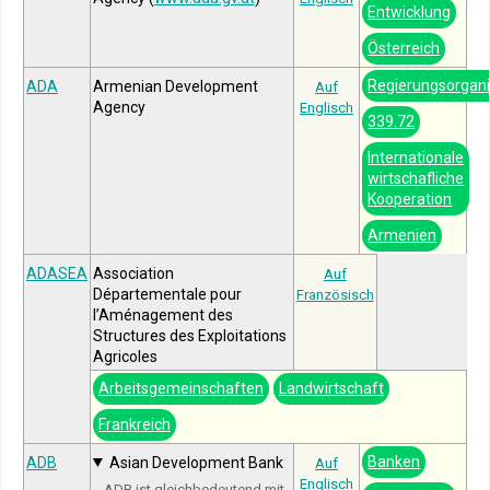
Entwicklung
Österreich
Regierungsorgani
ADA
Armenian Development
Auf
Agency
Englisch
339.72
Internationale
wirtschafliche
Kooperation
Armenien
ADASEA
Association
Auf
Départementale pour
Französisch
l’Aménagement des
Structures des Exploitations
Agricoles
Arbeitsgemeinschaften
Landwirtschaft
Frankreich
Banken
ADB
Asian Development Bank
Auf
Englisch
ADB ist gleichbedeutend mit