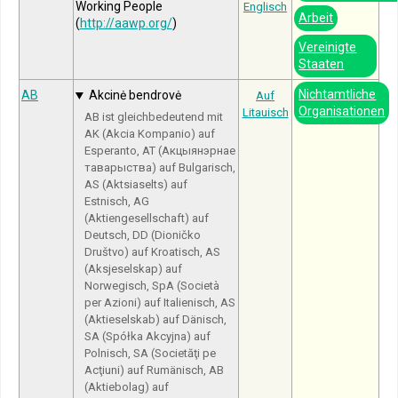
Working People
Englisch
Arbeit
(
http://aawp.org/
)
Vereinigte
Staaten
Nichtamtliche
AB
Akcinė bendrovė
Auf
Organisationen
Litauisch
AB ist gleichbedeutend mit
AK (Akcia Kompanio) auf
Esperanto, AT (Акцыянэрнае
таварыства) auf Bulgarisch,
AS (Aktsiaselts) auf
Estnisch, AG
(Aktiengesellschaft) auf
Deutsch, DD (Dioničko
Društvo) auf Kroatisch, AS
(Aksjeselskap) auf
Norwegisch, SpA (Società
per Azioni) auf Italienisch, AS
(Aktieselskab) auf Dänisch,
SA (Spółka Akcyjna) auf
Polnisch, SA (Societăţi pe
Acţiuni) auf Rumänisch, AB
(Aktiebolag) auf