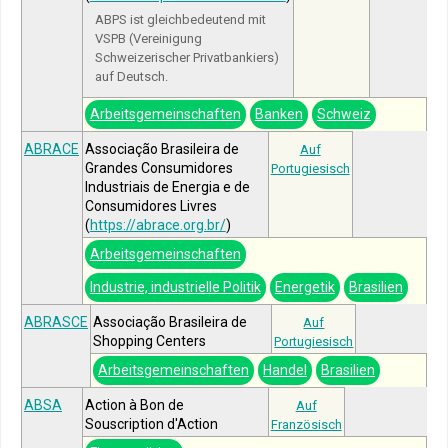
ABPS ist gleichbedeutend mit
VSPB (Vereinigung
Schweizerischer Privatbankiers)
auf Deutsch.
Arbeitsgemeinschaften
Banken
Schweiz
ABRACE
Associação Brasileira de
Auf
Grandes Consumidores
Portugiesisch
Industriais de Energia e de
Consumidores Livres
(
https://abrace.org.br/
)
Arbeitsgemeinschaften
Industrie, industrielle Politik
Energetik
Brasilien
ABRASCE
Associação Brasileira de
Auf
Shopping Centers
Portugiesisch
Arbeitsgemeinschaften
Handel
Brasilien
ABSA
Action à Bon de
Auf
Souscription d'Action
Französisch