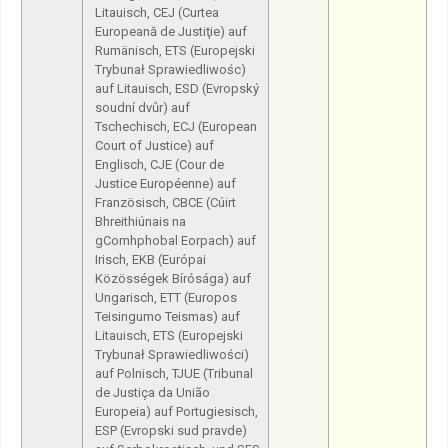
Litauisch, CEJ (Curtea
Europeană de Justiţie) auf
Rumänisch, ETS (Europejski
Trybunał Sprawiedliwośc)
auf Litauisch, ESD (Evropský
soudní dvůr) auf
Tschechisch, ECJ (European
Court of Justice) auf
Englisch, CJE (Cour de
Justice Européenne) auf
Französisch, CBCE (Cúirt
Bhreithiúnais na
gComhphobal Eorpach) auf
Irisch, EKB (Európai
Közösségek Bírósága) auf
Ungarisch, ETT (Europos
Teisingumo Teismas) auf
Litauisch, ETS (Europejski
Trybunał Sprawiedliwości)
auf Polnisch, TJUE (Tribunal
de Justiça da União
Europeia) auf Portugiesisch,
ESP (Evropski sud pravde)