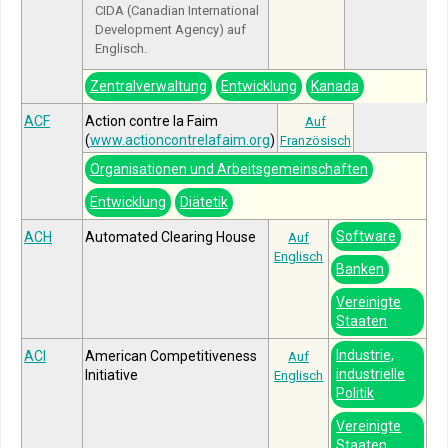
CIDA (Canadian International
Development Agency) auf
Englisch.
Zentralverwaltung
Entwicklung
Kanada
ACF
Action contre la Faim
Auf
(
www.actioncontrelafaim.org
)
Französisch
Organisationen und Arbeitsgemeinschaften
Entwicklung
Diätetik
Software
ACH
Automated Clearing House
Auf
Englisch
Banken
Vereinigte
Staaten
Industrie,
ACI
American Competitiveness
Auf
industrielle
Initiative
Englisch
Politik
Vereinigte
Staaten