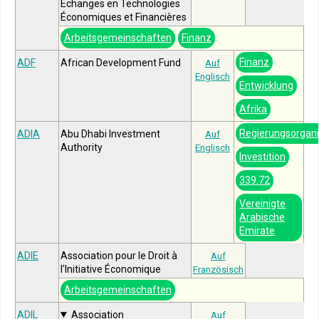
Échanges en Technologies
Économiques et Financières
Arbeitsgemeinschaften
Finanz
Finanz
ADF
African Development Fund
Auf
Englisch
Entwicklung
Afrika
Regierungsorgani
ADIA
Abu Dhabi Investment
Auf
Authority
Englisch
Investition
339.72
Vereinigte
Arabische
Emirate
ADIE
Association pour le Droit à
Auf
l'Initiative Économique
Französisch
Arbeitsgemeinschaften
ADIL
Association
Auf