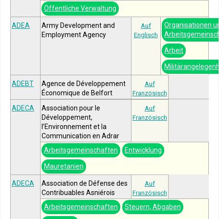
Öffentliche Verwaltung
Organisationen u
ADEA
Army Development and
Auf
Arbeitsgemeinsc
Employment Agency
Englisch
Arbeit
Militärangelegen
ADEBT
Agence de Développement
Auf
Économique de Belfort
Französisch
ADECA
Association pour le
Auf
Développement,
Französisch
l’Environnement et la
Communication en Adrar
Arbeitsgemeinschaften
Entwicklung
Mauretanien
ADECA
Association de Défense des
Auf
Contribuables Asniérois
Französisch
Arbeitsgemeinschaften
Steuern, Abgaben