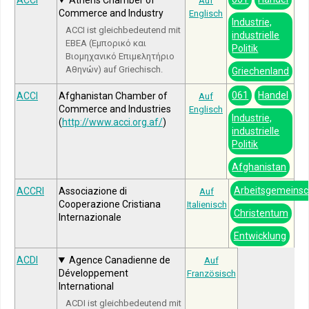
Auf
Commerce and Industry
Englisch
Industrie,
ACCI ist gleichbedeutend mit
industrielle
ΕΒΕΑ (Εμπορικό και
Politik
Βιομηχανικό Επιμελητήριο
Αθηνών) auf Griechisch.
Griechenland
061
Handel
ACCI
Afghanistan Chamber of
Auf
Commerce and Industries
Englisch
Industrie,
(
http://www.acci.org.af/
)
industrielle
Politik
Afghanistan
Arbeitsgemeinsc
ACCRI
Associazione di
Auf
Cooperazione Cristiana
Italienisch
Christentum
Internazionale
Entwicklung
ACDI
Agence Canadienne de
Auf
Développement
Französisch
International
ACDI ist gleichbedeutend mit