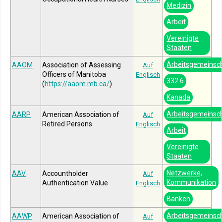
Medizin
Arbeit
Vereinigte
Staaten
Arbeitsgemeinsc
AAOM
Association of Assessing
Auf
Officers of Manitoba
Englisch
332.6
(
https://aaom.mb.ca/
)
Kanada
Arbeitsgemeinsc
AARP
American Association of
Auf
Retired Persons
Englisch
Arbeit
Vereinigte
Staaten
Netzwerke,
AAV
Accountholder
Auf
Kommunikation
Authentication Value
Englisch
Banken
Arbeitsgemeinsc
AAWP
American Association of
Auf