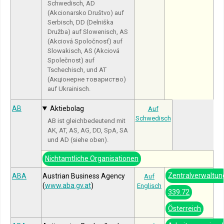
Schwedisch, AD
(Akcionarsko Društvo) auf
Serbisch, DD (Delniška
Družba) auf Slowenisch, AS
(Akciová Spoločnosť) auf
Slowakisch, AS (Akciová
Společnost) auf
Tschechisch, und AT
(Акціонерне товариство)
auf Ukrainisch.
AB
Aktiebolag
Auf
Schwedisch
AB ist gleichbedeutend mit
AK, AT, AS, AG, DD, SpA, SA
und AD (siehe oben).
Nichtamtliche Organisationen
Zentralverwaltun
ABA
Austrian Business Agency
Auf
(
www.aba.gv.at
)
Englisch
339.72
Österreich