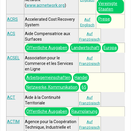
Vereinigte
(
www.acrnetwork.org
)
Staaten
Preise
ACRS
Accelerated Cost Recovery
Auf
System
Englisch
ACS
Aide Compensatrice aux
Auf
Surfaces
Französisch
Öffentliche Ausgaben
Landwirtschaft
Europa
ACSEL
Association pour le
Auf
Commerce et les Services
Französisch
en Ligne
Arbeitsgemeinschaften
Handel
Netzwerke, Kommunikation
65
ACT
Aide à la Continuité
Auf
Territoriale
Französisch
Öffentliche Ausgaben
Raumplanung
ACTIM
Agence pour la Coopération
Auf
Technique, Industrielle et
Französisch