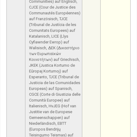
Communities) auf Englisch,
CJCE (Cour de Justice des
Communautés Européennes)
auf Französisch, TJCE
(Tribunal de Justícia de les
Comunitats Europees) auf
Katalanisch, LICE (Llys
Cyfiawnder Ewrop) auf
Walisisch, ΔΕΚ (Δικαστήριο
των Ευρωπαϊκών
Κοινοτήτων) auf Griechisch,
JKEK (Justica Kortumo de
Eŭropaj Kortumoj) auf
Esperanto, TJCE (Tribunal de
Justicia de las Comunidades
Europeas) auf Spanisch,
CGCE (Corte di Giustizia delle
Comunità Europee) auf
Italienisch, HvJEG (Hof van
Justitie van de Europese
Gemeenschappen) auf
Niederländisch, EBTT
(Europos Bendrijų
Teisingumo Teismas) auf