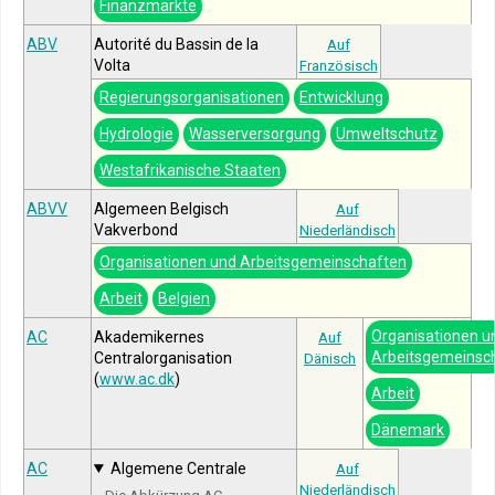
Finanzmärkte
ABV
Autorité du Bassin de la
Auf
Volta
Französisch
Regierungsorganisationen
Entwicklung
Hydrologie
Wasserversorgung
Umweltschutz
Westafrikanische Staaten
ABVV
Algemeen Belgisch
Auf
Vakverbond
Niederländisch
Organisationen und Arbeitsgemeinschaften
Arbeit
Belgien
Organisationen u
AC
Akademikernes
Auf
Arbeitsgemeinsc
Centralorganisation
Dänisch
(
www.ac.dk
)
Arbeit
Dänemark
AC
Algemene Centrale
Auf
Niederländisch