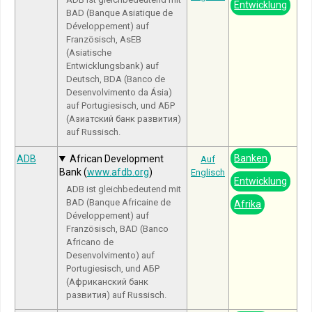
Entwicklung
BAD (Banque Asiatique de
Développement) auf
Französisch, AsEB
(Asiatische
Entwicklungsbank) auf
Deutsch, BDA (Banco de
Desenvolvimento da Ásia)
auf Portugiesisch, und АБР
(Азиатский банк развития)
auf Russisch.
Banken
ADB
African Development
Auf
Bank (
www.afdb.org
)
Englisch
Entwicklung
ADB ist gleichbedeutend mit
BAD (Banque Africaine de
Afrika
Développement) auf
Französisch, BAD (Banco
Africano de
Desenvolvimento) auf
Portugiesisch, und АБР
(Африканский банк
развития) auf Russisch.