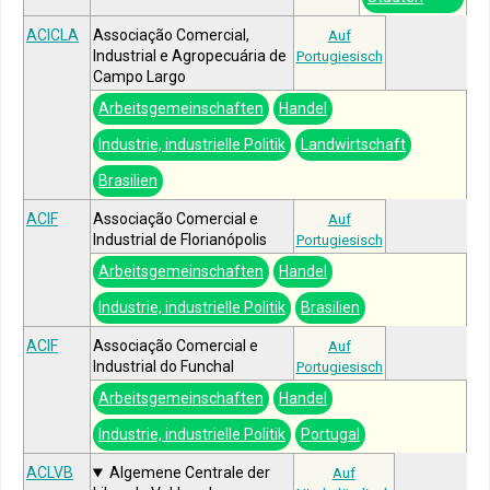
ACICLA
Associação Comercial,
Auf
Industrial e Agropecuária de
Portugiesisch
Campo Largo
Arbeitsgemeinschaften
Handel
Industrie, industrielle Politik
Landwirtschaft
Brasilien
ACIF
Associação Comercial e
Auf
Industrial de Florianópolis
Portugiesisch
Arbeitsgemeinschaften
Handel
Industrie, industrielle Politik
Brasilien
ACIF
Associação Comercial e
Auf
Industrial do Funchal
Portugiesisch
Arbeitsgemeinschaften
Handel
Industrie, industrielle Politik
Portugal
ACLVB
Algemene Centrale der
Auf