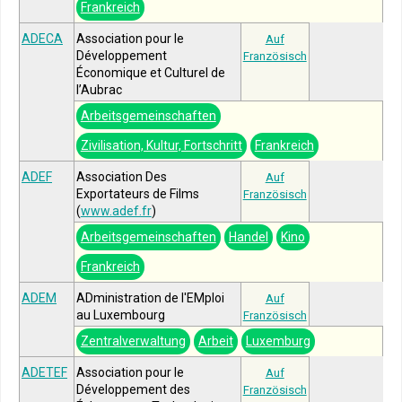
Frankreich
ADECA
Association pour le
Auf
Développement
Französisch
Économique et Culturel de
l’Aubrac
Arbeitsgemeinschaften
Zivilisation, Kultur, Fortschritt
Frankreich
ADEF
Association Des
Auf
Exportateurs de Films
Französisch
(
www.adef.fr
)
Arbeitsgemeinschaften
Handel
Kino
Frankreich
ADEM
ADministration de l'EMploi
Auf
au Luxembourg
Französisch
Zentralverwaltung
Arbeit
Luxemburg
ADETEF
Association pour le
Auf
Développement des
Französisch