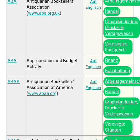
Arbeitsgemeinsc
ABA
Antiquarian Booksellers’
Auf
Association
Englisch
Handel
(
www.aba.org.uk
)
Graphikindustrie,
Druckerei,
Verlagswesen
Vereinigtes
Königreich
Finanz
ABA
Appropriation and Budget
Auf
Activity
Englisch
Buchhaltung
Arbeitsgemeinsc
ABAA
Antiquarian Booksellers’
Auf
Association of America
Englisch
Handel
(
www.abaa.org
)
Graphikindustrie,
Druckerei,
Verlagswesen
Vereinigte
Staaten