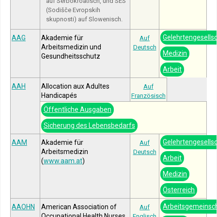
auf Serbokroatisch, und SES
(Sodišče Evropskih
skupnosti) auf Slowenisch.
Gelehrtengesells
AAG
Akademie für
Auf
Arbeitsmedizin und
Deutsch
Medizin
Gesundheitsschutz
Arbeit
AAH
Allocation aux Adultes
Auf
Handicapés
Französisch
Öffentliche Ausgaben
Sicherung des Lebensbedarfs
Gelehrtengesells
AAM
Akademie für
Auf
Arbeitsmedizin
Deutsch
Arbeit
(
www.aam.at
)
Medizin
Österreich
Arbeitsgemeinsc
AAOHN
American Association of
Auf
Occupational Health Nurses
Englisch