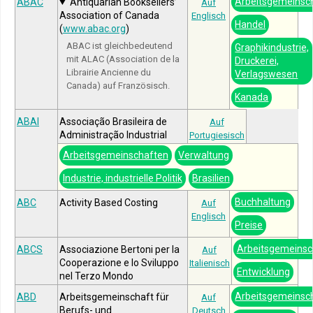
Arbeitsgemeinsc
ABAC
Antiquarian Booksellers’
Auf
Association of Canada
Englisch
Handel
(
www.abac.org
)
ABAC ist gleichbedeutend
Graphikindustrie,
mit ALAC (Association de la
Druckerei,
Librairie Ancienne du
Verlagswesen
Canada) auf Französisch.
Kanada
ABAI
Associação Brasileira de
Auf
Administração Industrial
Portugiesisch
Arbeitsgemeinschaften
Verwaltung
Industrie, industrielle Politik
Brasilien
Buchhaltung
ABC
Activity Based Costing
Auf
Englisch
Preise
Arbeitsgemeinsc
ABCS
Associazione Bertoni per la
Auf
Cooperazione e lo Sviluppo
Italienisch
Entwicklung
nel Terzo Mondo
Arbeitsgemeinsc
ABD
Arbeitsgemeinschaft für
Auf
Berufs- und
Deutsch