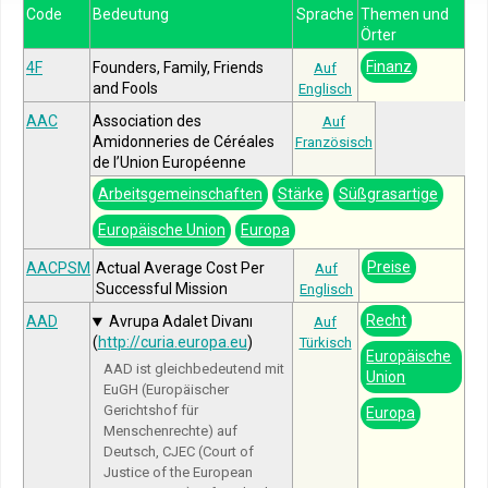
Code
Bedeutung
Sprache
Themen und
Örter
Finanz
4F
Founders, Family, Friends
Auf
and Fools
Englisch
AAC
Association des
Auf
Amidonneries de Céréales
Französisch
de l’Union Européenne
Arbeitsgemeinschaften
Stärke
Süßgrasartige
Europäische Union
Europa
Preise
AACPSM
Actual Average Cost Per
Auf
Successful Mission
Englisch
Recht
AAD
Avrupa Adalet Divanı
Auf
(
http://curia.europa.eu
)
Türkisch
Europäische
AAD ist gleichbedeutend mit
Union
EuGH (Europäischer
Gerichtshof für
Europa
Menschenrechte) auf
Deutsch, CJEC (Court of
Justice of the European