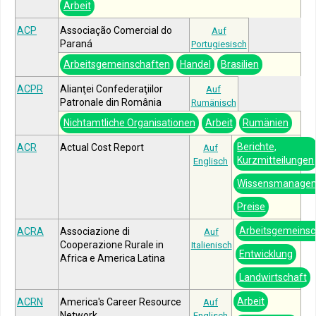
Arbeit
ACP
Associação Comercial do
Auf
Paraná
Portugiesisch
Arbeitsgemeinschaften
Handel
Brasilien
ACPR
Alianţei Confederaţiilor
Auf
Patronale din România
Rumänisch
Nichtamtliche Organisationen
Arbeit
Rumänien
Berichte,
ACR
Actual Cost Report
Auf
Kurzmitteilungen
Englisch
Wissensmanage
Preise
Arbeitsgemeinsc
ACRA
Associazione di
Auf
Cooperazione Rurale in
Italienisch
Entwicklung
Africa e America Latina
Landwirtschaft
Arbeit
ACRN
America's Career Resource
Auf
Network
Englisch