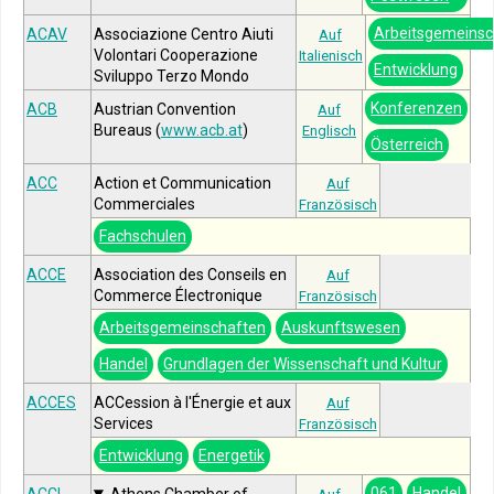
Arbeitsgemeinsc
ACAV
Associazione Centro Aiuti
Auf
Volontari Cooperazione
Italienisch
Entwicklung
Sviluppo Terzo Mondo
Konferenzen
ACB
Austrian Convention
Auf
Bureaus (
www.acb.at
)
Englisch
Österreich
ACC
Action et Communication
Auf
Commerciales
Französisch
Fachschulen
ACCE
Association des Conseils en
Auf
Commerce Électronique
Französisch
Arbeitsgemeinschaften
Auskunftswesen
Handel
Grundlagen der Wissenschaft und Kultur
ACCES
ACCession à l'Énergie et aux
Auf
Services
Französisch
Entwicklung
Energetik
061
Handel
ACCI
Athens Chamber of