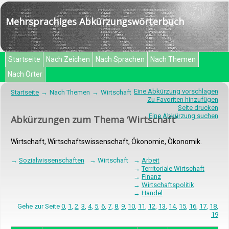
Mehrsprachiges Abkürzungswörterbuch
Startseite
Nach Zeichen
Nach Sprachen
Nach Themen
Nach Örter
Eine Abkürzung vorschlagen
Startseite
Nach Themen
Wirtschaft
Zu Favoriten hinzufügen
Seite drucken
Eine Abkürzung suchen
Abkürzungen zum Thema ‘Wirtschaft’
Wirtschaft, Wirtschaftswissenschaft, Ökonomie, Ökonomik.
→
Sozialwissenschaften
→ Wirtschaft
→
Arbeit
→
Territoriale Wirtschaft
→
Finanz
→
Wirtschaftspolitik
→
Handel
Gehe zur Seite
0
,
1
,
2
,
3
,
4
,
5
,
6
,
7
,
8
,
9
,
10
,
11
,
12
,
13
,
14
,
15
,
16
,
17
,
18
,
19