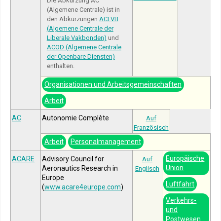
Die Abkürzung AC
(Algemene Centrale) ist in
den Abkürzungen
ACLVB
(Algemene Centrale der
Liberale Vakbonden)
und
ACOD (Algemene Centrale
der Openbare Diensten)
enthalten.
Organisationen und Arbeitsgemeinschaften
Arbeit
AC
Autonomie Complète
Auf
Französisch
Arbeit
Personalmanagement
Europäische
ACARE
Advisory Council for
Auf
Union
Aeronautics Research in
Englisch
Europe
Luftfahrt
(
www.acare4europe.com
)
Verkehrs-
und
Postwesen