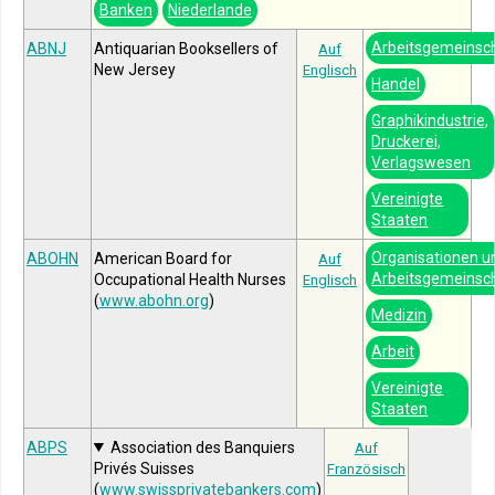
Banken
Niederlande
Arbeitsgemeinsc
ABNJ
Antiquarian Booksellers of
Auf
New Jersey
Englisch
Handel
Graphikindustrie,
Druckerei,
Verlagswesen
Vereinigte
Staaten
Organisationen u
ABOHN
American Board for
Auf
Arbeitsgemeinsc
Occupational Health Nurses
Englisch
(
www.abohn.org
)
Medizin
Arbeit
Vereinigte
Staaten
ABPS
Association des Banquiers
Auf
Privés Suisses
Französisch
(
www.swissprivatebankers.com
)