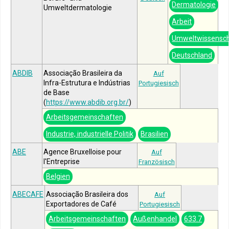
Dermatologie
Umweltdermatologie
Arbeit
Umweltwissensc
Deutschland
ABDIB
Associação Brasileira da
Auf
Infra-Estrutura e Indústrias
Portugiesisch
de Base
(
https://www.abdib.org.br/
)
Arbeitsgemeinschaften
Industrie, industrielle Politik
Brasilien
ABE
Agence Bruxelloise pour
Auf
l'Entreprise
Französisch
Belgien
ABECAFE
Associação Brasileira dos
Auf
Exportadores de Café
Portugiesisch
Arbeitsgemeinschaften
Außenhandel
633.7