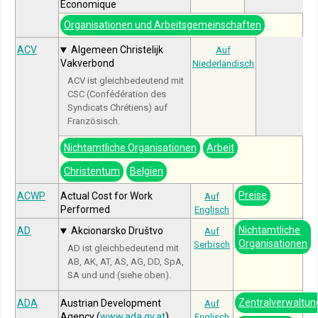
Économique
Organisationen und Arbeitsgemeinschaften
ACV
Algemeen Christelijk
Auf
Vakverbond
Niederländisch
ACV ist gleichbedeutend mit
CSC (Confédération des
Syndicats Chrétiens) auf
Französisch.
Nichtamtliche Organisationen
Arbeit
Christentum
Belgien
Preise
ACWP
Actual Cost for Work
Auf
Performed
Englisch
Nichtamtliche
AD
Akcionarsko Društvo
Auf
Organisationen
Serbisch
AD ist gleichbedeutend mit
AB, AK, AT, AS, AG, DD, SpA,
SA und und (siehe oben).
Zentralverwaltun
ADA
Austrian Development
Auf
Agency (
www.ada.gv.at
)
Englisch