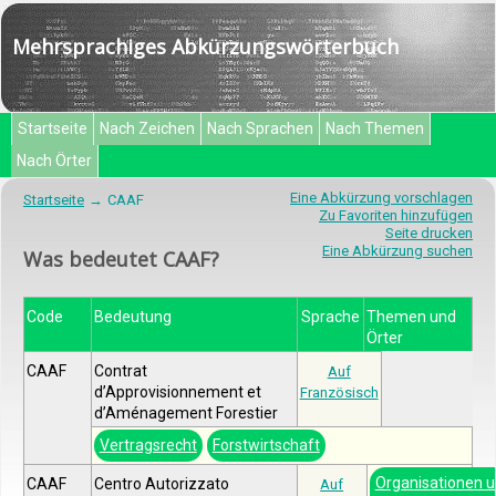
Mehrsprachiges Abkürzungswörterbuch
Startseite
Nach Zeichen
Nach Sprachen
Nach Themen
Nach Örter
Eine Abkürzung vorschlagen
Startseite
CAAF
Zu Favoriten hinzufügen
Seite drucken
Eine Abkürzung suchen
Was bedeutet CAAF?
Code
Bedeutung
Sprache
Themen und
Örter
CAAF
Contrat
Auf
d’Approvisionnement et
Französisch
d’Aménagement Forestier
Vertragsrecht
Forstwirtschaft
Organisationen 
CAAF
Centro Autorizzato
Auf