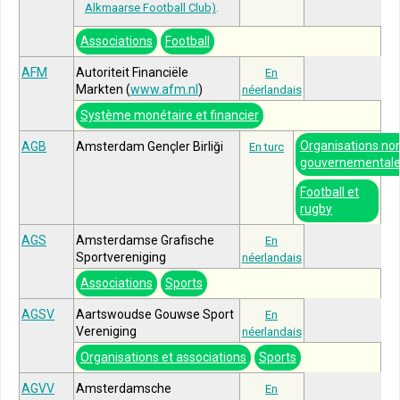
Alkmaarse Football Club)
.
Associations
Football
AFM
Autoriteit Financiële
En
Markten (
www.afm.nl
)
néerlandais
Système monétaire et financier
Organisations no
AGB
Amsterdam Gençler Birliği
En turc
gouvernemental
Football et
rugby
AGS
Amsterdamse Grafische
En
Sportvereniging
néerlandais
Associations
Sports
AGSV
Aartswoudse Gouwse Sport
En
Vereniging
néerlandais
Organisations et associations
Sports
AGVV
Amsterdamsche
En