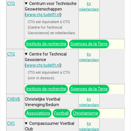
CTG
Centrum voor Technische
En
Geowetenschappen
néerlandais
(
www.ctg.tudelft.nl
)
CTG est équivalent à CTG
(Centre for Technical
Geoscience) en néerlandais.
Instituts de recherche
Sciences de la Terre
CTG
Centre for Technical
En
Geoscience
néerlandais
(
www.ctg.tudelft.nl
)
CTG est équivalent à CTG
(voir ci-dessus).
Instituts de recherche
Sciences de la Terre
CVBVB
Christelijke Voetbal
En
Vereniging Bedum
néerlandais
Associations
Football
Christianisme
CVC
Compascuumer Voetbal
En
Club
néerlandais