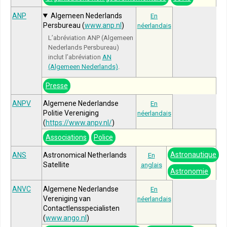
ANP
Algemeen Nederlands
En
Persbureau (
www.anp.nl
)
néerlandais
L’abréviation ANP (Algemeen
Nederlands Persbureau)
inclut l’abréviation
AN
(Algemeen Nederlands)
.
Presse
ANPV
Algemene Nederlandse
En
Politie Vereniging
néerlandais
(
https://www.anpv.nl/
)
Associations
Police
Astronautique
ANS
Astronomical Netherlands
En
Satellite
anglais
Astronomie
ANVC
Algemene Nederlandse
En
Vereniging van
néerlandais
Contactlensspecialisten
(
www.ango.nl
)