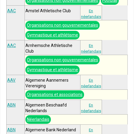
Organisations non gouvernementales
Football
AAC
Amstel Athletische Club
En
néerlandais
Organisations non gouvernementales
Gymnastique et athlétisme
AAC
Arnhemsche Athletische
En
Club
néerlandais
Organisations non gouvernementales
Gymnastique et athlétisme
AAV
Algemene Aannemers
En
Vereniging
néerlandais
Organisations et associations
ABN
Algemeen Beschaafd
En
Nederlands
néerlandais
Néerlandais
ABN
Algemene Bank Nederland
En