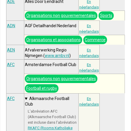
ADE
Alles Door Eendracht
En
néerlandais
Organisations non gouvernementales
Sports
ADN
AGF Detailhandel Nederland
En
néerlandais
Organisations et associations
Commerce
AEN
Afvalverwerking Regio
En
Nijmegen (
www.arnbv.nl
)
néerlandais
AFC
Amsterdamse Football Club
En
néerlandais
Organisations non gouvernementales
Football et rugby
AFC
Alkmaarsche Football
En
Club
néerlandais
L’abréviation AFC
(Alkmaarsche Football Club)
est incluse dans l’abréviation
RKAFC (Rooms Katholieke