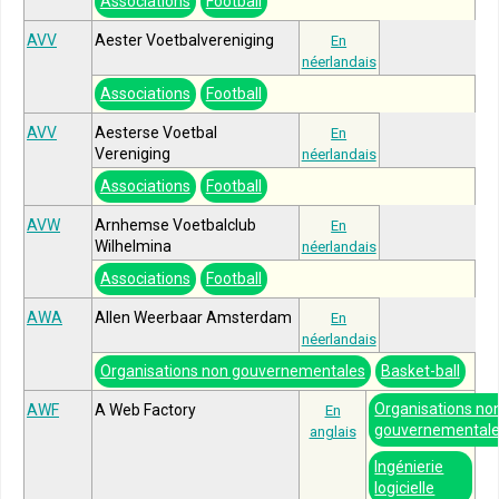
Associations
Football
AVV
Aester Voetbalvereniging
En
néerlandais
Associations
Football
AVV
Aesterse Voetbal
En
Vereniging
néerlandais
Associations
Football
AVW
Arnhemse Voetbalclub
En
Wilhelmina
néerlandais
Associations
Football
AWA
Allen Weerbaar Amsterdam
En
néerlandais
Organisations non gouvernementales
Basket-ball
Organisations no
AWF
A Web Factory
En
gouvernemental
anglais
Ingénierie
logicielle