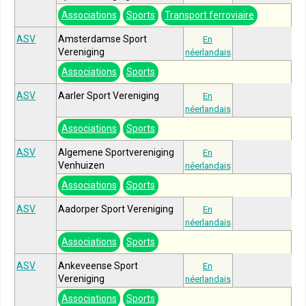
Associations
Sports
Transport ferroviaire
ASV
Amsterdamse Sport
En
Vereniging
néerlandais
Associations
Sports
ASV
Aarler Sport Vereniging
En
néerlandais
Associations
Sports
ASV
Algemene Sportvereniging
En
Venhuizen
néerlandais
Associations
Sports
ASV
Aadorper Sport Vereniging
En
néerlandais
Associations
Sports
ASV
Ankeveense Sport
En
Vereniging
néerlandais
Associations
Sports