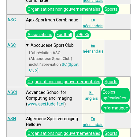
Combinatie
néerlandais
Organisations non gouvernementales
Sports
ASC
Ajax Sportman Combinatie
En
néerlandais
Associations
Football
796.35
ASC
Abcoudese Sport Club
En
néerlandais
L’abréviation ASC
(Abcoudese Sport Club)
inclut l’abréviation
SC (Sport
Club)
.
Organisations non gouvernementales
Sports
Écoles
ASCI
Advanced School for
En
spécialisées
Computing and Imaging
anglais
(
www.asci.tudelft.nl
)
Informatique
ASH
Algemene Sportvereniging
En
Hellouw
néerlandais
Organisations non gouvernementales
Sports