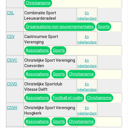
Christianisme
CSL
Combinatie Sport
En
Leeuwarderadeel
néerlandais
Organisations non gouvernementales
Sports
CSV
Castricumse Sport
En
Vereniging
néerlandais
Associations
Sports
CSVC
Christelijke Sport Vereniging
En
Coevorden
néerlandais
Associations
Sports
Christianisme
CSVD
Christelijke Sportclub
En
Vitesse Delft
néerlandais
Associations
Football et rugby
Christianisme
CSVH
Christelijke Sport Vereniging
En
Hoogkerk
néerlandais
Associations
Sports
Christianisme