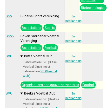
Biotechnologies
BSV
Budelse Sport Vereniging
En
néerlandais
Associations
Sports
BSVV
Boven Smildener Voetbal
En
Vereniging
néerlandais
Associations
Football
BVC
Biltse Voetbal Club
En
néerlandais
L’abréviation BVC (Biltse
Voetbal Club) inclut
l’abréviation
VC (Voetbal
Club)
.
Organisations non gouvernementales
Football
BVC
Beekse Voetbal Club
En
néerlandais
L’abréviation BVC (Beekse
Voetbal Club) inclut