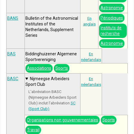
Astronomie
Périodiques
BANS
Bulletin of the Astronomical
En
Institutes of the
anglais
Instituts de
Netherlands, Supplement
recherche
Series
Astronomie
BAS
Biddinghuizener Algemene
En
Sportvereniging
néerlandais
Associations
Sports
BASC
Nijmeegse Arbeiders
En
Sport Club
néerlandais
L’abréviation BASC
(Nijmeegse Arbeiders Sport
Club) inclut l’abréviation
SC
(Sport Club)
.
Organisations non gouvernementales
Sports
Travail