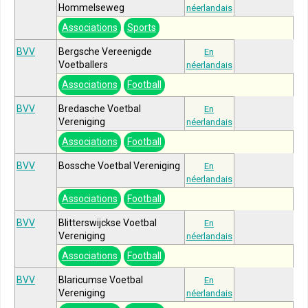
Hommelseweg
néerlandais
Associations
Sports
BVV
Bergsche Vereenigde
En
Voetballers
néerlandais
Associations
Football
BVV
Bredasche Voetbal
En
Vereniging
néerlandais
Associations
Football
BVV
Bossche Voetbal Vereniging
En
néerlandais
Associations
Football
BVV
Blitterswijckse Voetbal
En
Vereniging
néerlandais
Associations
Football
BVV
Blaricumse Voetbal
En
Vereniging
néerlandais