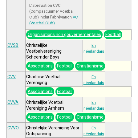
L’abréviation CVC
(Compascuumer Voetbal
Club) inclut l’abréviation
VC
(Voetbal Club)
.
Organisations non gouvernementales
Football
CVSB
Christelijke
En
Voetbalvereniging
néerlandais
Scheemder Boys
Associations
Football
Christianisme
CVV
Charloise Voetbal
En
Vereniging
néerlandais
Associations
Football
CVVA
Christelijke Voetbal
En
Vereniging Arnhem
néerlandais
Associations
Football
Christianisme
CVVO
Christelijke Vereniging Voor
En
Ontspanning
néerlandais