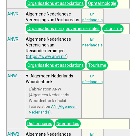
Organisations et associations
Ophtalmologie
ANVR
Algemene Nederlandse
En
Vereniging van Reisbureaus
néerlandais
Organisations non gouvernementales
Tourisme
ANVR
Algemene Nederlandse
En
Vereniging van
néerlandais
Reisondernemingen
(
https://www.anvr.nl/
)
Organisations et associations
Tourisme
ANW
Algemeen Nederlands
En
Woordenboek
néerlandais
L’abréviation ANW
(Algemeen Nederlands
Woordenboek) inclut
l’abréviation
AN (Algemeen
Nederlands)
.
Dictionnaires
Néerlandais
ANWB
Algemene Nederlandse
En