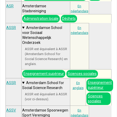
ASR
Amsterdamse
En
Stadsreiniging
néerlandais
Administration locale
Déchets
ASSR
Amsterdamse School
En
voor Sociaal
néerlandais
Wetenschappelijk
Onderzoek
ASSR est équivalent à ASSR
(Amsterdam School for
Social Science Research) en
anglais.
Enseignement supérieur
Sciences sociales
Enseignement
ASSR
Amsterdam School for
En
supérieur
Social Science Research
anglais
ASSR est équivalent à ASSR
Sciences
(voir ci-dessus).
sociales
ASSV
Amsterdamse Spoorwegen
En
Sport Vereniging
néerlandais