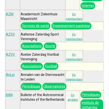
Internet
AZM
Academisch Ziekenhuis
En
Maastricht
néerlandais
Services de santé
Enseignement supérieur
AZSV
Aaltense Zaterdag Sport
En
Vereniging
néerlandais
Associations
Sports
AZVV
Axelse Zaterdag Voetbal
En
Vereniging
néerlandais
Associations
Football
AnLei
Annalen van de Sterrewacht
En
te Leiden
néerlandais
Périodiques
Observatoires
Périodiques
BAN
Bulletin of the Astronomical
En
Institutes of the Netherlands
anglais
Instituts de
recherche