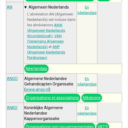
AN
Algemeen Nederlands
En
néerlandais
L’abréviation AN (Algemeen
Nederlands) est incluse dans
les abréviations
ANW
(Algemeen Nederlands
Woordenboek)
,
VAN
(Vereniging Algemeen
Nederlands)
et
ANP
(Algemeen Nederlands
Persbureau)
.
Néerlandais
ANGO
Algemene Nederlandse
En
Gehandicapten Organisatie
néerlandais
(
www.ango.nl
)
Organisations et associations
Médecine
ANKO
Koninklijke Algemene
En
Nederlandse
néerlandais
Kappersorganisatie
Organisations non gouvernementales
687.5