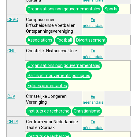
néerlandais
Organisations non gouvernementales
Sports
CEVO
Compascumer
En
Erfscheidense Voetbal en
néerlandais
Ontspanningsvereniging
Associations
Football
Divertissement
CHU
Christelijk-Historische Unie
En
néerlandais
Organisations non gouvernementales
Partis et mouvements politiques
Églises protestantes
CJV
Christelijke Jongeren
En
Vereniging
néerlandais
Instituts de recherche
Christianisme
CNTS
Centrum voor Nederlandse
En
Taal en Spraak
néerlandais
Instituts de recherche