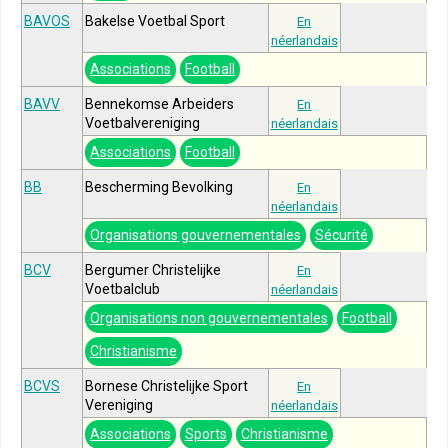
BAVOS
Bakelse Voetbal Sport
En
néerlandais
Associations
Football
BAVV
Bennekomse Arbeiders
En
Voetbalvereniging
néerlandais
Associations
Football
BB
Bescherming Bevolking
En
néerlandais
Organisations gouvernementales
Sécurité
BCV
Bergumer Christelijke
En
Voetbalclub
néerlandais
Organisations non gouvernementales
Football
Christianisme
BCVS
Bornese Christelijke Sport
En
Vereniging
néerlandais
Associations
Sports
Christianisme