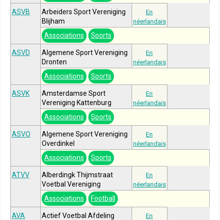
ASVB
Arbeiders Sport Vereniging
En
Blijham
néerlandais
Associations
Sports
ASVD
Algemene Sport Vereniging
En
Dronten
néerlandais
Associations
Sports
ASVK
Amsterdamse Sport
En
Vereniging Kattenburg
néerlandais
Associations
Sports
ASVO
Algemene Sport Vereniging
En
Overdinkel
néerlandais
Associations
Sports
ATVV
Alberdingk Thijmstraat
En
Voetbal Vereniging
néerlandais
Associations
Football
AVA
Actief Voetbal Afdeling
En