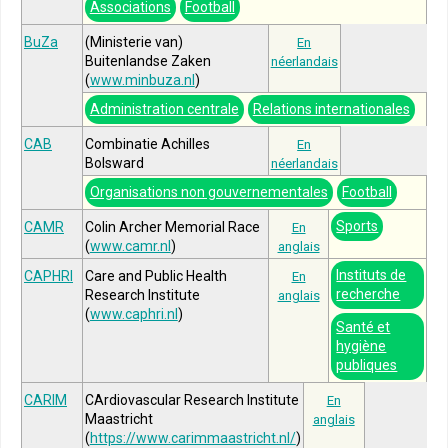
Associations
Football
BuZa
(Ministerie van)
En
Buitenlandse Zaken
néerlandais
(
www.minbuza.nl
)
Administration centrale
Relations internationales
CAB
Combinatie Achilles
En
Bolsward
néerlandais
Organisations non gouvernementales
Football
Sports
CAMR
Colin Archer Memorial Race
En
(
www.camr.nl
)
anglais
Instituts de
CAPHRI
Care and Public Health
En
recherche
Research Institute
anglais
(
www.caphri.nl
)
Santé et
hygiène
publiques
CARIM
CArdiovascular Research Institute
En
Maastricht
anglais
(
https://www.carimmaastricht.nl/
)