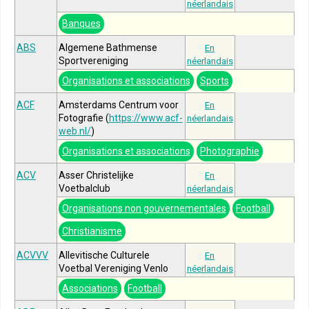
néerlandais
Banques
ABS
Algemene Bathmense
En
Sportvereniging
néerlandais
Organisations et associations
Sports
ACF
Amsterdams Centrum voor
En
Fotografie (
https://www.acf-
néerlandais
web.nl/
)
Organisations et associations
Photographie
ACV
Asser Christelijke
En
Voetbalclub
néerlandais
Organisations non gouvernementales
Football
Christianisme
ACVVV
Allevitische Culturele
En
Voetbal Vereniging Venlo
néerlandais
Associations
Football