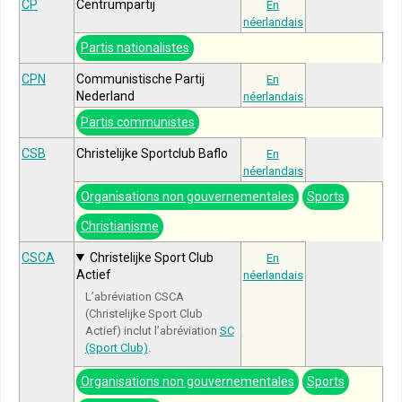
CP
Centrumpartij
En
néerlandais
Partis nationalistes
CPN
Communistische Partij
En
Nederland
néerlandais
Partis communistes
CSB
Christelijke Sportclub Baflo
En
néerlandais
Organisations non gouvernementales
Sports
Christianisme
CSCA
Christelijke Sport Club
En
Actief
néerlandais
L’abréviation CSCA
(Christelijke Sport Club
Actief) inclut l’abréviation
SC
(Sport Club)
.
Organisations non gouvernementales
Sports