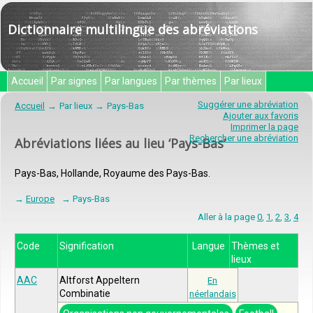
Dictionnaire multilingue des abréviations
Accueil
Par signes
Par langues
Par thèmes
Par lieux
Suggérer une abréviation
Accueil
Par lieux
Pays-Bas
Ajouter aux favoris
Imprimer la page
Rechercher une abréviation
Abréviations liées au lieu ‘Pays-Bas’
Pays-Bas, Hollande, Royaume des Pays-Bas.
→
Europe
→ Pays-Bas
Aller à la page
0
,
1
,
2
,
3
,
4
Code
Signification
Langue
Thèmes et
lieux
AAC
Altforst Appeltern
En
Combinatie
néerlandais