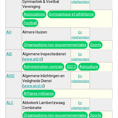
Gymnastiek & Voetbal
néerlandais
Vereniging
Associations
Gymnastique et athlétisme
Football
AH
Almere Huizen
En
néerlandais
Organisations non gouvernementales
Sports
AID
Algemene Inspectiedienst
En
(
www.aid.nl
)
néerlandais
Administration centrale
502.3
Agriculture
AIVD
Algemene Inlichtingen en
En
Veiligheids Dienst
néerlandais
(
www.aivd.nl
)
Affaires militaires
ALC
Abbekerk Lambertzwaag
En
Combinatie
néerlandais
Organisations non gouvernementales
Sports