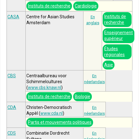
Instituts de recherche
Cardiologie
Instituts de
CASA
Centre for Asian Studies
En
recherche
Amsterdam
anglais
Enseignement
supérieur
Études
régionales
Asie
CBS
Centraalbureau voor
En
Schimmelcultures
néerlandais
(
www.cbs.knaw.nl
)
Instituts de recherche
Biologie
CDA
Christen-Democratisch
En
Appèl (
www.cda.nl
)
néerlandais
Partis et mouvements politiques
CDS
Combinatie Dordrecht
En
Sultana