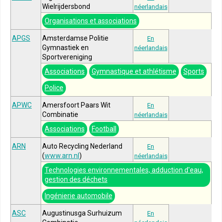
Wielrijdersbond
néerlandais
Organisations et associations
APGS
Amsterdamse Politie
En
Gymnastiek en
néerlandais
Sportvereniging
Associations
Gymnastique et athlétisme
Sports
Police
APWC
Amersfoort Paars Wit
En
Combinatie
néerlandais
Associations
Football
ARN
Auto Recycling Nederland
En
(
www.arn.nl
)
néerlandais
Technologies environnementales, adduction d'eau,
gestion des déchets
Ingénierie automobile
ASC
Augustinusga Surhuizum
En