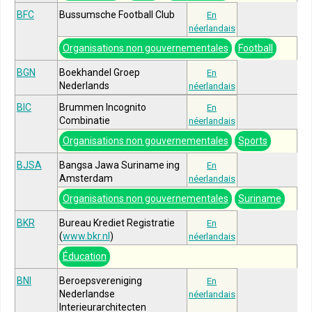
BFC
Bussumsche Football Club
En
néerlandais
Organisations non gouvernementales
Football
BGN
Boekhandel Groep
En
Nederlands
néerlandais
BIC
Brummen Incognito
En
Combinatie
néerlandais
Organisations non gouvernementales
Sports
BJSA
Bangsa Jawa Suriname ing
En
Amsterdam
néerlandais
Organisations non gouvernementales
Suriname
BKR
Bureau Krediet Registratie
En
(
www.bkr.nl
)
néerlandais
Éducation
BNI
Beroepsvereniging
En
Nederlandse
néerlandais
Interieurarchitecten