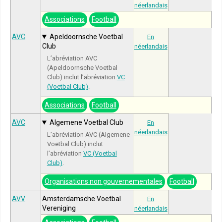
néerlandais
Associations
Football
AVC
Apeldoornsche Voetbal
En
Club
néerlandais
L’abréviation AVC
(Apeldoornsche Voetbal
Club) inclut l’abréviation
VC
(Voetbal Club)
.
Associations
Football
AVC
Algemene Voetbal Club
En
néerlandais
L’abréviation AVC (Algemene
Voetbal Club) inclut
l’abréviation
VC (Voetbal
Club)
.
Organisations non gouvernementales
Football
AVV
Amsterdamsche Voetbal
En
Vereniging
néerlandais