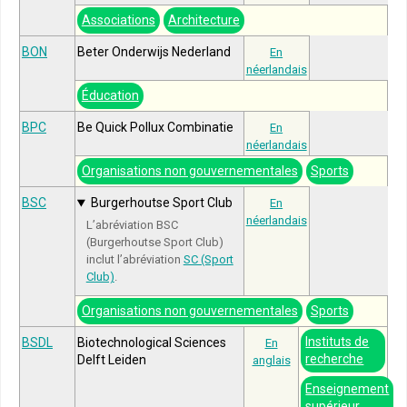
Associations
Architecture
BON
Beter Onderwijs Nederland
En
néerlandais
Éducation
BPC
Be Quick Pollux Combinatie
En
néerlandais
Organisations non gouvernementales
Sports
BSC
Burgerhoutse Sport Club
En
néerlandais
L’abréviation BSC
(Burgerhoutse Sport Club)
inclut l’abréviation
SC (Sport
Club)
.
Organisations non gouvernementales
Sports
Instituts de
BSDL
Biotechnological Sciences
En
recherche
Delft Leiden
anglais
Enseignement
supérieur