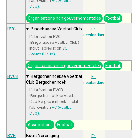
l’abréviation
VC (Voetbal
Club)
.
Organisations non gouvernementales
Football
BVC
Bingelraadse Voetbal Club
En
néerlandais
L’abréviation BVC
(Bingelraadse Voetbal Club)
inclut l’abréviation
VC
(Voetbal Club)
.
Organisations non gouvernementales
Football
BVCB
Bergschenhoekse Voetbal
En
Club Bergschenhoek
néerlandais
L’abréviation BVCB
(Bergschenhoekse Voetbal
Club Bergschenhoek) inclut
l’abréviation
VC (Voetbal
Club)
.
Associations
Football
BVH
Buurt Vereniging
En