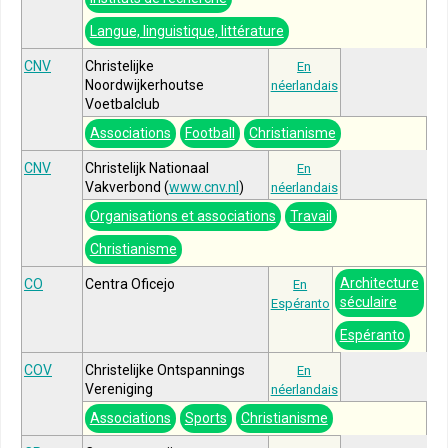
Langue, linguistique, littérature
CNV
Christelijke
En
Noordwijkerhoutse
néerlandais
Voetbalclub
Associations
Football
Christianisme
CNV
Christelijk Nationaal
En
Vakverbond (
www.cnv.nl
)
néerlandais
Organisations et associations
Travail
Christianisme
Architecture
CO
Centra Oficejo
En
séculaire
Espéranto
Espéranto
COV
Christelijke Ontspannings
En
Vereniging
néerlandais
Associations
Sports
Christianisme