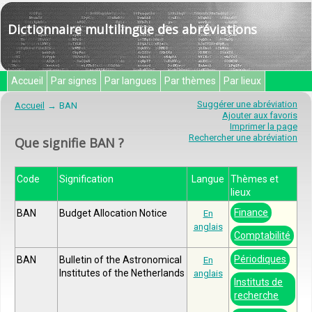
Dictionnaire multilingue des abréviations
Accueil
Par signes
Par langues
Par thèmes
Par lieux
Suggérer une abréviation
Accueil
BAN
Ajouter aux favoris
Imprimer la page
Rechercher une abréviation
Que signifie BAN ?
Code
Signification
Langue
Thèmes et
lieux
Finance
BAN
Budget Allocation Notice
En
anglais
Comptabilité
Périodiques
BAN
Bulletin of the Astronomical
En
Institutes of the Netherlands
anglais
Instituts de
recherche