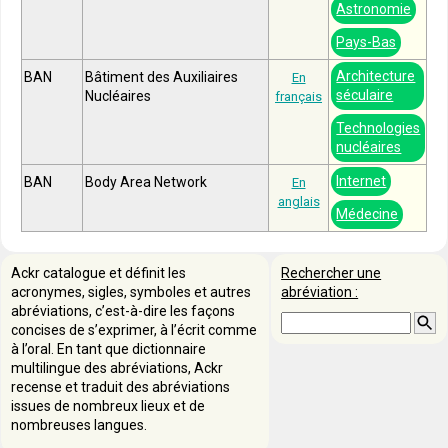
Astronomie
Pays-Bas
Architecture
BAN
Bâtiment des Auxiliaires
En
séculaire
Nucléaires
français
Technologies
nucléaires
Internet
BAN
Body Area Network
En
anglais
Médecine
Ackr catalogue et définit les
Rechercher une
acronymes, sigles, symboles et autres
abréviation :
abréviations, c’est-à-dire les façons
concises de s’exprimer, à l’écrit comme
à l’oral. En tant que dictionnaire
multilingue des abréviations, Ackr
recense et traduit des abréviations
issues de nombreux lieux et de
nombreuses langues.