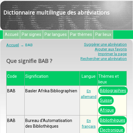
Dictionnaire multilingue des abréviations
Accueil
Par signes
Par langues
Par thèmes
Par lieux
Suggérer une abréviation
Accueil
BAB
Ajouter aux favoris
Imprimer la page
Rechercher une abréviation
Que signifie BAB ?
Code
Signification
Langue
Thèmes et
lieux
Bibliographies
BAB
Basler Afrika Bibliographien
En
allemand
Suisse
Afrique
Bibliothèques
BAB
Bureau d'Automatisation
En
des Bibliothèques
français
Électronique