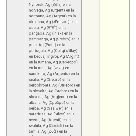
Nynorsk, Ag (Sølv) en la
norvega, Ag (Ergent) en la
normana, Ag (Argent) en la
okcitana, Ag (Æвзист) en la
oseta, Ag (ਚਾਂਦੀ) en la
panĝaba, Ag (Pilak) en la
pampanga, Ag (Srebro) en la
pola, Ag (Prata) en la
portugala, Ag (Qullqi q'illay)
en keĉuaj lingvoj, Ag (Argint)
en la rumana, Ag (Серебро)
en la rusa, Ag (रूप्यम्) en
sanskrito, Ag (Argentu) en la
sicilia, Ag (Srebro) en la
serbokroata, Ag (Striebro) en
la slovaka, Ag (Srebro) en la
slovena, Ag (Argjendi) en la
albana, Ag (Сребро) en la
serba, Ag (Säälwer) en la
saterfrisa, Ag (Silver) en la
sveda, Ag (Agenti) en la
svahila, Ag (வெள்ளி) en la
tamila, Ag (వెండి) en la