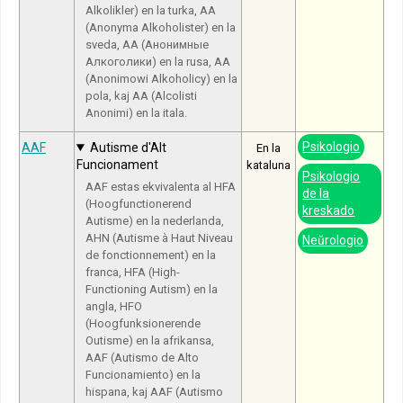
Alkolikler) en la turka, AA
(Anonyma Alkoholister) en la
sveda, АА (Анонимные
Алкоголики) en la rusa, AA
(Anonimowi Alkoholicy) en la
pola, kaj AA (Alcolisti
Anonimi) en la itala.
Psikologio
AAF
Autisme d'Alt
En la
Funcionament
kataluna
Psikologio
AAF estas ekvivalenta al HFA
de la
(Hoogfunctionerend
kreskado
Autisme) en la nederlanda,
AHN (Autisme à Haut Niveau
Neŭrologio
de fonctionnement) en la
franca, HFA (High-
Functioning Autism) en la
angla, HFO
(Hoogfunksionerende
Outisme) en la afrikansa,
AAF (Autismo de Alto
Funcionamiento) en la
hispana, kaj AAF (Autismo