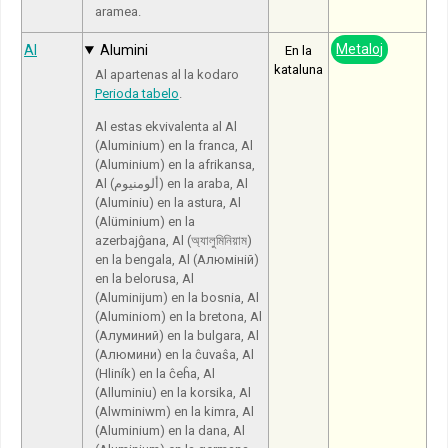
aramea.
Metaloj
Al
Alumini
En la
kataluna
Al apartenas al la kodaro
Perioda tabelo
.
Al estas ekvivalenta al Al
(Aluminium) en la franca, Al
(Aluminium) en la afrikansa,
Al (ألومنيوم) en la araba, Al
(Aluminiu) en la astura, Al
(Alüminium) en la
azerbajĝana, Al (অ্যালুমিনিয়াম)
en la bengala, Al (Алюміній)
en la belorusa, Al
(Aluminijum) en la bosnia, Al
(Aluminiom) en la bretona, Al
(Алуминий) en la bulgara, Al
(Алюмини) en la ĉuvaŝa, Al
(Hliník) en la ĉeĥa, Al
(Alluminiu) en la korsika, Al
(Alwminiwm) en la kimra, Al
(Aluminium) en la dana, Al