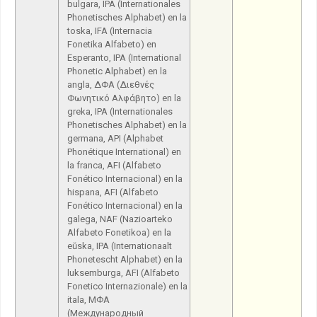
bulgara, IPA (Internationales
Phonetisches Alphabet) en la
toska, IFA (Internacia
Fonetika Alfabeto) en
Esperanto, IPA (International
Phonetic Alphabet) en la
angla, ΔΦΑ (Διεθνές
Φωνητικό Αλφάβητο) en la
greka, IPA (Internationales
Phonetisches Alphabet) en la
germana, API (Alphabet
Phonétique International) en
la franca, AFI (Alfabeto
Fonético Internacional) en la
hispana, AFI (Alfabeto
Fonético Internacional) en la
galega, NAF (Nazioarteko
Alfabeto Fonetikoa) en la
eŭska, IPA (Internationaalt
Phonetescht Alphabet) en la
luksemburga, AFI (Alfabeto
Fonetico Internazionale) en la
itala, МФА
(Международный