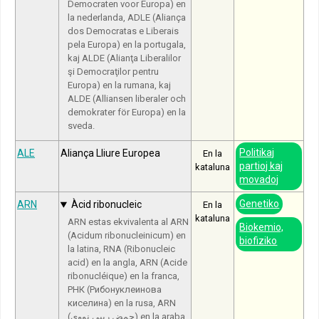
Democraten voor Europa) en
la nederlanda, ADLE (Aliança
dos Democratas e Liberais
pela Europa) en la portugala,
kaj ALDE (Alianţa Liberalilor
şi Democraţilor pentru
Europa) en la rumana, kaj
ALDE (Alliansen liberaler och
demokrater för Europa) en la
sveda.
Politikaj
ALE
Aliança Lliure Europea
En la
partioj kaj
kataluna
movadoj
Genetiko
ARN
Àcid ribonucleic
En la
kataluna
ARN estas ekvivalenta al ARN
Biokemio,
(Acidum ribonucleinicum) en
biofiziko
la latina, RNA (Ribonucleic
acid) en la angla, ARN (Acide
ribonucléique) en la franca,
РНК (Рибонуклеинова
киселина) en la rusa, ARN
(حمض ريبي نووي) en la araba,