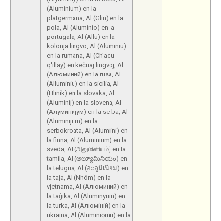
(Aluminium) en la
platgermana, Al (Glin) en la
pola, Al (Alumínio) en la
portugala, Al (Allu) en la
kolonja lingvo, Al (Aluminiu)
en la rumana, Al (Ch'aqu
q'illay) en keĉuaj lingvoj, Al
(Алюминий) en la rusa, Al
(Alluminiu) en la sicilia, Al
(Hliník) en la slovaka, Al
(Aluminij) en la slovena, Al
(Алуминијум) en la serba, Al
(Aluminijum) en la
serbokroata, Al (Alumiini) en
la finna, Al (Aluminium) en la
sveda, Al (அலுமினியம்) en la
tamila, Al (అల్యూమినియం) en
la telugua, Al (อะลูมิเนียม) en
la taja, Al (Nhôm) en la
vjetnama, Al (Алюминий) en
la taĝika, Al (Alüminyum) en
la turka, Al (Алюміній) en la
ukraina, Al (Aluminiọmu) en la