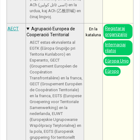
ACh (اسی ٹائل کولین) en la
urdua, kaj ACh (乙酰胆碱) en
ĉinaj lingvoj.
Registaraj
AECT
Agrupació Europea de
En la
organizaĵoj
Cooperació Territorial
kataluna
AECT estas ekvivalenta al
Internaciaj
EGTK (Eŭropa Grupiĝo pri
rilatoj
Teritoria Kunlaboro) en
Esperanto, GECT
Eŭropa Unio
(Groupement Européen de
Eŭropo
Coopération
Transfrontalière) en la franca,
GECT (Groupement Européen
de Coopération Territoriale)
en la franca, EGTS (Europese
Groepering voor Territoriale
Samenwerking) en la
nederlanda, EUWT
(Europejskie Ugrupowanie
Współpracy Terytorialnej) en
la pola, EGTS (Europeisk
gruppering för territoriellt