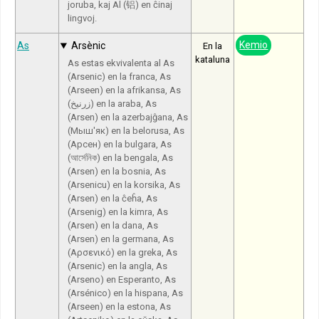
joruba, kaj Al (铝) en ĉinaj
lingvoj.
Kemio
As
Arsènic
En la
kataluna
As estas ekvivalenta al As
(Arsenic) en la franca, As
(Arseen) en la afrikansa, As
(زرنيخ) en la araba, As
(Arsen) en la azerbajĝana, As
(Мыш'як) en la belorusa, As
(Арсен) en la bulgara, As
(আর্সেনিক) en la bengala, As
(Arsen) en la bosnia, As
(Arsenicu) en la korsika, As
(Arsen) en la ĉeĥa, As
(Arsenig) en la kimra, As
(Arsen) en la dana, As
(Arsen) en la germana, As
(Αρσενικό) en la greka, As
(Arsenic) en la angla, As
(Arseno) en Esperanto, As
(Arsénico) en la hispana, As
(Arseen) en la estona, As