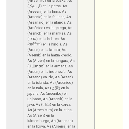
(Artseniko) en la eŭska, As
(آرسنیک) en la persa, As
(Arseeni) en la finna, As
(Arsenic) en la friulana, As
(Arsanaic) en la irlanda, As
(Arsénico) en la galega, As
(Arsnick) en la manksa, As
(ארסן) en la hebrea, As
(आर्सेनिक) en la hindia, As
(Arsen) en la kroata, As
(Asenik) en la haitia kreolo,
As (Arzén) en la hungara, As
(Մկնդեղ) en la armena, As
(Arsen) en la indonezia, As
(Arseno) en Ido, As (Arsen)
en la islanda, As (Arsenico)
en la itala, As (ヒ素) en la
japana, As (arseniko) en
Loĵbano, As (Arsenik) en la
java, As (비소) en la korea,
As (Arsenicum) en la latina,
As (Arsen) en la
luksemburga, As (Arsenas)
en la litova, As (Arsēns) en la