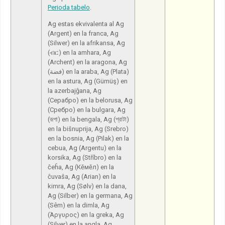
Perioda tabelo
.
Ag estas ekvivalenta al Ag
(Argent) en la franca, Ag
(Silwer) en la afrikansa, Ag
(ብር) en la amhara, Ag
(Archent) en la aragona, Ag
(فضة) en la araba, Ag (Plata)
en la astura, Ag (Gümüş) en
la azerbajĝana, Ag
(Серабро) en la belorusa, Ag
(Сребро) en la bulgara, Ag
(রূপা) en la bengala, Ag (প্রাটা)
en la biŝnuprija, Ag (Srebro)
en la bosnia, Ag (Pilak) en la
cebua, Ag (Argentu) en la
korsika, Ag (Stříbro) en la
ĉeĥa, Ag (Кĕмĕл) en la
ĉuvaŝa, Ag (Arian) en la
kimra, Ag (Sølv) en la dana,
Ag (Silber) en la germana, Ag
(Sêm) en la dimla, Ag
(Άργυρος) en la greka, Ag
(Silver) en la angla, Ag