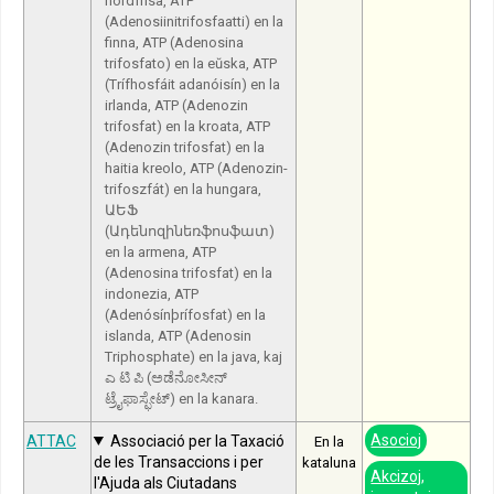
nordfrisa, ATP
(Adenosiinitrifosfaatti) en la
finna, ATP (Adenosina
trifosfato) en la eŭska, ATP
(Trífhosfáit adanóisín) en la
irlanda, ATP (Adenozin
trifosfat) en la kroata, ATP
(Adenozin trifosfat) en la
haitia kreolo, ATP (Adenozin-
trifoszfát) en la hungara,
ԱԵՖ
(Ադենոզինեռֆոսֆատ)
en la armena, ATP
(Adenosina trifosfat) en la
indonezia, ATP
(Adenósínþrífosfat) en la
islanda, ATP (Adenosin
Triphosphate) en la java, kaj
ಎ ಟಿ ಪಿ (ಅಡೆನೋಸೀನ್
ಟ್ರೈಫಾಸ್ಫೇಟ್) en la kanara.
Asocioj
ATTAC
Associació per la Taxació
En la
de les Transaccions i per
kataluna
Akcizoj,
l'Ajuda als Ciutadans