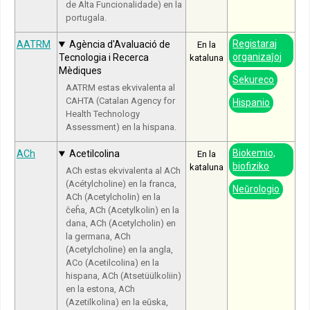
de Alta Funcionalidade) en la
portugala.
Registaraj
AATRM
Agència d'Avaluació de
En la
organizaĵoj
Tecnologia i Recerca
kataluna
Mèdiques
Sekureco
AATRM estas ekvivalenta al
CAHTA (Catalan Agency for
Hispanio
Health Technology
Assessment) en la hispana.
Biokemio,
ACh
Acetilcolina
En la
biofiziko
kataluna
ACh estas ekvivalenta al ACh
(Acétylcholine) en la franca,
Neŭrologio
ACh (Acetylcholin) en la
ĉeĥa, ACh (Acetylkolin) en la
dana, ACh (Acetylcholin) en
la germana, ACh
(Acetylcholine) en la angla,
ACo (Acetilcolina) en la
hispana, ACh (Atsetüülkoliin)
en la estona, ACh
(Azetilkolina) en la eŭska,