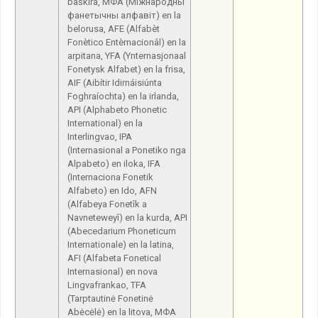
baŝkira, МФА (Міжнародны
фанетычны алфавіт) en la
belorusa, AFE (Alfabèt
Fonètico Entèrnacionâl) en la
arpitana, YFA (Ynternasjonaal
Fonetysk Alfabet) en la frisa,
AIF (Aibítir Idirnáisiúnta
Foghraíochta) en la irlanda,
API (Alphabeto Phonetic
International) en la
Interlingvao, IPA
(Internasional a Ponetiko nga
Alpabeto) en iloka, IFA
(Internaciona Fonetik
Alfabeto) en Ido, AFN
(Alfabeya Fonetîk a
Navneteweyî) en la kurda, API
(Abecedarium Phoneticum
Internationale) en la latina,
AFI (Alfabeta Fonetical
Internasional) en nova
Lingvafrankao, TFA
(Tarptautinė Fonetinė
Abėcėlė) en la litova, МФА