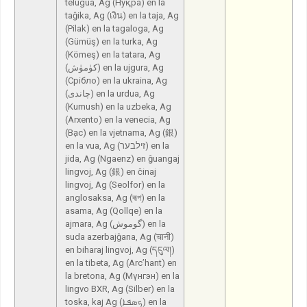
telugua, Ag (Нуқра) en la
taĝika, Ag (เงิน) en la taja, Ag
(Pilak) en la tagaloga, Ag
(Gümüş) en la turka, Ag
(Kömeş) en la tatara, Ag
(كۈمۈش) en la ujgura, Ag
(Срібло) en la ukraina, Ag
(چاندی) en la urdua, Ag
(Kumush) en la uzbeka, Ag
(Arxento) en la venecia, Ag
(Bạc) en la vjetnama, Ag (銀)
en la vua, Ag (זילבער) en la
jida, Ag (Ngaenz) en ĝuangaj
lingvoj, Ag (銀) en ĉinaj
lingvoj, Ag (Seolfor) en la
anglosaksa, Ag (ৰূপ) en la
asama, Ag (Qollqe) en la
ajmara, Ag (گوموش) en la
suda azerbajĝana, Ag (चानी)
en biharaj lingvoj, Ag (དངུལ།)
en la tibeta, Ag (Arc’hant) en
la bretona, Ag (Мүнгэн) en la
lingvo BXR, Ag (Silber) en la
toska, kaj Ag (ܟܣܦܐ) en la