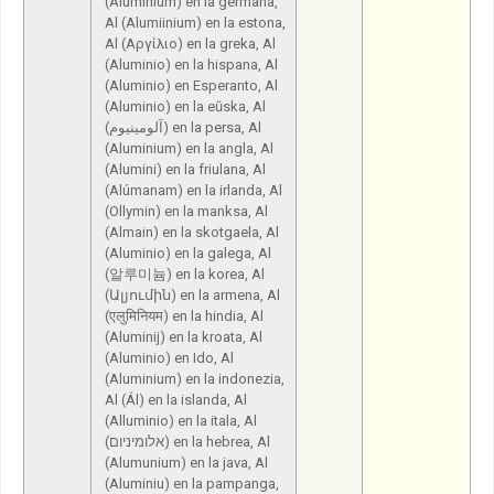
(Aluminium) en la germana,
Al (Alumiinium) en la estona,
Al (Αργίλιο) en la greka, Al
(Aluminio) en la hispana, Al
(Aluminio) en Esperanto, Al
(Aluminio) en la eŭska, Al
(آلومینیوم) en la persa, Al
(Aluminium) en la angla, Al
(Alumini) en la friulana, Al
(Alúmanam) en la irlanda, Al
(Ollymin) en la manksa, Al
(Almain) en la skotgaela, Al
(Aluminio) en la galega, Al
(알루미늄) en la korea, Al
(Ալյումին) en la armena, Al
(एलुमिनियम) en la hindia, Al
(Aluminij) en la kroata, Al
(Aluminio) en Ido, Al
(Aluminium) en la indonezia,
Al (Ál) en la islanda, Al
(Alluminio) en la itala, Al
(אלומיניום) en la hebrea, Al
(Alumunium) en la java, Al
(Aluminiu) en la pampanga,