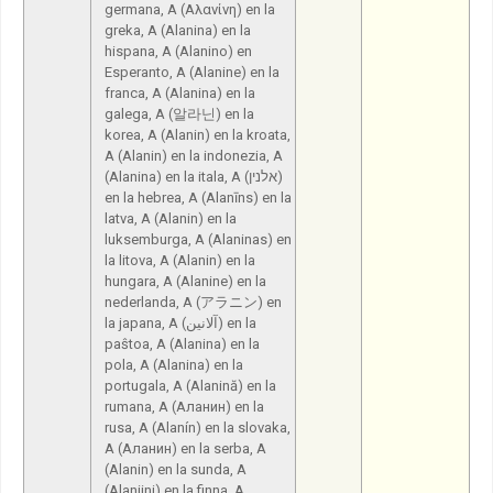
germana, A (Αλανίνη) en la
greka, A (Alanina) en la
hispana, A (Alanino) en
Esperanto, A (Alanine) en la
franca, A (Alanina) en la
galega, A (알라닌) en la
korea, A (Alanin) en la kroata,
A (Alanin) en la indonezia, A
(Alanina) en la itala, A (אלנין)
en la hebrea, A (Alanīns) en la
latva, A (Alanin) en la
luksemburga, A (Alaninas) en
la litova, A (Alanin) en la
hungara, A (Alanine) en la
nederlanda, A (アラニン) en
la japana, A (آلانين) en la
paŝtoa, A (Alanina) en la
pola, A (Alanina) en la
portugala, A (Alanină) en la
rumana, A (Аланин) en la
rusa, A (Alanín) en la slovaka,
A (Аланин) en la serba, A
(Alanin) en la sunda, A
(Alaniini) en la finna, A