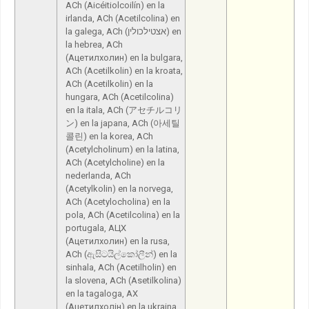
ACh (Aicéitiolcoilín) en la
irlanda, ACh (Acetilcolina) en
la galega, ACh (אצטילכולין) en
la hebrea, ACh
(Ацетилхолин) en la bulgara,
ACh (Acetilkolin) en la kroata,
ACh (Acetilkolin) en la
hungara, ACh (Acetilcolina)
en la itala, ACh (アセチルコリ
ン) en la japana, ACh (아세틸
콜린) en la korea, ACh
(Acetylcholinum) en la latina,
ACh (Acetylcholine) en la
nederlanda, ACh
(Acetylkolin) en la norvega,
ACh (Acetylocholina) en la
pola, ACh (Acetilcolina) en la
portugala, АЦХ
(Ацетилхолин) en la rusa,
ACh (ඇසිටයිල්කෝලීන්) en la
sinhala, ACh (Acetilholin) en
la slovena, ACh (Asetilkolina)
en la tagaloga, АХ
(Ацетилхолін) en la ukraina,