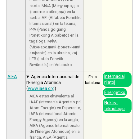
skota, МФА (Међународна
фонетска абецеда) en la
serba, AFI (Alfabetu Fonétiku
Internasionál) en la tetuna,
PPA (Pandaigdigang
Ponetikong Alpabeto) en la
tagaloga, МФА
(Міжнародний фонетичний
алфавіт) en la ukraina, kaj
LFB (Lafab Fonetik
Bevünetik) en Volapuko.
Internaciaj
AIEA
Agència Internacional de
En la
rilatoj
l'Energia Atòmica
kataluna
(
www.iaea.org
)
Energetiko
AIEA estas ekvivalenta al
IAAE (Internacia Agentejo pri
Nuklea
Atom-Energio) en Esperanto,
teknologio
IAEA (International Atomic
Energy Agency) en la angla,
AIEA (Agence Internationale
de l'Énergie Atomique) en la
franca, AIEA (Agenţia