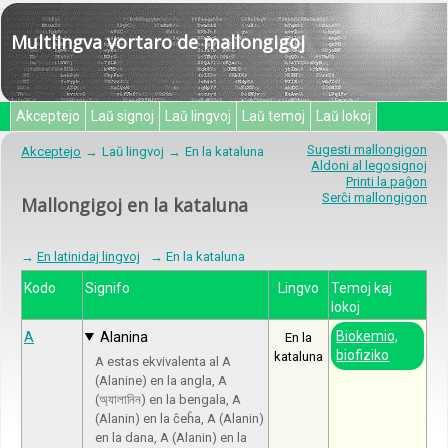
Multlingva vortaro de mallongigoj
Akceptejo
Laŭ signoj
Laŭ lingvoj
Laŭ temoj
Laŭ lokoj
Sugesti mallongigon
Akceptejo
Laŭ lingvoj
En la kataluna
Aldoni al legosignoj
Printi la paĝon
Serĉi mallongigon
Mallongigoj en la kataluna
→
En latinidaj lingvoj
→ En la kataluna
Kodo
Signifo
Lingvo
Temoj kaj
lokoj
Biokemio,
A
Alanina
En la
biofiziko
kataluna
A estas ekvivalenta al A
(Alanine) en la angla, A
(অ্যালানিন) en la bengala, A
(Alanin) en la ĉeĥa, A (Alanin)
en la dana, A (Alanin) en la