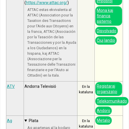
impostoj
(
https://www.attac.org/
)
ATTAC estas ekvivalenta al
Mona kaj
ATTAC (Association pour la
financa
Taxation des Transactions
sistemo
pour l'Aide aux Citoyens) en
Disvolvado
la franca, ATTAC (Asociación
por la Tasación de las
Ĉiuj landoj
Transacciones y por la Ayuda
a los Ciudadanos) en la
hispana, kaj ATTAC
(Associazione per la
Tassazione delle Transazioni
finanziarie e per l'Aiuto ai
Cittadini) en la itala.
Registaraj
ATV
Andorra Televisió
En la
organizaĵoj
kataluna
Telekomunikado
Andoro
Metaloj
Ag
Plata
En la
kataluna
Ag apartenas al la kodaro