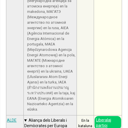
(Меѓународна агенција за
атомска енергија) en la
makedona, МАГАТЭ
(Международное
агентство по атомной
энергии) en la rusa, AIEA
(Agência Internacional de
Energia Atómica) en la
portugala, MAEA
(Międzynarodowa Agencja
Energii Atomowej) en la pola,
МАГАТЕ (Міжнародне
агентство з атомної
енергії) en la ukraina, UAEA
(Uluslararası Atom Enerji
Ajansı) en la turka, IAEA
(สำนักงานพลังงานปรมาณู
ระหว่างประเทศ) en la taja, kaj
EANA (Energia Atomikoaren
Nazioarteko Agentzia) en la
eŭska.
Liberalaj
ALDE
Aliança dels Liberals i
En la
partioj
Demòcrates per Europa
kataluna