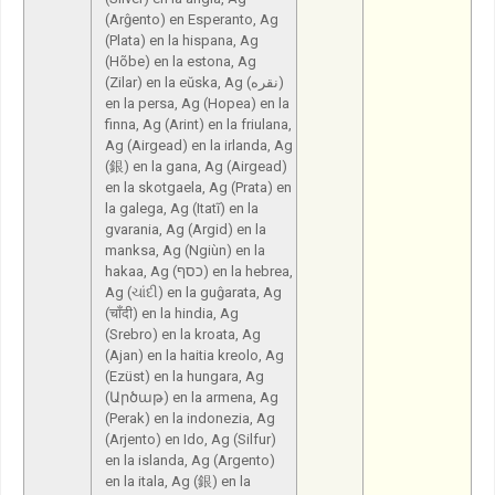
(Arĝento) en Esperanto, Ag
(Plata) en la hispana, Ag
(Hõbe) en la estona, Ag
(Zilar) en la eŭska, Ag (نقره)
en la persa, Ag (Hopea) en la
finna, Ag (Arint) en la friulana,
Ag (Airgead) en la irlanda, Ag
(銀) en la gana, Ag (Airgead)
en la skotgaela, Ag (Prata) en
la galega, Ag (Itatĩ) en la
gvarania, Ag (Argid) en la
manksa, Ag (Ngiùn) en la
hakaa, Ag (כסף) en la hebrea,
Ag (ચાંદી) en la guĝarata, Ag
(चाँदी) en la hindia, Ag
(Srebro) en la kroata, Ag
(Ajan) en la haitia kreolo, Ag
(Ezüst) en la hungara, Ag
(Արծաթ) en la armena, Ag
(Perak) en la indonezia, Ag
(Arjento) en Ido, Ag (Silfur)
en la islanda, Ag (Argento)
en la itala, Ag (銀) en la