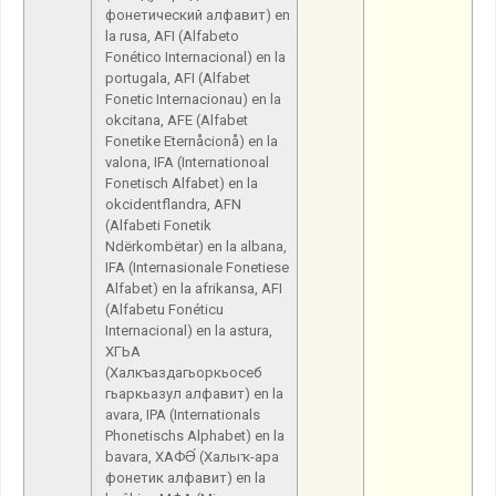
фонетический алфавит) en
la rusa, AFI (Alfabeto
Fonético Internacional) en la
portugala, AFI (Alfabet
Fonetic Internacionau) en la
okcitana, AFE (Alfabet
Fonetike Eternåcionå) en la
valona, IFA (Internationoal
Fonetisch Alfabet) en la
okcidentflandra, AFN
(Alfabeti Fonetik
Ndërkombëtar) en la albana,
IFA (Internasionale Fonetiese
Alfabet) en la afrikansa, AFI
(Alfabetu Fonéticu
Internacional) en la astura,
ХГЬА
(Халкъаздагьоркьосеб
гьаркьазул алфавит) en la
avara, IPA (Internationals
Phonetischs Alphabet) en la
bavara, ХАФӘ́ (Халыҡ-ара
фонетик алфавит) en la