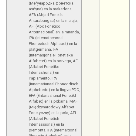
(Меѓународна фонетска
азбука) en la makedona,
AFA (Abjad Fonetik
Antarabangsa) en la malaja,
AFI (Abc Fonético
Anternacional) en la miranda,
IPA (Internatschonal
Phoneetsch Alphabet) en la
platgermana, IFA
(Internasjonale Fonetiske
Alfabetet) en la norvega, AFI
(Alfabèt Fonétiko
Internashonal) en
Papiamento, IPA
(Innernatiunaal Phoneddisch
Alphebedd) en la lingvo PDC,
EFA (Entanashunal Fonetikl
Alfabet) en la pitkarna, MAF
(Międzynarodowy Alfabet
Fonetyczny) en la pola, AFI
(Alfabet Fonétich
Intërnassional) en la
piemonta, IPA (Internaitional
Phonetic Alphabet) en la