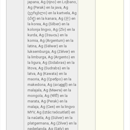
japana, Ag (rijno) en Loĵbano,
Ag (Perak) en la java, Ag
(ვერცხლი) en la kartvela, Ag
(ಬೆಳ್ಳಿ) en la kanara, Ag (은) en
la korea, Ag (Silber) en la
kolonja lingvo, Ag (Zîv) en la
kurda, Ag (Эзысь) en la
komia, Ag (Argentum) en la
latina, Ag (Sëlwer) en la
luksemburga, Ag (Zèlver) en
la limburga, Ag (Argento) en
la ligura, Ag (Sidabras) en la
litova, Ag (Sudrabs) en la
latva, Ag (Kawata) en la
maoria, Ag (Сребро) en la
makedona, Ag (വെള്ളി) en la
malajala, Ag (Мөнгө) en la
mongola, Ag (चांदी) en la
marata, Ag (Perak) en la
malaja, Ag (Сия) en la lingvo
MYV, Ag (Iztāc teōcuitlatl) en
la naŭatla, Ag (Sülver) en la
platgermana, Ag (Zilver) en la
nederlanda, Ag (Sølv) en