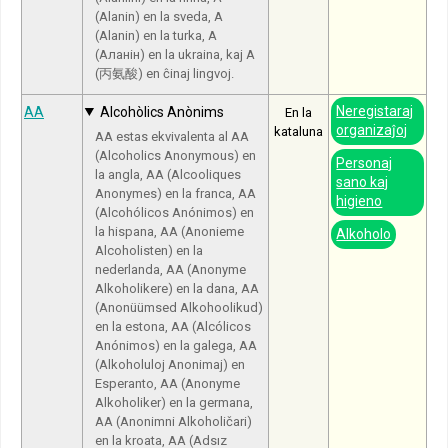
(Alanin) en la sveda, A
(Alanin) en la turka, A
(Аланін) en la ukraina, kaj A
(丙氨酸) en ĉinaj lingvoj.
Neregistaraj
AA
Alcohòlics Anònims
En la
organizaĵoj
kataluna
AA estas ekvivalenta al AA
(Alcoholics Anonymous) en
Personaj
la angla, AA (Alcooliques
sano kaj
Anonymes) en la franca, AA
higieno
(Alcohólicos Anónimos) en
la hispana, AA (Anonieme
Alkoholo
Alcoholisten) en la
nederlanda, AA (Anonyme
Alkoholikere) en la dana, AA
(Anonüümsed Alkohoolikud)
en la estona, AA (Alcólicos
Anónimos) en la galega, AA
(Alkoholuloj Anonimaj) en
Esperanto, AA (Anonyme
Alkoholiker) en la germana,
AA (Anonimni Alkoholičari)
en la kroata, AA (Adsız