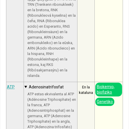
TRN (Trenkenn ribonukleek)
en la bretona, RNK
(Ribonukleová kyselina) en la
ĉeĥa, RNA (Ribonuklea
acido) en Esperanto, RNS
(Ribonukleinsäure) en la
germana, ARN (Azido
erribonukleiko) en la eŭska,
ARN (Ácido ribonucleico) en
la hispana, RNH
(Ribonukleiinhape) en la
estona, kaj RKS
(Ríbósakjarnasýru) en la
islanda.
Biokemio,
ATP
Adenosinatrifosfat
En la
biofiziko
kataluna
ATP estas ekvivalenta al ATP
(Adénosine Triphosphate) en
Genetiko
la franca, ATP
(Adenosintriphosphat) en la
germana, ATP (Adenosine
Triphosphate) en la angla,
ATP (Adenozina trifosfato)