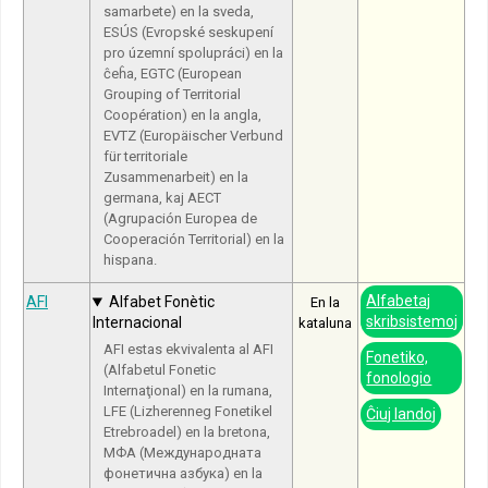
samarbete) en la sveda,
ESÚS (Evropské seskupení
pro územní spolupráci) en la
ĉeĥa, EGTC (European
Grouping of Territorial
Coopération) en la angla,
EVTZ (Europäischer Verbund
für territoriale
Zusammenarbeit) en la
germana, kaj AECT
(Agrupación Europea de
Cooperación Territorial) en la
hispana.
Alfabetaj
AFI
Alfabet Fonètic
En la
skribsistemoj
Internacional
kataluna
AFI estas ekvivalenta al AFI
Fonetiko,
(Alfabetul Fonetic
fonologio
Internaţional) en la rumana,
LFE (Lizherenneg Fonetikel
Ĉiuj landoj
Etrebroadel) en la bretona,
МФА (Международната
фонетична азбука) en la