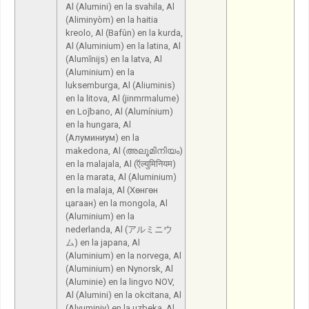
Al (Alumini) en la svahila, Al
(Aliminyòm) en la haitia
kreolo, Al (Bafûn) en la kurda,
Al (Aluminium) en la latina, Al
(Alumīnijs) en la latva, Al
(Aluminium) en la
luksemburga, Al (Aliuminis)
en la litova, Al (jinmrmalume)
en Loĵbano, Al (Alumínium)
en la hungara, Al
(Алуминиум) en la
makedona, Al (അലൂമിനിയം)
en la malajala, Al (ऍल्युमिनियम)
en la marata, Al (Aluminium)
en la malaja, Al (Хөнгөн
цагаан) en la mongola, Al
(Aluminium) en la
nederlanda, Al (アルミニウ
ム) en la japana, Al
(Aluminium) en la norvega, Al
(Aluminium) en Nynorsk, Al
(Aluminie) en la lingvo NOV,
Al (Alumini) en la okcitana, Al
(Alyuminiy) en la uzbeka, Al