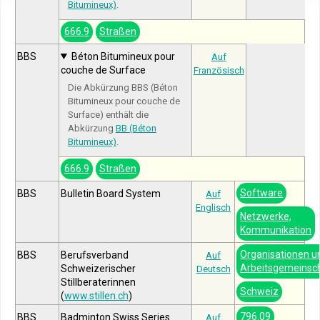
Bitumineux)
.
666.9
Straßen
BBS
Béton Bitumineux pour
Auf
couche de Surface
Französisch
Die Abkürzung BBS (Béton
Bitumineux pour couche de
Surface) enthält die
Abkürzung
BB (Béton
Bitumineux)
.
666.9
Straßen
Software
BBS
Bulletin Board System
Auf
Englisch
Netzwerke,
Kommunikation
Organisationen u
BBS
Berufsverband
Auf
Arbeitsgemeinsc
Schweizerischer
Deutsch
Stillberaterinnen
Schweiz
(
www.stillen.ch
)
796.09
BBS
Badminton Swiss Series
Auf