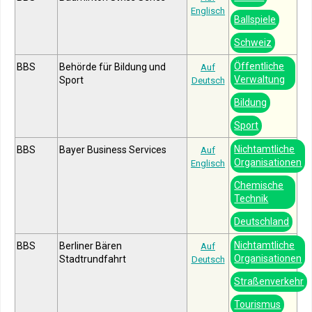
Englisch
Ballspiele
Schweiz
Öffentliche
BBS
Behörde für Bildung und
Auf
Verwaltung
Sport
Deutsch
Bildung
Sport
Nichtamtliche
BBS
Bayer Business Services
Auf
Organisationen
Englisch
Chemische
Technik
Deutschland
Nichtamtliche
BBS
Berliner Bären
Auf
Organisationen
Stadtrundfahrt
Deutsch
Straßenverkehr
Tourismus