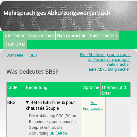
Mehrsprachiges Abkürzungswörterbuch
Startseite
Nach Zeichen
Nach Sprachen
Nach Themen
Nach Örter
Eine Abkürzung vorschlagen
Startseite
BBS
Zu Favoriten hinzufügen
Seite drucken
Eine Abkürzung suchen
Was bedeutet BBS?
Code
Bedeutung
Sprache
Themen und
Örter
BBS
Béton Bitumineux pour
Auf
chaussée Souple
Französisch
Die Abkürzung BBS (Béton
Bitumineux pour chaussée
Souple) enthält die
Abkürzung
BB (Béton