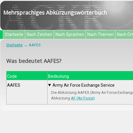
Mehrsprachiges Abkürzungswörterbuch
Startseite
Nach Zeichen
Nach Sprachen
Nach Themen
Nach Ör
Startseite
AAFES
Was bedeutet AAFES?
Code
Bedeutung
AAFES
Army Air Force Exchange Service
Die Abkürzung AAFES (Army Air Force Exchange 
Abkürzung
AF (Air Force)
.