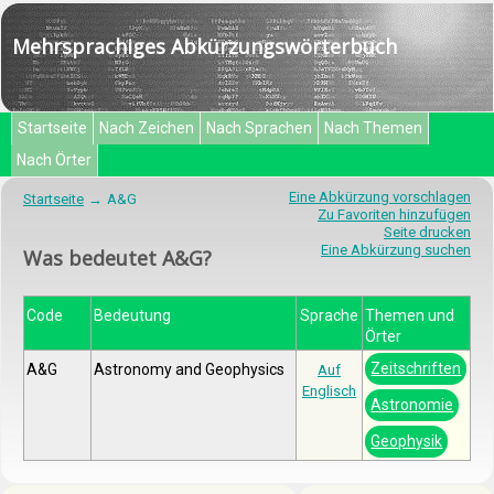
Mehrsprachiges Abkürzungswörterbuch
Startseite
Nach Zeichen
Nach Sprachen
Nach Themen
Nach Örter
Eine Abkürzung vorschlagen
Startseite
A&G
Zu Favoriten hinzufügen
Seite drucken
Eine Abkürzung suchen
Was bedeutet A&G?
Code
Bedeutung
Sprache
Themen und
Örter
Zeitschriften
A&G
Astronomy and Geophysics
Auf
Englisch
Astronomie
Geophysik