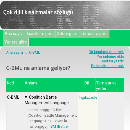
Çok dilli kısaltmalar sözlüğü
Ana sayfa
İşaretlere göre
Dillere göre
Temalara göre
Yerlere göre
Bir kısaltma önermek
Ana sayfa
C-BML
Yer imlerine ekle
Sayfayı yazdır
Bir kısaltma aramak
C-BML ne anlama geliyor?
Kod
Anlam
Dil
Temalar ve
yerler
C-BML
Coalition Battle
İngilizcede
Management Language
La mallongigo C-BML
(Coalition Battle Management
Language) inkluzivas la
mallongigojn
BM (Battle