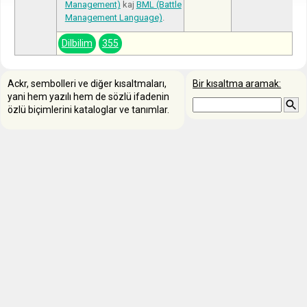
Management)
kaj
BML (Battle
Management Language)
.
Dilbilim
355
Ackr, sembolleri ve diğer kısaltmaları,
Bir kısaltma aramak:
yani hem yazılı hem de sözlü ifadenin
özlü biçimlerini kataloglar ve tanımlar.