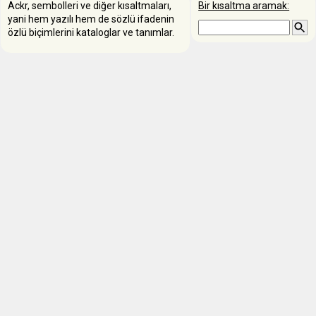
Ackr, sembolleri ve diğer kısaltmaları,
Bir kısaltma aramak:
yani hem yazılı hem de sözlü ifadenin
özlü biçimlerini kataloglar ve tanımlar.