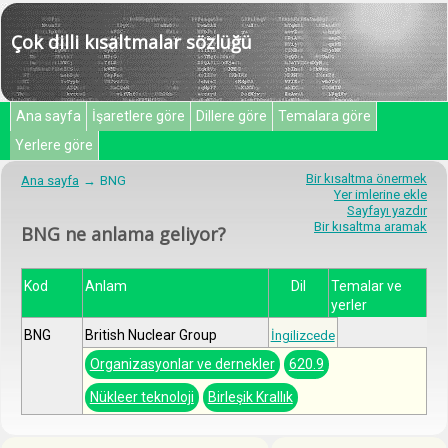
Çok dilli kısaltmalar sözlüğü
Ana sayfa
İşaretlere göre
Dillere göre
Temalara göre
Yerlere göre
Bir kısaltma önermek
Ana sayfa
BNG
Yer imlerine ekle
Sayfayı yazdır
Bir kısaltma aramak
BNG ne anlama geliyor?
Kod
Anlam
Dil
Temalar ve
yerler
BNG
British Nuclear Group
İngilizcede
Organizasyonlar ve dernekler
620.9
Nükleer teknoloji
Birleşik Krallık