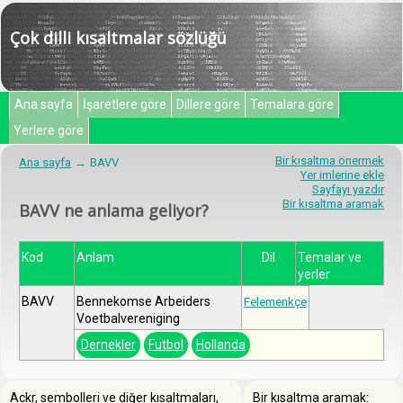
Çok dilli kısaltmalar sözlüğü
Ana sayfa
İşaretlere göre
Dillere göre
Temalara göre
Yerlere göre
Bir kısaltma önermek
Ana sayfa
BAVV
Yer imlerine ekle
Sayfayı yazdır
Bir kısaltma aramak
BAVV ne anlama geliyor?
Kod
Anlam
Dil
Temalar ve
yerler
BAVV
Bennekomse Arbeiders
Felemenkçe
Voetbalvereniging
Dernekler
Futbol
Hollanda
Ackr, sembolleri ve diğer kısaltmaları,
Bir kısaltma aramak: