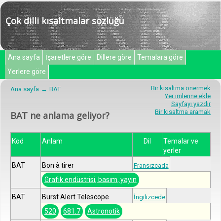
Çok dilli kısaltmalar sözlüğü
Ana sayfa
İşaretlere göre
Dillere göre
Temalara göre
Yerlere göre
Bir kısaltma önermek
Ana sayfa
BAT
Yer imlerine ekle
Sayfayı yazdır
Bir kısaltma aramak
BAT ne anlama geliyor?
Kod
Anlam
Dil
Temalar ve
yerler
BAT
Bon à tirer
Fransızcada
Grafik endüstrisi, basım, yayın
BAT
Burst Alert Telescope
İngilizcede
520
681.7
Astronotik