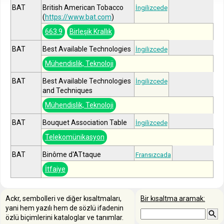
BAT
British American Tobacco
İngilizcede
(
https://www.bat.com
)
663.9
Birleşik Krallık
BAT
Best Available Technologies
İngilizcede
Mühendislik, Teknoloji
BAT
Best Available Technologies
İngilizcede
and Techniques
Mühendislik, Teknoloji
BAT
Bouquet Association Table
İngilizcede
Telekomünikasyon
BAT
Binôme d'ATtaque
Fransızcada
İtfaiye
Ackr, sembolleri ve diğer kısaltmaları,
Bir kısaltma aramak:
yani hem yazılı hem de sözlü ifadenin
özlü biçimlerini kataloglar ve tanımlar.