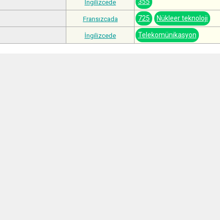
355
İngilizcede
725
Nükleer teknoloji
Fransızcada
Telekomünikasyon
İngilizcede