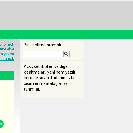
 önermek
Bir kısaltma aramak:
rine ekle
yı yazdır
ma aramak
Ackr, sembolleri ve diğer
kısaltmaları, yani hem yazılı
hem de sözlü ifadenin özlü
biçimlerini kataloglar ve
tanımlar.
a