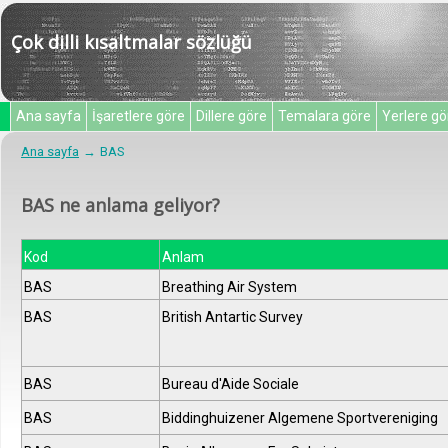
Çok dilli kısaltmalar sözlüğü
Ana sayfa
İşaretlere göre
Dillere göre
Temalara göre
Yerlere gö
Ana sayfa
BAS
BAS ne anlama geliyor?
Kod
Anlam
BAS
Breathing Air System
BAS
British Antartic Survey
BAS
Bureau d'Aide Sociale
BAS
Biddinghuizener Algemene Sportvereniging