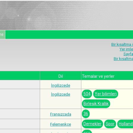
re
Bir kısaltma
Yer imle
Sayfa
Bir kısalt
Dil
Temalar ve yerler
İngilizcede
504
Yer bilimleri
İngilizcede
Birleşik Krallık
36
Fransızcada
Dernekler
Spor
Holland
Felemenkçe