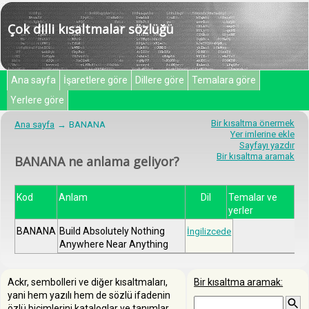
Çok dilli kısaltmalar sözlüğü
Ana sayfa
İşaretlere göre
Dillere göre
Temalara göre
Yerlere göre
Bir kısaltma önermek
Ana sayfa
BANANA
Yer imlerine ekle
Sayfayı yazdır
Bir kısaltma aramak
BANANA ne anlama geliyor?
Kod
Anlam
Dil
Temalar ve
yerler
BANANA
Build Absolutely Nothing
İngilizcede
Anywhere Near Anything
Ackr, sembolleri ve diğer kısaltmaları,
Bir kısaltma aramak:
yani hem yazılı hem de sözlü ifadenin
özlü biçimlerini kataloglar ve tanımlar.