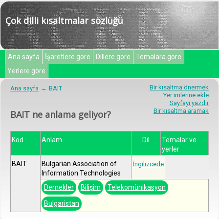
Çok dilli kısaltmalar sözlüğü
Ana sayfa
İşaretlere göre
Dillere göre
Temalara göre
Yerlere göre
Bir kısaltma önermek
Ana sayfa
BAIT
Yer imlerine ekle
Sayfayı yazdır
Bir kısaltma aramak
BAIT ne anlama geliyor?
Kod
Anlam
Dil
Temalar ve
yerler
BAIT
Bulgarian Association of
İngilizcede
Information Technologies
Dernekler
Bilişim
Telekomünikasyon
Bulgaristan