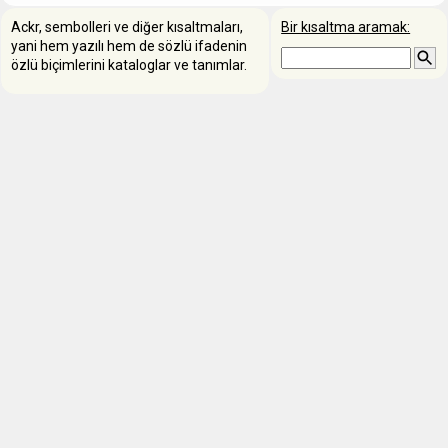
Ackr, sembolleri ve diğer kısaltmaları,
Bir kısaltma aramak:
yani hem yazılı hem de sözlü ifadenin
özlü biçimlerini kataloglar ve tanımlar.