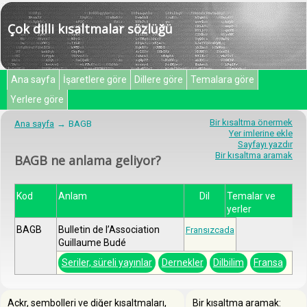
Çok dilli kısaltmalar sözlüğü
Ana sayfa
İşaretlere göre
Dillere göre
Temalara göre
Yerlere göre
Bir kısaltma önermek
Ana sayfa
BAGB
Yer imlerine ekle
Sayfayı yazdır
Bir kısaltma aramak
BAGB ne anlama geliyor?
Kod
Anlam
Dil
Temalar ve
yerler
BAGB
Bulletin de l’Association
Fransızcada
Guillaume Budé
Seriler, süreli yayınlar
Dernekler
Dilbilim
Fransa
Ackr, sembolleri ve diğer kısaltmaları,
Bir kısaltma aramak: