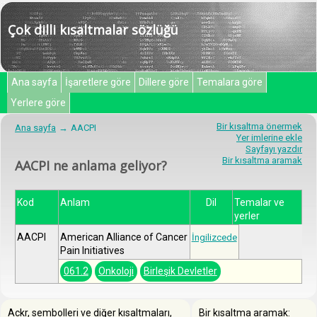
Çok dilli kısaltmalar sözlüğü
Ana sayfa
İşaretlere göre
Dillere göre
Temalara göre
Yerlere göre
Bir kısaltma önermek
Ana sayfa
AACPI
Yer imlerine ekle
Sayfayı yazdır
Bir kısaltma aramak
AACPI ne anlama geliyor?
Kod
Anlam
Dil
Temalar ve
yerler
AACPI
American Alliance of Cancer
İngilizcede
Pain Initiatives
061.2
Onkoloji
Birleşik Devletler
Ackr, sembolleri ve diğer kısaltmaları,
Bir kısaltma aramak: