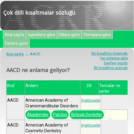
Çok dilli kısaltmalar sözlüğü
Ana sayfa
İşaretlere göre
Dillere göre
Temalara göre
Yerlere göre
Bir kısaltma önermek
Ana sayfa
AACD
Yer imlerine ekle
Sayfayı yazdır
Bir kısaltma aramak
AACD ne anlama geliyor?
Kod
Anlam
Dil
Temalar ve
yerler
AACD
American Academy of
İngilizcede
Craniomandibular Disorders
Akademiler
Patoloji
Birleşik Devletler
AACD
American Academy of
İngilizcede
Cosmetic Dentistry