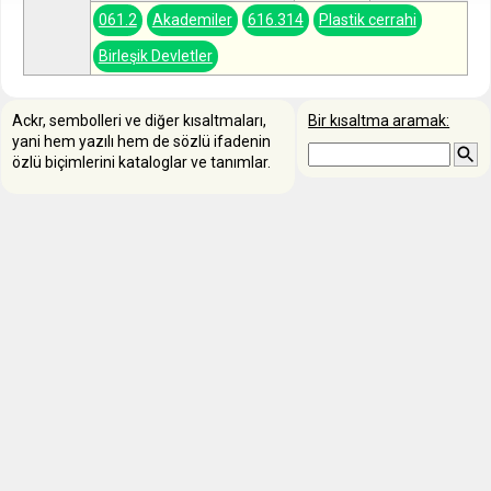
061.2
Akademiler
616.314
Plastik cerrahi
Birleşik Devletler
Ackr, sembolleri ve diğer kısaltmaları,
Bir kısaltma aramak:
yani hem yazılı hem de sözlü ifadenin
özlü biçimlerini kataloglar ve tanımlar.