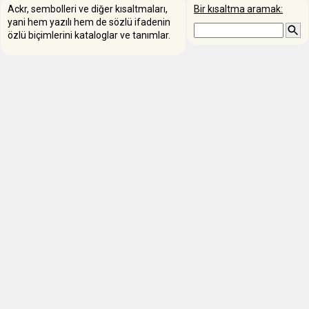
Ackr, sembolleri ve diğer kısaltmaları,
Bir kısaltma aramak:
yani hem yazılı hem de sözlü ifadenin
özlü biçimlerini kataloglar ve tanımlar.