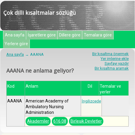
Çok dilli kısaltmalar sözlüğü
Ana sayfa
İşaretlere göre
Dillere göre
Temalara göre
Yerlere göre
Bir kısaltma önermek
Ana sayfa
AAANA
Yer imlerine ekle
Sayfayı yazdır
Bir kısaltma aramak
AAANA ne anlama geliyor?
Kod
Anlam
Dil
Temalar ve
yerler
AAANA
American Academy of
İngilizcede
Ambulatory Nursing
Administration
Akademiler
616.08
Birleşik Devletler