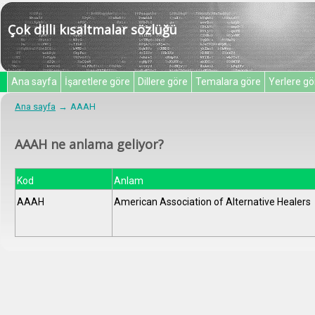
Çok dilli kısaltmalar sözlüğü
Ana sayfa
İşaretlere göre
Dillere göre
Temalara göre
Yerlere gö
Ana sayfa
AAAH
AAAH ne anlama geliyor?
Kod
Anlam
AAAH
American Association of Alternative Healers