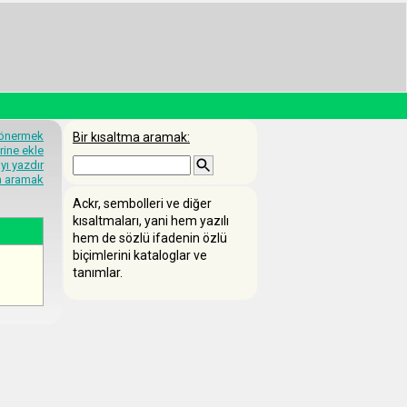
 önermek
Bir kısaltma aramak:
rine ekle
yı yazdır
ma aramak
Ackr, sembolleri ve diğer
kısaltmaları, yani hem yazılı
hem de sözlü ifadenin özlü
biçimlerini kataloglar ve
tanımlar.