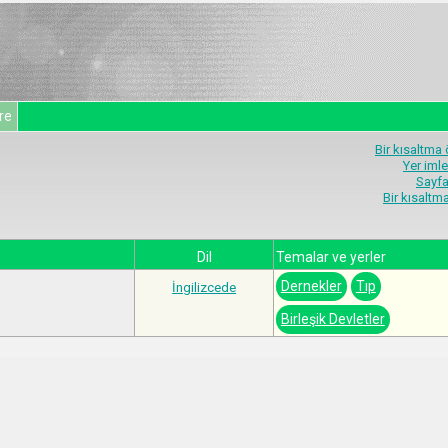
re
Bir kısaltma
Yer imle
Sayfa
Bir kısalt
Dil
Temalar ve yerler
Dernekler
Tıp
İngilizcede
Birleşik Devletler