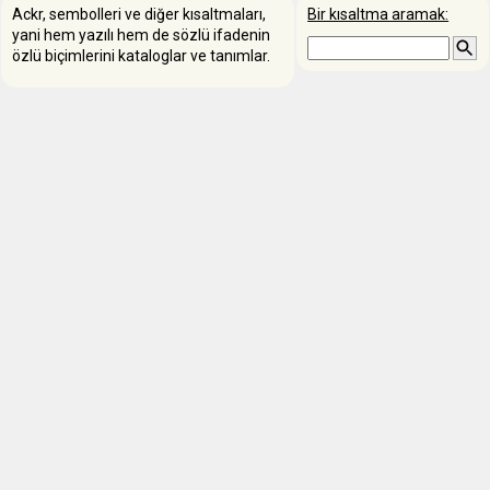
Ackr, sembolleri ve diğer kısaltmaları,
Bir kısaltma aramak:
yani hem yazılı hem de sözlü ifadenin
özlü biçimlerini kataloglar ve tanımlar.