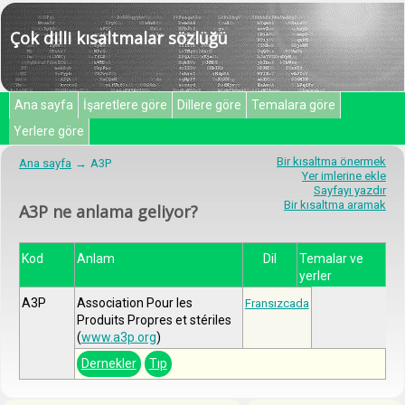
Çok dilli kısaltmalar sözlüğü
Ana sayfa
İşaretlere göre
Dillere göre
Temalara göre
Yerlere göre
Bir kısaltma önermek
Ana sayfa
A3P
Yer imlerine ekle
Sayfayı yazdır
Bir kısaltma aramak
A3P ne anlama geliyor?
Kod
Anlam
Dil
Temalar ve
yerler
A3P
Association Pour les
Fransızcada
Produits Propres et stériles
(
www.a3p.org
)
Dernekler
Tıp