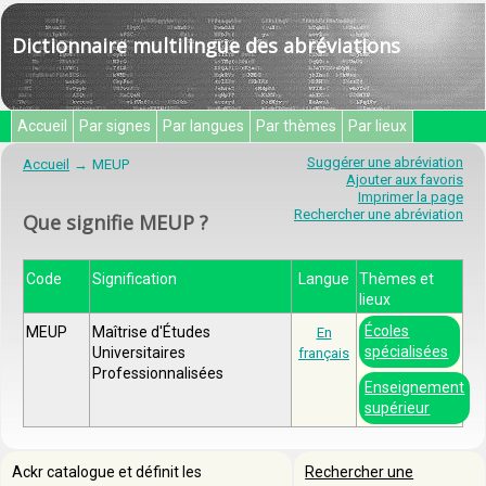
Dictionnaire multilingue des abréviations
Accueil
Par signes
Par langues
Par thèmes
Par lieux
Suggérer une abréviation
Accueil
MEUP
Ajouter aux favoris
Imprimer la page
Rechercher une abréviation
Que signifie MEUP ?
Code
Signification
Langue
Thèmes et
lieux
Écoles
MEUP
Maîtrise d'Études
En
spécialisées
Universitaires
français
Professionnalisées
Enseignement
supérieur
Ackr catalogue et définit les
Rechercher une