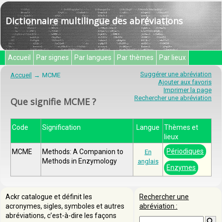
Dictionnaire multilingue des abréviations
Accueil
Par signes
Par langues
Par thèmes
Par lieux
Suggérer une abréviation
Accueil
MCME
Ajouter aux favoris
Imprimer la page
Rechercher une abréviation
Que signifie MCME ?
Code
Signification
Langue
Thèmes et
lieux
Périodiques
MCME
Methods: A Companion to
En
Methods in Enzymology
anglais
Enzymes
Ackr catalogue et définit les
Rechercher une
acronymes, sigles, symboles et autres
abréviation :
abréviations, c’est-à-dire les façons