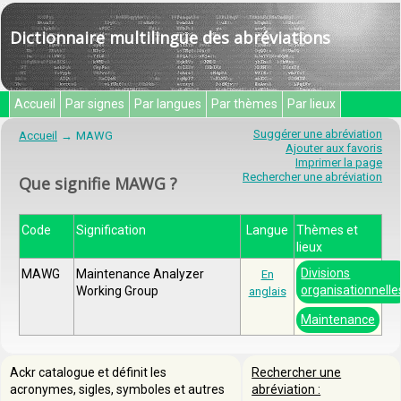
Dictionnaire multilingue des abréviations
Accueil
Par signes
Par langues
Par thèmes
Par lieux
Suggérer une abréviation
Accueil
MAWG
Ajouter aux favoris
Imprimer la page
Rechercher une abréviation
Que signifie MAWG ?
Code
Signification
Langue
Thèmes et
lieux
Divisions
MAWG
Maintenance Analyzer
En
organisationnelle
Working Group
anglais
Maintenance
Ackr catalogue et définit les
Rechercher une
acronymes, sigles, symboles et autres
abréviation :