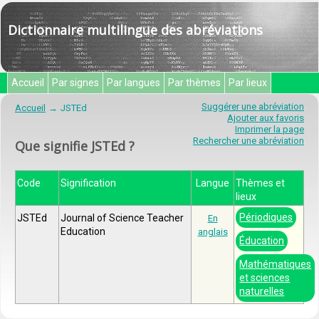
Dictionnaire multilingue des abréviations
Accueil
Par signes
Par langues
Par thèmes
Par lieux
Suggérer une abréviation
Accueil
JSTEd
Ajouter aux favoris
Imprimer la page
Rechercher une abréviation
Que signifie JSTEd ?
Code
Signification
Langue
Thèmes et
lieux
Périodiques
JSTEd
Journal of Science Teacher
En
Education
anglais
Éducation
Mathématiques
et sciences
naturelles