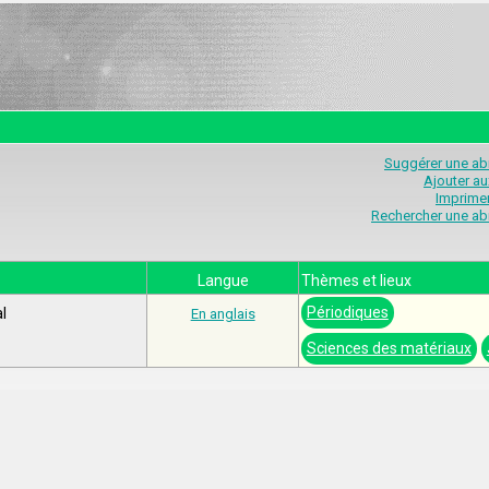
Suggérer une abr
Ajouter au
Imprimer
Rechercher une abr
Langue
Thèmes et lieux
Périodiques
l
En anglais
Sciences des matériaux