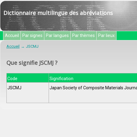
Dictionnaire multilingue des abréviations
Accueil
Par signes
Par langues
Par thèmes
Par lieux
Accueil
JSCMJ
Que signifie JSCMJ ?
Code
Signification
JSCMJ
Japan Society of Composite Materials Journa