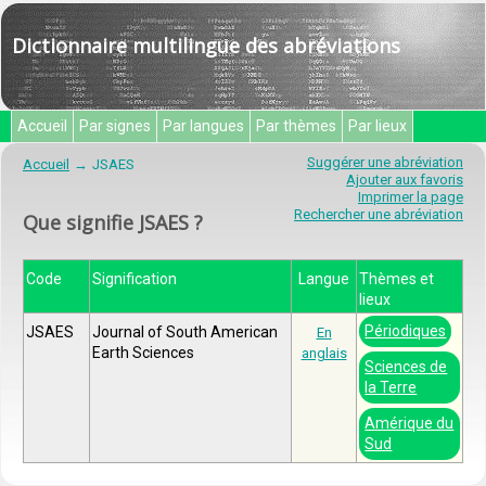
Dictionnaire multilingue des abréviations
Accueil
Par signes
Par langues
Par thèmes
Par lieux
Suggérer une abréviation
Accueil
JSAES
Ajouter aux favoris
Imprimer la page
Rechercher une abréviation
Que signifie JSAES ?
Code
Signification
Langue
Thèmes et
lieux
Périodiques
JSAES
Journal of South American
En
Earth Sciences
anglais
Sciences de
la Terre
Amérique du
Sud