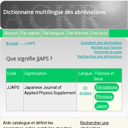
Dictionnaire multilingue des abréviations
Accueil
Par signes
Par langues
Par thèmes
Par lieux
Suggérer une abréviation
Accueil
JJAPS
Ajouter aux favoris
Imprimer la page
Rechercher une abréviation
Que signifie JJAPS ?
Code
Signification
Langue
Thèmes et
lieux
Périodiques
JJAPS
Japanese Journal of
En
Applied Physics Supplement
anglais
Physique
Japon
Ackr catalogue et définit les
Rechercher une