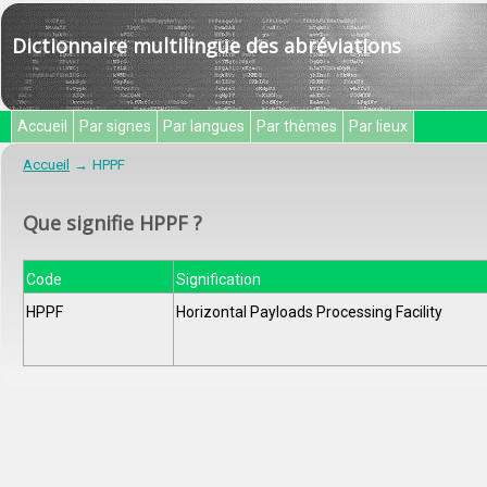
Dictionnaire multilingue des abréviations
Accueil
Par signes
Par langues
Par thèmes
Par lieux
Accueil
HPPF
Que signifie HPPF ?
Code
Signification
HPPF
Horizontal Payloads Processing Facility