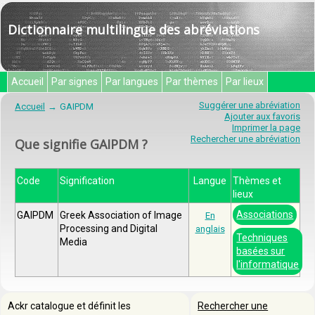
Dictionnaire multilingue des abréviations
Accueil
Par signes
Par langues
Par thèmes
Par lieux
Suggérer une abréviation
Accueil
GAIPDM
Ajouter aux favoris
Imprimer la page
Rechercher une abréviation
Que signifie GAIPDM ?
Code
Signification
Langue
Thèmes et
lieux
Associations
GAIPDM
Greek Association of Image
En
Processing and Digital
anglais
Techniques
Media
basées sur
l'informatique
Ackr catalogue et définit les
Rechercher une