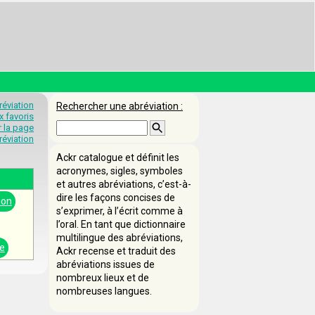
éviation
Rechercher une abréviation :
x favoris
 la page
éviation
Ackr catalogue et définit les
acronymes, sigles, symboles
et autres abréviations, c’est-à-
dire les façons concises de
ion
s’exprimer, à l’écrit comme à
l’oral. En tant que dictionnaire
multilingue des abréviations,
e
Ackr recense et traduit des
abréviations issues de
nombreux lieux et de
nombreuses langues.