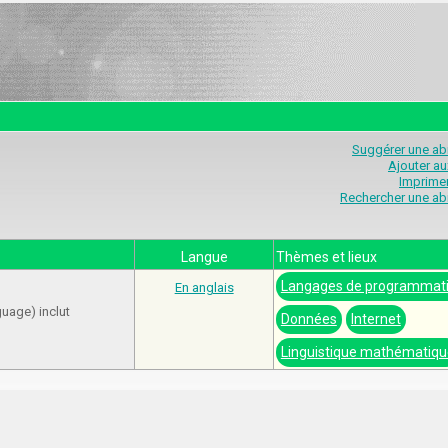
Suggérer une abr
Ajouter au
Imprimer
Rechercher une abr
Langue
Thèmes et lieux
Langages de programmat
En anglais
uage) inclut
Données
Internet
Linguistique mathématiqu