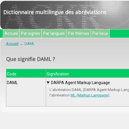
Dictionnaire multilingue des abréviations
Accueil
Par signes
Par langues
Par thèmes
Par lieux
Accueil
DAML
Que signifie DAML ?
Code
Signification
DAML
DARPA Agent Markup Language
L’abréviation DAML (DARPA Agent Markup Lang
l’abréviation
ML (Markup Language)
.