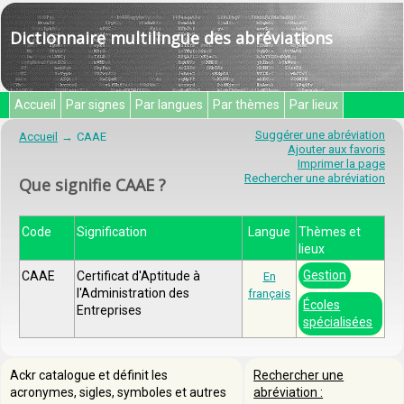
Dictionnaire multilingue des abréviations
Accueil
Par signes
Par langues
Par thèmes
Par lieux
Suggérer une abréviation
Accueil
CAAE
Ajouter aux favoris
Imprimer la page
Rechercher une abréviation
Que signifie CAAE ?
Code
Signification
Langue
Thèmes et
lieux
Gestion
CAAE
Certificat d'Aptitude à
En
l'Administration des
français
Écoles
Entreprises
spécialisées
Ackr catalogue et définit les
Rechercher une
acronymes, sigles, symboles et autres
abréviation :