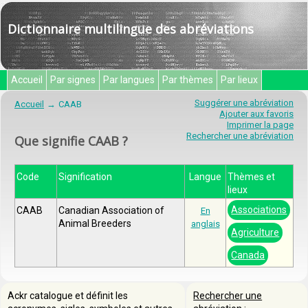
Dictionnaire multilingue des abréviations
Accueil
Par signes
Par langues
Par thèmes
Par lieux
Suggérer une abréviation
Accueil
CAAB
Ajouter aux favoris
Imprimer la page
Rechercher une abréviation
Que signifie CAAB ?
Code
Signification
Langue
Thèmes et
lieux
Associations
CAAB
Canadian Association of
En
Animal Breeders
anglais
Agriculture
Canada
Ackr catalogue et définit les
Rechercher une